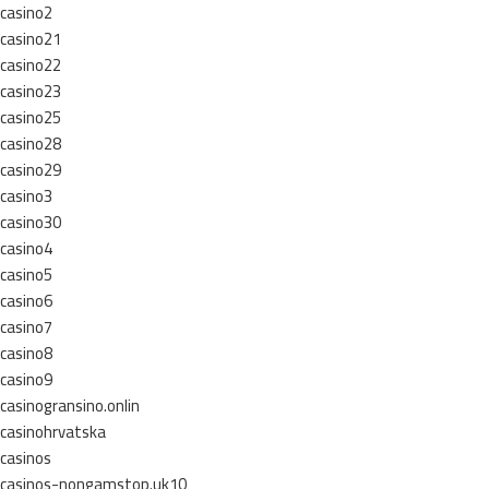
casino2
casino21
casino22
casino23
casino25
casino28
casino29
casino3
casino30
casino4
casino5
casino6
casino7
casino8
casino9
casinogransino.onlin
casinohrvatska
casinos
casinos-nongamstop.uk10