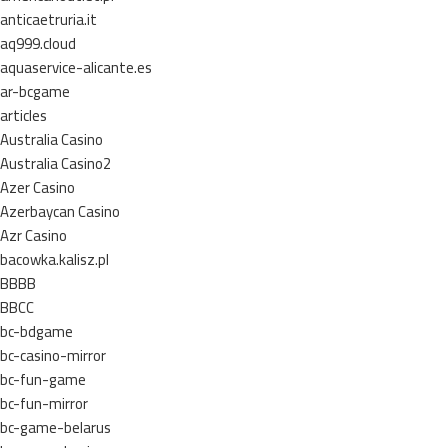
anticaetruria.it
aq999.cloud
aquaservice-alicante.es
ar-bcgame
articles
Australia Casino
Australia Casino2
Azer Casino
Azerbaycan Casino
Azr Casino
bacowka.kalisz.pl
BBBB
BBCC
bc-bdgame
bc-casino-mirror
bc-fun-game
bc-fun-mirror
bc-game-belarus