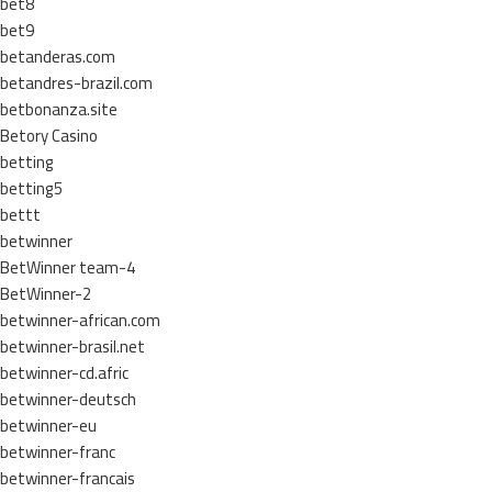
bet8
bet9
betanderas.com
betandres-brazil.com
betbonanza.site
Betory Casino
betting
betting5
bettt
betwinner
BetWinner team-4
BetWinner-2
betwinner-african.com
betwinner-brasil.net
betwinner-cd.afric
betwinner-deutsch
betwinner-eu
betwinner-franc
betwinner-francais