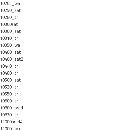
10205_wa
10250_sat
10280_tr
10300sat
10300_sat
10310_tr
10350_wa
10400_sat
10400_sat2
10440_tr
10480_tr
10500_sat
10520_tr
10550_tr
10600_tr
10800_prod
10830_tr
11000prod4
11000_wa