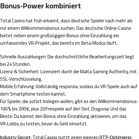
Bonus‑Power kombiniert
Total Casino hat früh erkannt, dass deutsche Spieler nach mehr als
nur einem Willkommensbonus suchen. Das deutsche Online‑Casino
bietet neben einem großzügigen Bonus ohne Einzahlung ein
umfassendes VR‑Projekt, das bereits im Beta‑Modus läuft.
Schnelle Auszahlungen: Die durchschnittliche Bearbeitungszeit liegt
bei 24 Stunden.
Lizenz & Sicherheit: Lizenziert durch die Malta Gaming Authority, mit
SSL‑Verschlüsselung.
Mobile Erfahrung: Vollständig responsiv, sodass du VR‑Spiele auch auf
dem Smartphone testen kannst.
Für Spieler, die sofort loslegen wollen, gibt es den Willkommensbonus:
100 % bis 200 €, plus 20 Freispiele auf den Slot
Dragonia
. Und das
Beste: Du kannst den Bonus ohne Einzahlung aktivieren, um das
VR‑Lobby zu testen, bevor du Geld einsetzt.
Industry Secret:
Total Casino nutzt einen eigenen
RTP‑Optimierer
,