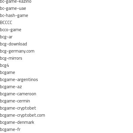
bc-game-kazino
bc-game-uae
bc-hash-game
BCCCC
bcco-game
bcg-ar
bcg-download
bcg-germany.com
bcg-mirrors
bcg4
bcgame
bcgame-argentinos
bcgame-az
bcgame-cameroon
bcgame-cermin
bcgame-cryptobet
bcgame-cryptobet.com
bcgame-denmark
bcgame-fr