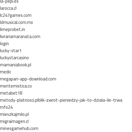
la-pepi.es
larocca.cl
lc247games.com
ldmusical.com.mx
limeprobet.in
livrariamaranata.com
login
lucky-star1
luckystarcasino
mamaniabook.pl
medic
megapari-app-download.com
mentemistica.co
metabet18
metody-platnosci.plblik-zwrot-pieniedzy-jak-to-dziala-ile-trwa
mfo24
mieszkajmilo.pl
migraimagen.cl
minesgamehub.com