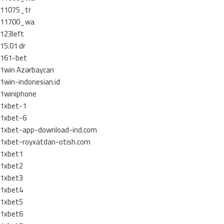
11075_tr
11700_wa
123left
15.01 dr
161-bet
1win Azərbaycan
1win-indonesian.id
1winiphone
1xbet-1
1xbet-6
1xbet-app-download-ind.com
1xbet-royxatdan-otish.com
1xbet1
1xbet2
1xbet3
1xbet4
1xbet5
1xbet6