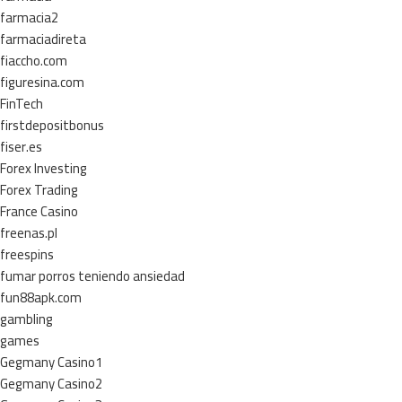
farmacia2
farmaciadireta
fiaccho.com
figuresina.com
FinTech
firstdepositbonus
fiser.es
Forex Investing
Forex Trading
France Casino
freenas.pl
freespins
fumar porros teniendo ansiedad
fun88apk.com
gambling
games
Gegmany Casino1
Gegmany Casino2