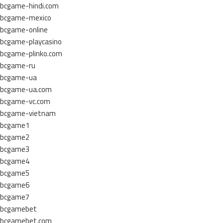
bcgame-hindi.com
bcgame-mexico
bcgame-online
bcgame-playcasino
bcgame-plinko.com
bcgame-ru
bcgame-ua
bcgame-ua.com
bcgame-vc.com
bcgame-vietnam
bcgame1
bcgame2
bcgame3
bcgame4
bcgame5
bcgame6
bcgame7
bcgamebet
bcgamebet.com