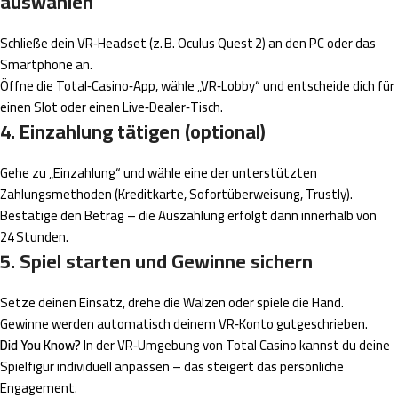
auswählen
Schließe dein VR‑Headset (z. B. Oculus Quest 2) an den PC oder das
Smartphone an.
Öffne die Total‑Casino‑App, wähle „VR‑Lobby“ und entscheide dich für
einen Slot oder einen Live‑Dealer‑Tisch.
4. Einzahlung tätigen (optional)
Gehe zu „Einzahlung“ und wähle eine der unterstützten
Zahlungsmethoden (Kreditkarte, Sofortüberweisung, Trustly).
Bestätige den Betrag – die Auszahlung erfolgt dann innerhalb von
24 Stunden.
5. Spiel starten und Gewinne sichern
Setze deinen Einsatz, drehe die Walzen oder spiele die Hand.
Gewinne werden automatisch deinem VR‑Konto gutgeschrieben.
Did You Know?
In der VR‑Umgebung von Total Casino kannst du deine
Spielfigur individuell anpassen – das steigert das persönliche
Engagement.