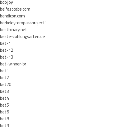
bdbijoy
belfastcabs.com
bendicon.com
berkeleycompassproject1
bestbinary.net
beste-zahlungsarten.de
bet-1
bet-12
bet-13
bet-winner-br
bet1
bet2
bet20
bet3
bet4
bet5
bet6
bet8
bet9