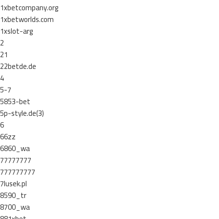
1xbetcompany.org
1xbetworlds.com
1xslot-arg
2
21
22betde.de
4
5-7
5853-bet
5p-style.de(3)
6
66zz
6860_wa
77777777
777777777
7lusek.pl
8590_tr
8700_wa
881xbet