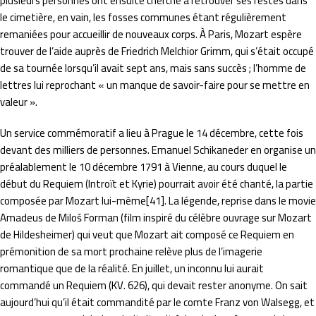
plusieurs personnes ont ensuite cherché à retrouver ses restes dans
le cimetière, en vain, les fosses communes étant régulièrement
remaniées pour accueillir de nouveaux corps. À Paris, Mozart espère
trouver de l’aide auprès de Friedrich Melchior Grimm, qui s’était occupé
de sa tournée lorsqu’il avait sept ans, mais sans succès ; l’homme de
lettres lui reprochant « un manque de savoir-faire pour se mettre en
valeur ».
Un service commémoratif a lieu à Prague le 14 décembre, cette fois
devant des milliers de personnes. Emanuel Schikaneder en organise un
préalablement le 10 décembre 1791 à Vienne, au cours duquel le
début du Requiem (Introït et Kyrie) pourrait avoir été chanté, la partie
composée par Mozart lui-même[41]. La légende, reprise dans le movie
Amadeus de Miloš Forman (film inspiré du célèbre ouvrage sur Mozart
de Hildesheimer) qui veut que Mozart ait composé ce Requiem en
prémonition de sa mort prochaine relève plus de l’imagerie
romantique que de la réalité. En juillet, un inconnu lui aurait
commandé un Requiem (KV. 626), qui devait rester anonyme. On sait
aujourd’hui qu’il était commandité par le comte Franz von Walsegg, et