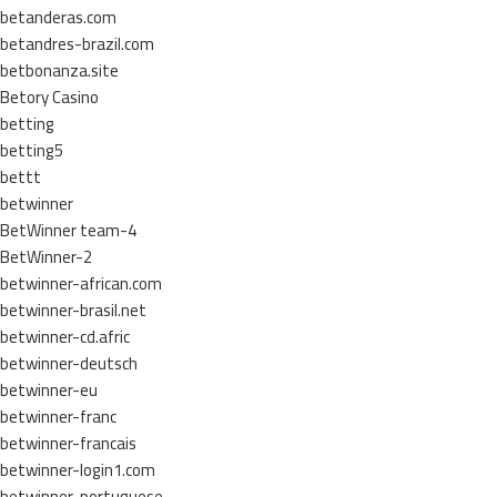
betanderas.com
betandres-brazil.com
betbonanza.site
Betory Casino
betting
betting5
bettt
betwinner
BetWinner team-4
BetWinner-2
betwinner-african.com
betwinner-brasil.net
betwinner-cd.afric
betwinner-deutsch
betwinner-eu
betwinner-franc
betwinner-francais
betwinner-login1.com
betwinner-portuguese