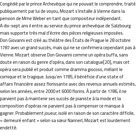
Congédié par le prince Archevêque qui ne pouvait le comprendre, traité
publiquement par lui de voyou, Mozart s’installe à Vienne dans la
pension de Mme Weber en tant que compositeur indépendant.
A dix-sept ans il entre au service du prince archevêque de Salzbourg
mais supporte très mal d’écrire des pièces religieuses imposées.
Don Giovanni est créé au théâtre des États de Prague le 28 octobre
1787 avec un grand succès, mais qui ne se confirmera cependant pas à
Vienne. Mozart observe Don Giovanni comme un opéra buffa, sans
doute en raison du genre d’opéra, dans son catalogue[20], mais cet
opéra sera publié et produit comme dramma giocoso, mêlant le
comique et le tragique. Jusqu’en 1785, il bénéficie d’une state of
affairs financière assez florissante avec des revenus annuels estimés,
selon les années, entre 2000 et 6000 florins. À partir de 1786, il ne
parvient pas à maintenir ses succès de pianiste à la mode et la
composition d’opéras ne parvient pas à compenser ce manque à
gagner. Probablement joueur, isolé en raison de son caractère difficile,
« demeuré enfant » selon sa sœur Nannerl, Mozart est lourdement
endetté.