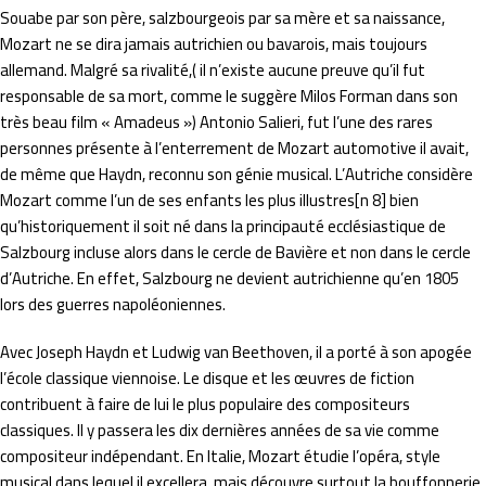
Souabe par son père, salzbourgeois par sa mère et sa naissance,
Mozart ne se dira jamais autrichien ou bavarois, mais toujours
allemand. Malgré sa rivalité,( il n’existe aucune preuve qu’il fut
responsable de sa mort, comme le suggère Milos Forman dans son
très beau film « Amadeus ») Antonio Salieri, fut l’une des rares
personnes présente à l’enterrement de Mozart automotive il avait,
de même que Haydn, reconnu son génie musical. L’Autriche considère
Mozart comme l’un de ses enfants les plus illustres[n 8] bien
qu’historiquement il soit né dans la principauté ecclésiastique de
Salzbourg incluse alors dans le cercle de Bavière et non dans le cercle
d’Autriche. En effet, Salzbourg ne devient autrichienne qu’en 1805
lors des guerres napoléoniennes.
Avec Joseph Haydn et Ludwig van Beethoven, il a porté à son apogée
l’école classique viennoise. Le disque et les œuvres de fiction
contribuent à faire de lui le plus populaire des compositeurs
classiques. Il y passera les dix dernières années de sa vie comme
compositeur indépendant. En Italie, Mozart étudie l’opéra, style
musical dans lequel il excellera, mais découvre surtout la bouffonnerie