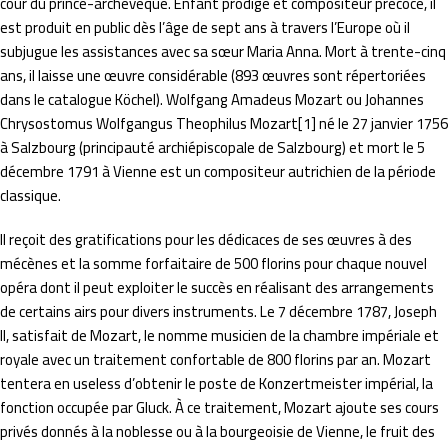
cour du prince-archevêque. Enfant prodige et compositeur précoce, il
est produit en public dès l’âge de sept ans à travers l’Europe où il
subjugue les assistances avec sa sœur Maria Anna. Mort à trente-cinq
ans, il laisse une œuvre considérable (893 œuvres sont répertoriées
dans le catalogue Köchel). Wolfgang Amadeus Mozart ou Johannes
Chrysostomus Wolfgangus Theophilus Mozart[1] né le 27 janvier 1756
à Salzbourg (principauté archiépiscopale de Salzbourg) et mort le 5
décembre 1791 à Vienne est un compositeur autrichien de la période
classique.
Il reçoit des gratifications pour les dédicaces de ses œuvres à des
mécènes et la somme forfaitaire de 500 florins pour chaque nouvel
opéra dont il peut exploiter le succès en réalisant des arrangements
de certains airs pour divers instruments. Le 7 décembre 1787, Joseph
II, satisfait de Mozart, le nomme musicien de la chambre impériale et
royale avec un traitement confortable de 800 florins par an. Mozart
tentera en useless d’obtenir le poste de Konzertmeister impérial, la
fonction occupée par Gluck. À ce traitement, Mozart ajoute ses cours
privés donnés à la noblesse ou à la bourgeoisie de Vienne, le fruit des