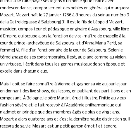
du mal à se faire payer ses leçons d’un noble qui le traite avec
condescendance ; comportement des nobles en général qui marquera
Mozart. Mozart naît le 27 janvier 1756 à 8 heures du soir au numéro 9
de la Getreidegasse à Salzbourg[3]. Il est le fils de Léopold Mozart,
musicien, compositeur et pédagogue originaire d’Augsbourg, ville libre
d’Empire, qui occupe alors la fonction de vice-maître de chapelle à la
cour du prince-archevêque de Salzbourg, et d’Anna Maria Pertl, sa
femme[4], fille d’un fonctionnaire de la cour de Salzbourg. Selon le
témoignage de ses contemporains, il est, au piano comme au violon,
un virtuose. Il écrit dans tous les genres musicaux de son époque et
excelle dans chacun d’eux.
Mais il doit se faire connaître à Vienne et gagner sa vie au jour le jour
en donnant des live shows, des leçons, en publiant des partitions et en
composant. À Bologne, le père Martini, érudit illustre, l’initie au vieux
fashion sévère et le fait recevoir à l’Académie philharmonique qui
n’admet en principe que des membres âgés de plus de vingt ans.
Mozart a alors quatorze ans et c’est la dernière haute distinction qu’il
recevra de sa vie. Mozart est un petit garçon émotif et tendre,