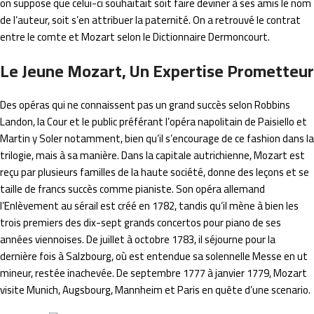
on suppose que celui-ci souhaitait soit faire deviner à ses amis le nom
de l’auteur, soit s’en attribuer la paternité. On a retrouvé le contrat
entre le comte et Mozart selon le Dictionnaire Dermoncourt.
Le Jeune Mozart, Un Expertise Prometteur
Des opéras qui ne connaissent pas un grand succès selon Robbins
Landon, la Cour et le public préférant l’opéra napolitain de Paisiello et
Martin y Soler notamment, bien qu’il s’encourage de ce fashion dans la
trilogie, mais à sa manière. Dans la capitale autrichienne, Mozart est
reçu par plusieurs familles de la haute société, donne des leçons et se
taille de francs succès comme pianiste. Son opéra allemand
l’Enlèvement au sérail est créé en 1782, tandis qu’il mène à bien les
trois premiers des dix-sept grands concertos pour piano de ses
années viennoises. De juillet à octobre 1783, il séjourne pour la
dernière fois à Salzbourg, où est entendue sa solennelle Messe en ut
mineur, restée inachevée. De septembre 1777 à janvier 1779, Mozart
visite Munich, Augsbourg, Mannheim et Paris en quête d’une scenario.