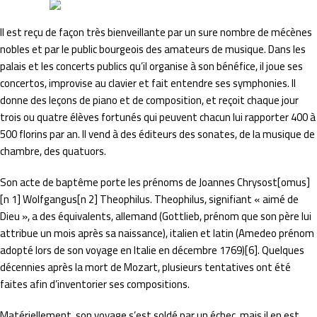
Il est reçu de façon très bienveillante par un sure nombre de mécènes
nobles et par le public bourgeois des amateurs de musique. Dans les
palais et les concerts publics qu’il organise à son bénéfice, il joue ses
concertos, improvise au clavier et fait entendre ses symphonies. Il
donne des leçons de piano et de composition, et reçoit chaque jour
trois ou quatre élèves fortunés qui peuvent chacun lui rapporter 400 à
500 florins par an. Il vend à des éditeurs des sonates, de la musique de
chambre, des quatuors.
Son acte de baptême porte les prénoms de Joannes Chrysost[omus]
[n 1] Wolfgangus[n 2] Theophilus. Theophilus, signifiant « aimé de
Dieu », a des équivalents, allemand (Gottlieb, prénom que son père lui
attribue un mois après sa naissance), italien et latin (Amedeo prénom
adopté lors de son voyage en Italie en décembre 1769)[6]. Quelques
décennies après la mort de Mozart, plusieurs tentatives ont été
faites afin d’inventorier ses compositions.
Matériellement, son voyage s’est soldé par un échec, mais il en est