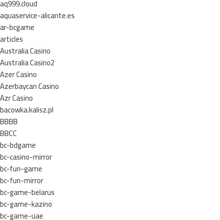
aq999.cloud
aquaservice-alicante.es
ar-bcgame
articles
Australia Casino
Australia Casino2
Azer Casino
Azerbaycan Casino
Azr Casino
bacowka.kalisz.pl
BBBB
BBCC
bc-bdgame
bc-casino-mirror
bc-fun-game
bc-fun-mirror
bc-game-belarus
bc-game-kazino
bc-game-uae