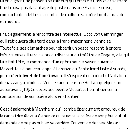
lui enjoignant de penser à sa carrière) qui l’envoie à Paris avec sa mère.
Il ne trouva pas davantage de poste dans une France en crise,
contracta des dettes et comble de malheur sa mère tomba malade
et mourut.
Il fait également la rencontre de l’intellectuel Otto von Gemmingen
qu’il retrouvera plus tard dans la franc-maçonnerie viennoise.
Toutefois, ses démarches pour obtenir un poste restent là encore
infructueuses. Il reçoit alors du directeur du théâtre de Prague, ville qui
lui a fait fête, la commande d’un opéra pour la saison suivante.
Mozart fait à nouveau appel à Lorenzo da Ponte librettiste à succès,
pour créer le livret de Don Giovanni. Il s’inspire d’un opéra buffa italien
de Gazzaniga produit à Venise sur un livret de Bertati quelques mois
auparavant[19]. Ce décès bouleverse Mozart, et va influencer la
composition de son opéra alors en chantier.
C’est également à Mannheim qu’il tombe éperdument amoureux de
la cantatrice Aloysia Weber, ce qui suscite la colère de son père, qui lui
demande de ne pas oublier sa carrière. Couvert de dettes, Mozart