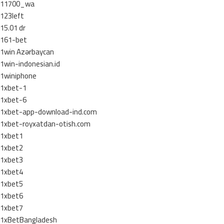
11700_wa
123left
15.01 dr
161-bet
1win Azərbaycan
1win-indonesian.id
1winiphone
1xbet-1
1xbet-6
1xbet-app-download-ind.com
1xbet-royxatdan-otish.com
1xbet1
1xbet2
1xbet3
1xbet4
1xbet5
1xbet6
1xbet7
1xBetBangladesh