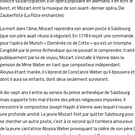
sollicite sa participation à un opéra populaire en allemand. Il en écrit le
livret, et Mozart écrit la musique de son avant-dernier opéra, Die
Zauberflöte (La Flûte enchantée).
La mort dans l’âme, Mozart reprendra son ancien poste à Salzbourg
(que son père avait réussi à négocier). En 1778 il reçoit une commande
pour l’opéra de Munich « Doménée roi de Crète » qui est un triomphe.
Congédié par le prince Archevêque qui ne pouvait le comprendre, traité
publiquement par lui de voyou, Mozart s’installe à Vienne dans la
pension de Mme Weber en tant que compositeur indépendant.
Aloysia étant mariée, il s’éprend de Constance Weber qu’il épousera et
dont il aura six enfants, dont deux seulement survivront.
A dix-sept ans il entre au service du prince archevêque de Salzbourg
mais supporte très mal d’écrire des pièces religieuses imposées. Il
rencontre le compositeur Joseph Haydn à Vienne avec lequel il nouera
une profonde amitié. Le jeune Mozart finit par quitter Salzbourg pour
se chercher un autre poste, c’est à ce second qu’il tombera amoureux
de la jeune cantatrice Aloysia Weber provoquant la colère de son père (