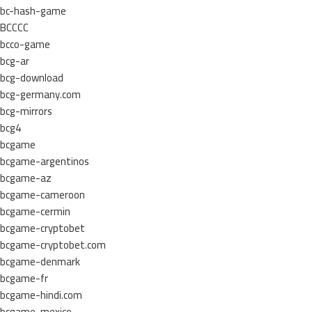
bc-hash-game
BCCCC
bcco-game
bcg-ar
bcg-download
bcg-germany.com
bcg-mirrors
bcg4
bcgame
bcgame-argentinos
bcgame-az
bcgame-cameroon
bcgame-cermin
bcgame-cryptobet
bcgame-cryptobet.com
bcgame-denmark
bcgame-fr
bcgame-hindi.com
bcgame-mexico