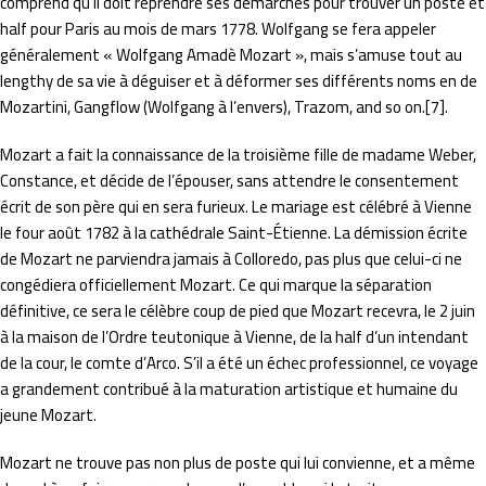
comprend qu’il doit reprendre ses démarches pour trouver un poste et
half pour Paris au mois de mars 1778. Wolfgang se fera appeler
généralement « Wolfgang Amadè Mozart », mais s’amuse tout au
lengthy de sa vie à déguiser et à déformer ses différents noms en de
Mozartini, Gangflow (Wolfgang à l’envers), Trazom, and so on.[7].
Mozart a fait la connaissance de la troisième fille de madame Weber,
Constance, et décide de l’épouser, sans attendre le consentement
écrit de son père qui en sera furieux. Le mariage est célébré à Vienne
le four août 1782 à la cathédrale Saint-Étienne. La démission écrite
de Mozart ne parviendra jamais à Colloredo, pas plus que celui-ci ne
congédiera officiellement Mozart. Ce qui marque la séparation
définitive, ce sera le célèbre coup de pied que Mozart recevra, le 2 juin
à la maison de l’Ordre teutonique à Vienne, de la half d’un intendant
de la cour, le comte d’Arco. S’il a été un échec professionnel, ce voyage
a grandement contribué à la maturation artistique et humaine du
jeune Mozart.
Mozart ne trouve pas non plus de poste qui lui convienne, et a même