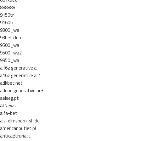
888888
9150tr
9160tr
9300_wa
93bet.club
9500_wa
9500_wa2
9950_wa
a16z generative ai
a16z generative ai 1
adkbet.net
adobe generative ai 3
aeiseg.pt
AI News
alfa-bet
als-elmshorn-sh.de
americanoutlet.pl
anticaetruria.it