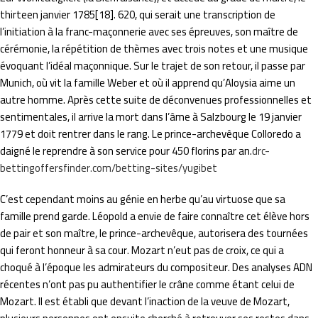
thirteen janvier 1785[18]. 620, qui serait une transcription de
l’initiation à la franc-maçonnerie avec ses épreuves, son maître de
cérémonie, la répétition de thèmes avec trois notes et une musique
évoquant l’idéal maçonnique. Sur le trajet de son retour, il passe par
Munich, où vit la famille Weber et où il apprend qu’Aloysia aime un
autre homme. Après cette suite de déconvenues professionnelles et
sentimentales, il arrive la mort dans l’âme à Salzbourg le 19 janvier
1779 et doit rentrer dans le rang. Le prince-archevêque Colloredo a
daigné le reprendre à son service pour 450 florins par an.
drc-
bettingoffersfinder.com/betting-sites/yugibet
C’est cependant moins au génie en herbe qu’au virtuose que sa
famille prend garde. Léopold a envie de faire connaître cet élève hors
de pair et son maître, le prince-archevêque, autorisera des tournées
qui feront honneur à sa cour. Mozart n’eut pas de croix, ce qui a
choqué à l’époque les admirateurs du compositeur. Des analyses ADN
récentes n’ont pas pu authentifier le crâne comme étant celui de
Mozart. Il est établi que devant l’inaction de la veuve de Mozart,