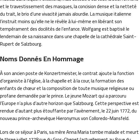
et le travestissement des masques, la concision dense et la netteté
du trait, le brio d’une vivacité jamais alourdie. La musique italienne
l’instruit moins qu’elle ne le révèle à lui-même en libérant son
tempérament des docilités de l’enfance. Wolfgang est baptisé le
lendemain de sa naissance dans une chapelle de la cathédrale Saint-
Rupert de Salzbourg.
Noms Donnés En Hommage
À son ancien poste de Konzertmeister, le contrat ajoute la fonction
d’organiste à l’église, à la chapelle et à la cour, la formation des
enfants de chœur et la composition de toute musique religieuse ou
profane demandée par le prince. Le jeune Mozart qui a parcouru
l’Europe n’a plus d’autre horizon que Salzbourg. Cette perspective est
rendue d’autant plus étouffante par l’avènement, le 22 juin 1772, du
nouveau prince-archevêque Hieronymus von Colloredo-Mansfeld.
Lors de ce séjour à Paris, sa mère Anna Maria tombe malade et meurt
le three juillet 1778 rue du Gros-Chenet (actuellement au 8 rue du