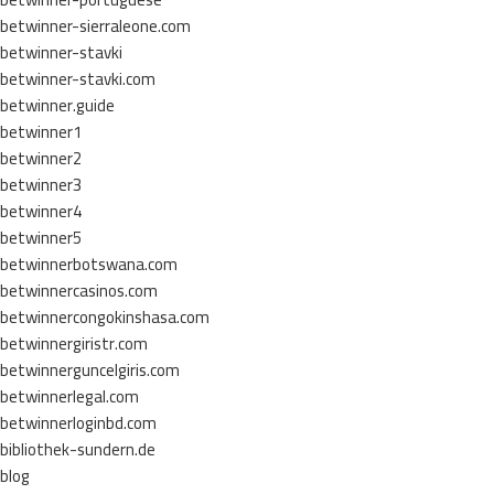
betwinner-sierraleone.com
betwinner-stavki
betwinner-stavki.com
betwinner.guide
betwinner1
betwinner2
betwinner3
betwinner4
betwinner5
betwinnerbotswana.com
betwinnercasinos.com
betwinnercongokinshasa.com
betwinnergiristr.com
betwinnerguncelgiris.com
betwinnerlegal.com
betwinnerloginbd.com
bibliothek-sundern.de
blog