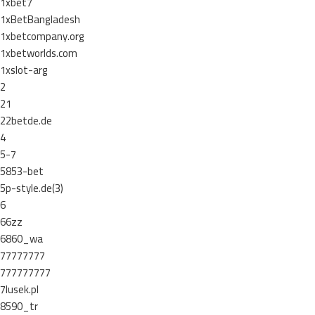
1xbet7
1xBetBangladesh
1xbetcompany.org
1xbetworlds.com
1xslot-arg
2
21
22betde.de
4
5-7
5853-bet
5p-style.de(3)
6
66zz
6860_wa
77777777
777777777
7lusek.pl
8590_tr