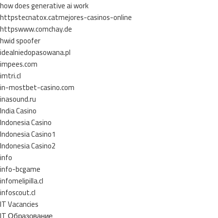
how does generative ai work
httpstecnatox.catmejores-casinos-online
httpswww.comchay.de
hwid spoofer
idealniedopasowana.pl
impees.com
imtri.cl
in-mostbet-casino.com
inasound.ru
India Casino
Indonesia Casino
Indonesia Casino1
Indonesia Casino2
info
info-bcgame
infomelipilla.cl
infoscout.cl
IT Vacancies
IT Образование