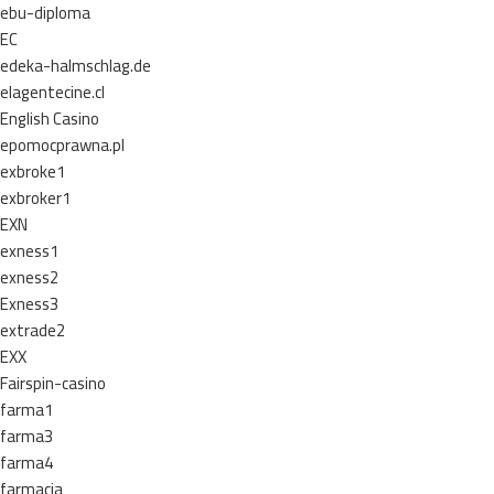
ebu-diploma
EC
edeka-halmschlag.de
elagentecine.cl
English Casino
epomocprawna.pl
exbroke1
exbroker1
EXN
exness1
exness2
Exness3
extrade2
EXX
Fairspin-casino
farma1
farma3
farma4
farmacia