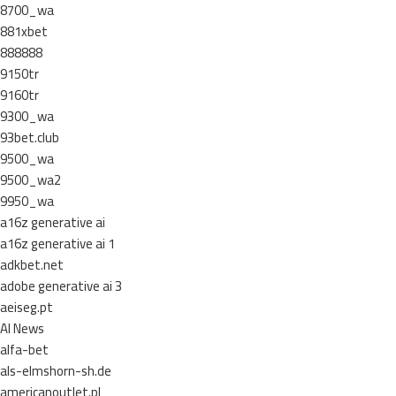
8700_wa
881xbet
888888
9150tr
9160tr
9300_wa
93bet.club
9500_wa
9500_wa2
9950_wa
a16z generative ai
a16z generative ai 1
adkbet.net
adobe generative ai 3
aeiseg.pt
AI News
alfa-bet
als-elmshorn-sh.de
americanoutlet.pl