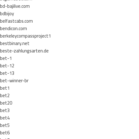
bd-bajilive.com
bdbijoy
belfastcabs.com
bendicon.com
berkeleycompassproject1
bestbinary.net
beste-zahlungsarten.de
bet-1
bet-12
bet-13
bet-winner-br
bet1
bet2
bet20
bet3
bet4
bet5
bet6