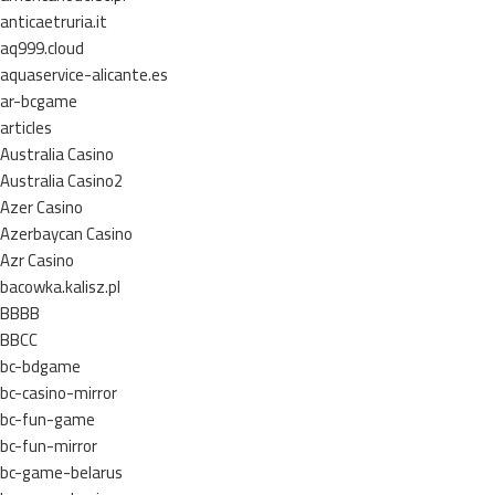
anticaetruria.it
aq999.cloud
aquaservice-alicante.es
ar-bcgame
articles
Australia Casino
Australia Casino2
Azer Casino
Azerbaycan Casino
Azr Casino
bacowka.kalisz.pl
BBBB
BBCC
bc-bdgame
bc-casino-mirror
bc-fun-game
bc-fun-mirror
bc-game-belarus