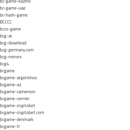
bc-game-kazino
bc-game-uae
bc-hash-game
BCCCC
bcco-game
bcg-ar
bcg-download
bcg-germany.com
bcg-mirrors
bcg4
bcgame
bcgame-argentinos
bcgame-az
bcgame-cameroon
bcgame-cermin
bcgame-cryptobet
bcgame-cryptobet.com
bcgame-denmark
bcgame-fr