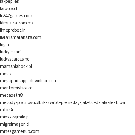
la-pepi.es
larocca.cl
lc247games.com
ldmusical.com.mx
limeprobet.in
livrariamaranata.com
login
lucky-star1
luckystarcasino
mamaniabook.pl
medic
megapari-app-download.com
mentemistica.co
metabet18
metody-platnosci.plblik-zwrot-pieniedzy-jak-to-dziala-ile-trwa
mfo24
mieszkajmilo.pl
migraimagen.cl
minesgamehub.com