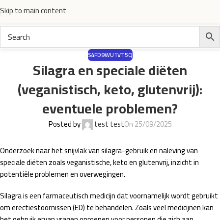
Skip to main content
S4FD9WU1VT5Q
Silagra en speciale diëten
(veganistisch, keto, glutenvrij):
eventuele problemen?
Posted by
test test
On 25/09/2025
Onderzoek naar het snijvlak van silagra-gebruik en naleving van
speciale diëten zoals veganistische, keto en glutenvrij, inzicht in
potentiële problemen en overwegingen.
Silagra is een farmaceutisch medicijn dat voornamelijk wordt gebruikt
om erectiestoornissen (ED) te behandelen. Zoals veel medicijnen kan
het gebruik ervan vragen oproepen voor personen die zich aan