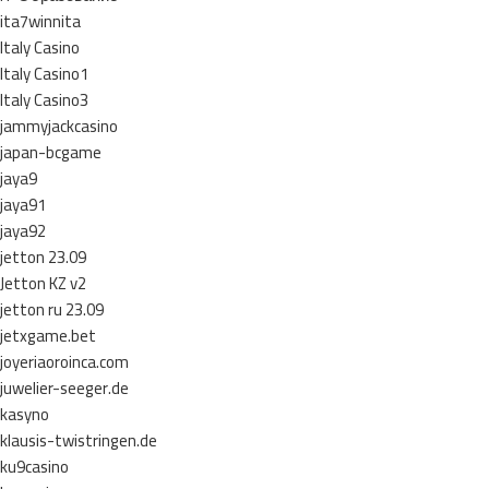
ita7winnita
Italy Casino
Italy Casino1
Italy Casino3
jammyjackcasino
japan-bcgame
jaya9
jaya91
jaya92
jetton 23.09
Jetton KZ v2
jetton ru 23.09
jetxgame.bet
joyeriaoroinca.com
juwelier-seeger.de
kasyno
klausis-twistringen.de
ku9casino