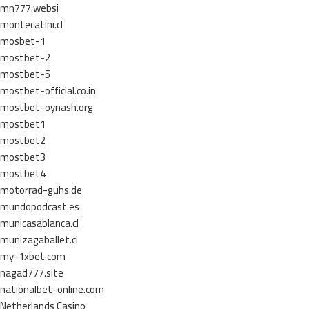
mn777.websi
montecatini.cl
mosbet-1
mostbet-2
mostbet-5
mostbet-official.co.in
mostbet-oynash.org
mostbet1
mostbet2
mostbet3
mostbet4
motorrad-guhs.de
mundopodcast.es
municasablanca.cl
munizagaballet.cl
my-1xbet.com
nagad777.site
nationalbet-online.com
Netherlands Casino