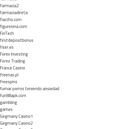
farmacia2
farmaciadireta
fiaccho.com
figuresina.com
FinTech
firstdepositbonus
fiser.es
Forex Investing
Forex Trading
France Casino
freenas.pl
freespins
fumar porros teniendo ansiedad
fun88apk.com
gambling
games
Gegmany Casino1
Gegmany Casino2