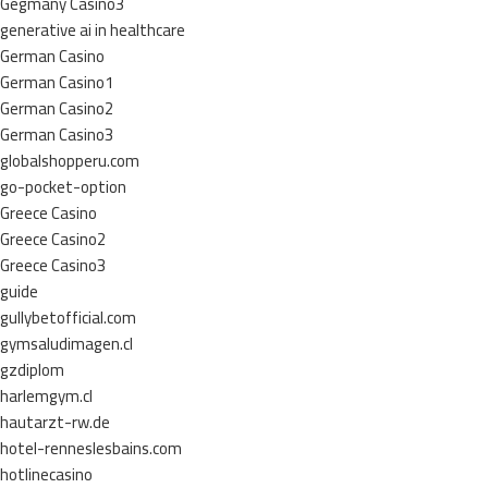
Gegmany Casino3
generative ai in healthcare
German Casino
German Casino1
German Casino2
German Casino3
globalshopperu.com
go-pocket-option
Greece Casino
Greece Casino2
Greece Casino3
guide
gullybetofficial.com
gymsaludimagen.cl
gzdiplom
harlemgym.cl
hautarzt-rw.de
hotel-renneslesbains.com
hotlinecasino