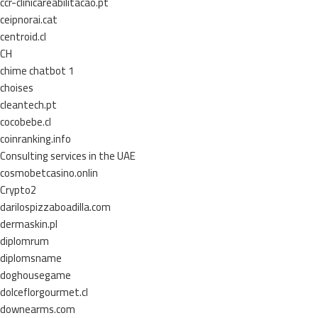
ccr-clinicareabilitacao.pt
ceipnorai.cat
centroid.cl
CH
chime chatbot 1
choises
cleantech.pt
cocobebe.cl
coinranking.info
Consulting services in the UAE
cosmobetcasino.onlin
Crypto2
darilospizzaboadilla.com
dermaskin.pl
diplomrum
diplomsname
doghousegame
dolceflorgourmet.cl
downearms.com