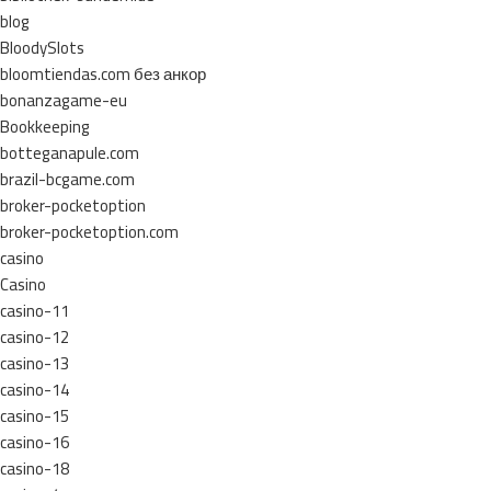
blog
BloodySlots
bloomtiendas.com без анкор
bonanzagame-eu
Bookkeeping
botteganapule.com
brazil-bcgame.com
broker-pocketoption
broker-pocketoption.com
casino
Casino
casino-11
casino-12
casino-13
casino-14
casino-15
casino-16
casino-18