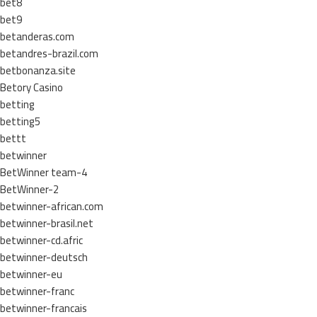
bet8
bet9
betanderas.com
betandres-brazil.com
betbonanza.site
Betory Casino
betting
betting5
bettt
betwinner
BetWinner team-4
BetWinner-2
betwinner-african.com
betwinner-brasil.net
betwinner-cd.afric
betwinner-deutsch
betwinner-eu
betwinner-franc
betwinner-francais