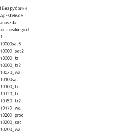
! Без рубрики
.5p-style.de
.mas3d.cl
.rinconvikingo.cl
1
10000sat6
10000_sat2
10000_tr
10000_tr2
10020_wa
10100sat
10100_tr
10120_tr
10150_tr2
10170_wa
10200_prod
10200_sat
10200_wa