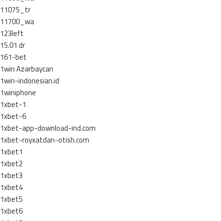
11075_tr
11700_wa
123left
15.01 dr
161-bet
1win Azərbaycan
1win-indonesian.id
1winiphone
1xbet-1
1xbet-6
1xbet-app-download-ind.com
1xbet-royxatdan-otish.com
1xbet1
1xbet2
1xbet3
1xbet4
1xbet5
1xbet6