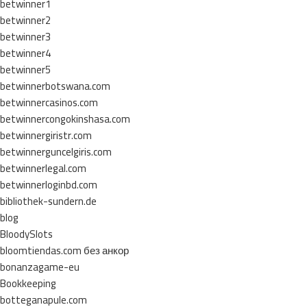
betwinner1
betwinner2
betwinner3
betwinner4
betwinner5
betwinnerbotswana.com
betwinnercasinos.com
betwinnercongokinshasa.com
betwinnergiristr.com
betwinnerguncelgiris.com
betwinnerlegal.com
betwinnerloginbd.com
bibliothek-sundern.de
blog
BloodySlots
bloomtiendas.com без анкор
bonanzagame-eu
Bookkeeping
botteganapule.com