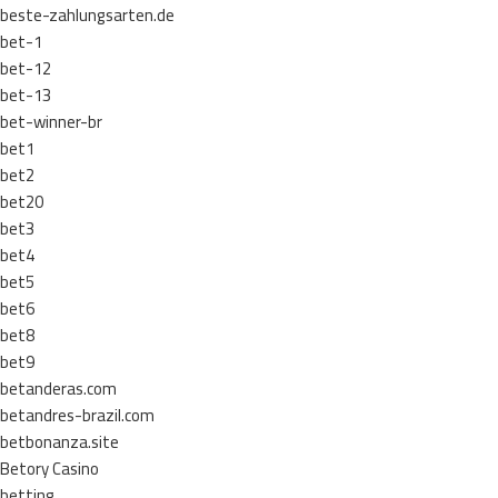
beste-zahlungsarten.de
bet-1
bet-12
bet-13
bet-winner-br
bet1
bet2
bet20
bet3
bet4
bet5
bet6
bet8
bet9
betanderas.com
betandres-brazil.com
betbonanza.site
Betory Casino
betting