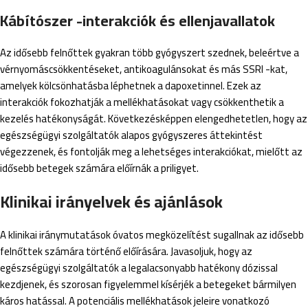
Kábítószer -interakciók és ellenjavallatok
Az idősebb felnőttek gyakran több gyógyszert szednek, beleértve a
vérnyomáscsökkentéseket, antikoagulánsokat és más SSRI -kat,
amelyek kölcsönhatásba léphetnek a dapoxetinnel. Ezek az
interakciók fokozhatják a mellékhatásokat vagy csökkenthetik a
kezelés hatékonyságát. Következésképpen elengedhetetlen, hogy az
egészségügyi szolgáltatók alapos gyógyszeres áttekintést
végezzenek, és fontolják meg a lehetséges interakciókat, mielőtt az
idősebb betegek számára előírnák a priligyet.
Klinikai irányelvek és ajánlások
A klinikai iránymutatások óvatos megközelítést sugallnak az idősebb
felnőttek számára történő előírására. Javasoljuk, hogy az
egészségügyi szolgáltatók a legalacsonyabb hatékony dózissal
kezdjenek, és szorosan figyelemmel kísérjék a betegeket bármilyen
káros hatással. A potenciális mellékhatások jeleire vonatkozó