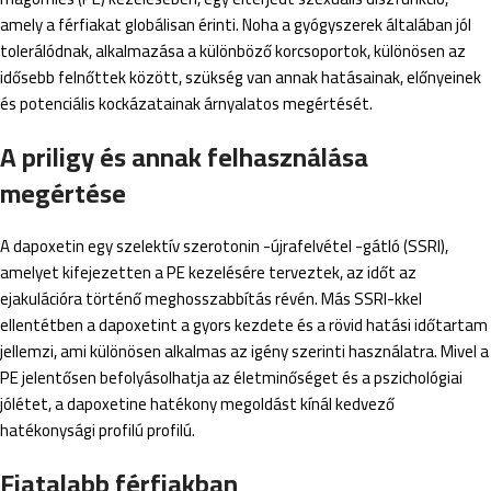
amely a férfiakat globálisan érinti. Noha a gyógyszerek általában jól
tolerálódnak, alkalmazása a különböző korcsoportok, különösen az
idősebb felnőttek között, szükség van annak hatásainak, előnyeinek
és potenciális kockázatainak árnyalatos megértését.
A priligy és annak felhasználása
megértése
A dapoxetin egy szelektív szerotonin -újrafelvétel -gátló (SSRI),
amelyet kifejezetten a PE kezelésére terveztek, az időt az
ejakulációra történő meghosszabbítás révén. Más SSRI-kkel
ellentétben a dapoxetint a gyors kezdete és a rövid hatási időtartam
jellemzi, ami különösen alkalmas az igény szerinti használatra. Mivel a
PE jelentősen befolyásolhatja az életminőséget és a pszichológiai
jólétet, a dapoxetine hatékony megoldást kínál kedvező
hatékonysági profilú profilú.
Fiatalabb férfiakban