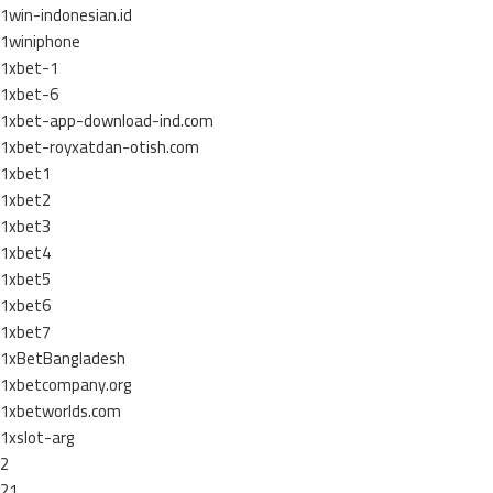
1win-indonesian.id
1winiphone
1xbet-1
1xbet-6
1xbet-app-download-ind.com
1xbet-royxatdan-otish.com
1xbet1
1xbet2
1xbet3
1xbet4
1xbet5
1xbet6
1xbet7
1xBetBangladesh
1xbetcompany.org
1xbetworlds.com
1xslot-arg
2
21