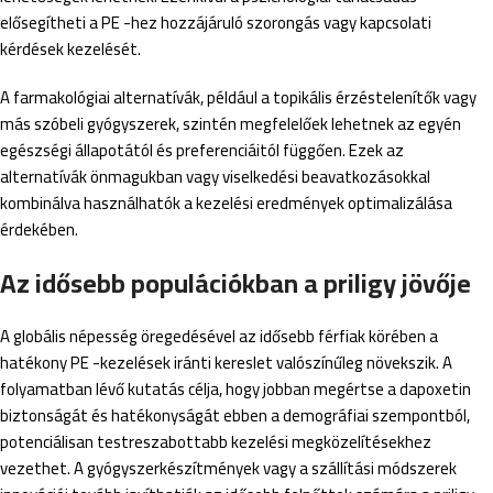
elősegítheti a PE -hez hozzájáruló szorongás vagy kapcsolati
kérdések kezelését.
A farmakológiai alternatívák, például a topikális érzéstelenítők vagy
más szóbeli gyógyszerek, szintén megfelelőek lehetnek az egyén
egészségi állapotától és preferenciáitól függően. Ezek az
alternatívák önmagukban vagy viselkedési beavatkozásokkal
kombinálva használhatók a kezelési eredmények optimalizálása
érdekében.
Az idősebb populációkban a priligy jövője
A globális népesség öregedésével az idősebb férfiak körében a
hatékony PE -kezelések iránti kereslet valószínűleg növekszik. A
folyamatban lévő kutatás célja, hogy jobban megértse a dapoxetin
biztonságát és hatékonyságát ebben a demográfiai szempontból,
potenciálisan testreszabottabb kezelési megközelítésekhez
vezethet. A gyógyszerkészítmények vagy a szállítási módszerek