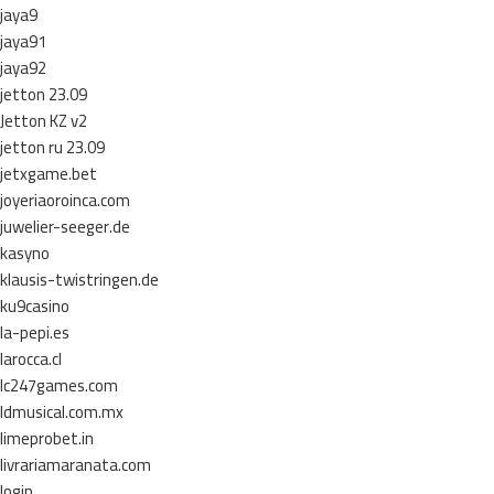
jaya9
jaya91
jaya92
jetton 23.09
Jetton KZ v2
jetton ru 23.09
jetxgame.bet
joyeriaoroinca.com
juwelier-seeger.de
kasyno
klausis-twistringen.de
ku9casino
la-pepi.es
larocca.cl
lc247games.com
ldmusical.com.mx
limeprobet.in
livrariamaranata.com
login