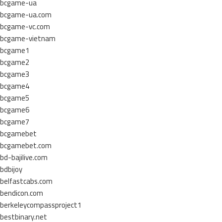
bcgame-ua
bcgame-ua.com
bcgame-vc.com
bcgame-vietnam
bcgame1
bcgame2
bcgame3
bcgame4
bcgame5
bcgame6
bcgame7
bcgamebet
bcgamebet.com
bd-bajilive.com
bdbijoy
belfastcabs.com
bendicon.com
berkeleycompassproject1
bestbinary.net