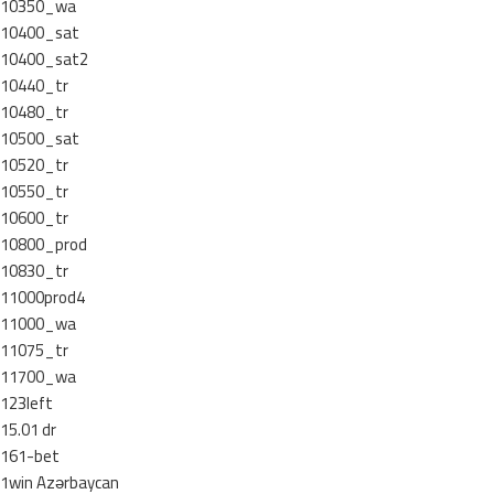
10350_wa
10400_sat
10400_sat2
10440_tr
10480_tr
10500_sat
10520_tr
10550_tr
10600_tr
10800_prod
10830_tr
11000prod4
11000_wa
11075_tr
11700_wa
123left
15.01 dr
161-bet
1win Azərbaycan