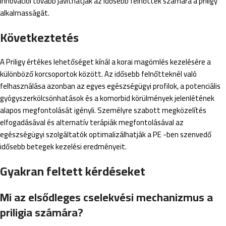
innovációi tovább javíthatják az idősebb felnőttek számára a priligy
alkalmasságát.
Következtetés
A Priligy értékes lehetőséget kínál a korai magömlés kezelésére a
különböző korcsoportok között. Az idősebb felnőtteknél való
felhasználása azonban az egyes egészségügyi profilok, a potenciális
gyógyszerkölcsönhatások és a komorbid körülmények jelenlétének
alapos megfontolását igényli. Személyre szabott megközelítés
elfogadásával és alternatív terápiák megfontolásával az
egészségügyi szolgáltatók optimalizálhatják a PE -ben szenvedő
idősebb betegek kezelési eredményeit.
Gyakran feltett kérdéseket
Mi az elsődleges cselekvési mechanizmus a
priligia számára?