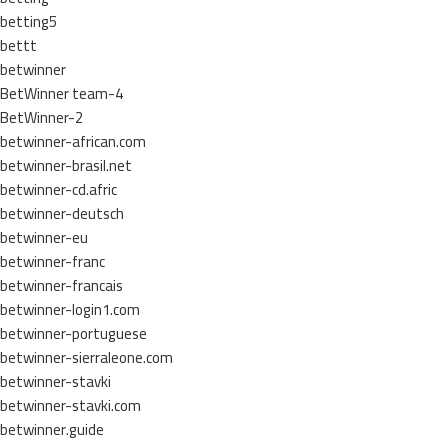
betting5
bettt
betwinner
BetWinner team-4
BetWinner-2
betwinner-african.com
betwinner-brasil.net
betwinner-cd.afric
betwinner-deutsch
betwinner-eu
betwinner-franc
betwinner-francais
betwinner-login1.com
betwinner-portuguese
betwinner-sierraleone.com
betwinner-stavki
betwinner-stavki.com
betwinner.guide