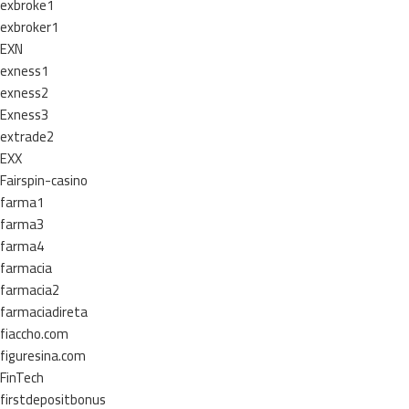
exbroke1
exbroker1
EXN
exness1
exness2
Exness3
extrade2
EXX
Fairspin-casino
farma1
farma3
farma4
farmacia
farmacia2
farmaciadireta
fiaccho.com
figuresina.com
FinTech
firstdepositbonus