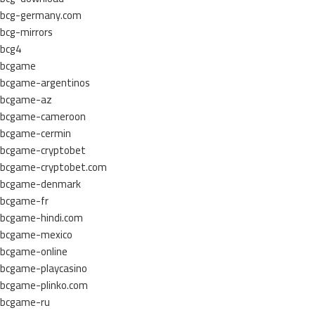
bcg-germany.com
bcg-mirrors
bcg4
bcgame
bcgame-argentinos
bcgame-az
bcgame-cameroon
bcgame-cermin
bcgame-cryptobet
bcgame-cryptobet.com
bcgame-denmark
bcgame-fr
bcgame-hindi.com
bcgame-mexico
bcgame-online
bcgame-playcasino
bcgame-plinko.com
bcgame-ru