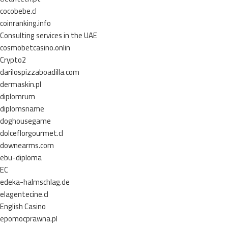
cocobebe.cl
coinranking.info
Consulting services in the UAE
cosmobetcasino.onlin
Crypto2
darilospizzaboadilla.com
dermaskin.pl
diplomrum
diplomsname
doghousegame
dolceflorgourmet.cl
downearms.com
ebu-diploma
EC
edeka-halmschlag.de
elagentecine.cl
English Casino
epomocprawna.pl