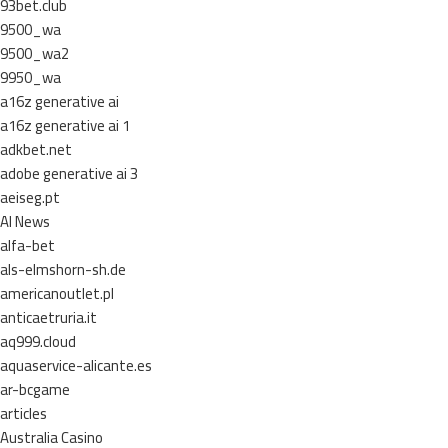
93bet.club
9500_wa
9500_wa2
9950_wa
a16z generative ai
a16z generative ai 1
adkbet.net
adobe generative ai 3
aeiseg.pt
AI News
alfa-bet
als-elmshorn-sh.de
americanoutlet.pl
anticaetruria.it
aq999.cloud
aquaservice-alicante.es
ar-bcgame
articles
Australia Casino