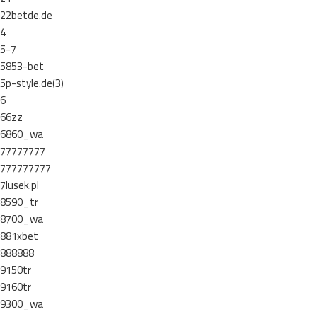
22betde.de
4
5-7
5853-bet
5p-style.de(3)
6
66zz
6860_wa
77777777
777777777
7lusek.pl
8590_tr
8700_wa
881xbet
888888
9150tr
9160tr
9300_wa