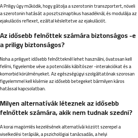
A Priligy úgy működik, hogy gátolja a szerotonin transzportert, növeli
a szerotonin hatását a posztszinaptikus hasadéknál, és modulálja az
ejakulációs reflexet, ezáltal késleltetve az ejakulációt.
Az idősebb felnőttek számára biztonságos -e
a priligy biztonságos?
Noha a priligyet idősebb felnőtteknél lehet használni, óvatosan kell
felírni, figyelembe véve a potenciális kábítószer -interakciókat és a
komorbid körülményeket. Az egészségügyi szolgáltatónak szorosan
figyelemmel kell kísérnie az idősebb betegeket bármilyen káros
hatással kapcsolatban.
Milyen alternatívák léteznek az idősebb
felnőttek számára, akik nem tudnak szedni?
A korai magömlés kezelésének alternatívái között szerepel a
viselkedési terápiák, a pszichológiai tanácsadás, a helyi