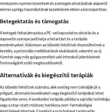
rendszeres nyomon követések és a betegek oktatásának alapvető
elemei a priligy használatának kezelésének ebben a korcsoportban.
Betegektatás és támogatás
A betegek felhatalmazása a PE -vel kapcsolatos oktatás és a
dapoxetin szerepe javíthatja a betartást és a terápiás
eredményeket. Különösen az idősebb felnőttek részesülhetnek a
kezelés, a potenciális mellékhatások elvárásairól, valamint az új
tünetek vagy más gyógyszerekkel való interakció jelentésének
fontosságáról szóló megbeszélésekről.
Alternatívák és kiegészítő terápiák
Az idősebb felnőttek számára, akik esetleg nem tolerálják jól a
priligyet, alternatív kezeléseket vagy kiegészítő terápiákat lehet
figyelembe venni. A viselkedési terápiák, például a sajtolás technikája
vagy a stop-start módszer, hatékony nem-farmakológiai
lehetőségek lehetnek. Ezenkívül a pszichológiai tanácsadás