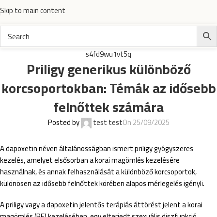
Skip to main content
s4fd9wu1vt5q
Priligy generikus különböző
korcsoportokban: Témák az idősebb
felnőttek számára
Posted by
test test
On 25/09/2025
A dapoxetin néven általánosságban ismert priligy gyógyszeres
kezelés, amelyet elsősorban a korai magömlés kezelésére
használnak, és annak felhasználását a különböző korcsoportok,
különösen az idősebb felnőttek körében alapos mérlegelés igényli.
A priligy vagy a dapoxetin jelentős terápiás áttörést jelent a korai
magömlés (PE) kezelésében, egy elterjedt szexuális diszfunkció,