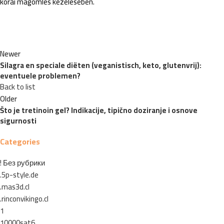
korai magömlés kezelésében.
Newer
Silagra en speciale diëten (veganistisch, keto, glutenvrij):
eventuele problemen?
Back to list
Older
Što je tretinoin gel? Indikacije, tipično doziranje i osnove
sigurnosti
Categories
! Без рубрики
.5p-style.de
.mas3d.cl
.rinconvikingo.cl
1
10000sat6