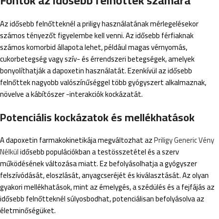
Fontok az idősebb felnőttek számára
Az idősebb felnőtteknél a priligy használatának mérlegelésekor
számos tényezőt figyelembe kell venni. Az idősebb férfiaknak
számos komorbid állapota lehet, például magas vérnyomás,
cukorbetegség vagy szív- és érrendszeri betegségek, amelyek
bonyolíthatják a dapoxetin használatát. Ezenkívül az idősebb
felnőttek nagyobb valószínűséggel több gyógyszert alkalmaznak,
növelve a kábítószer -interakciók kockázatát.
Potenciális kockázatok és mellékhatások
A dapoxetin farmakokinetikája megváltozhat az
Priligy Generic Vény
Nélkül
idősebb populációkban a testösszetétel és a szerv
működésének változása miatt. Ez befolyásolhatja a gyógyszer
felszívódását, eloszlását, anyagcseréjét és kiválasztását. Az olyan
gyakori mellékhatások, mint az émelygés, a szédülés és a fejfájás az
idősebb felnőtteknél súlyosbodhat, potenciálisan befolyásolva az
életminőségüket.