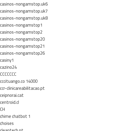
casinos-nongamstop.uk6
casinos-nongamstop.uk7
casinos-nongamstop.uk8
casinos-nongamstop1
casinos-nongamstop2
casinos-nongamstop20
casinos-nongamstop21
casinos-nongamstop26
casiny1
cazino24
CCCCCCC
cccituango.co 14000
ccr-clinicareabilitacao.pt
ceipnorai.cat
centroid.cl
CH
chime chatbot 1
choises
cleantech.pt