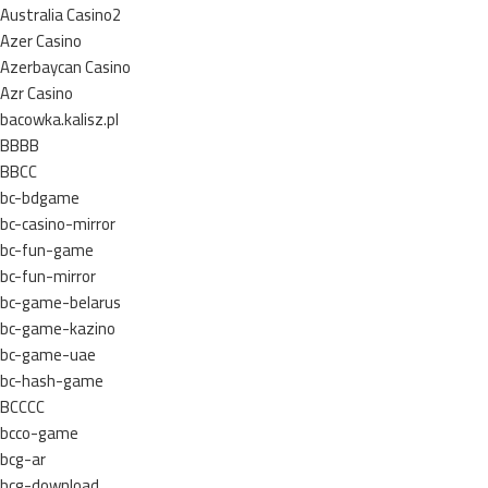
Australia Casino2
Azer Casino
Azerbaycan Casino
Azr Casino
bacowka.kalisz.pl
BBBB
BBCC
bc-bdgame
bc-casino-mirror
bc-fun-game
bc-fun-mirror
bc-game-belarus
bc-game-kazino
bc-game-uae
bc-hash-game
BCCCC
bcco-game
bcg-ar
bcg-download