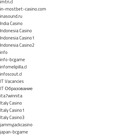
imtri.cl
in-mostbet-casino.com
inasound.ru
India Casino
Indonesia Casino
Indonesia Casino1
Indonesia Casino2
info
info-bcgame
infomelipilla.cl
infoscout.cl
IT Vacancies
IT Образование
ita7winnita
Italy Casino
Italy Casino1
Italy Casino3
jammyjackcasino
japan-bcgame