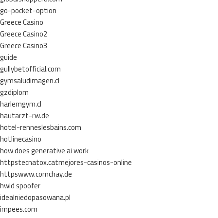
go-pocket-option
Greece Casino
Greece Casino2
Greece Casino3
guide
gullybetofficial.com
gymsaludimagen.cl
gzdiplom
harlemgym.cl
hautarzt-rw.de
hotel-renneslesbains.com
hotlinecasino
how does generative ai work
httpstecnatox.catmejores-casinos-online
httpswww.comchay.de
hwid spoofer
idealniedopasowana.pl
impees.com