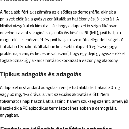
A fiatalabb férfiak számára az elsődleges demográfia, akinek a
priligyet előírják, a gyógyszer általában hatékony és jól tolerált. A
klinikai vizsgálatok kimutatták, hogy a dapoxetin szignifikánsan
növelheti az intravaginális ejakulációs késés időt (Ielt), javíthatja a
magömlés ellenőrzését és javíthatja a szexuális elégedettséget. A
fiatalabb férfiaknak általában kevesebb alapvető egészségügyi
problémája van, és kevésbé valószínű, hogy egyidejű gyógyszerekkel
foglalkoznak, így a káros hatások kockázata viszonylag alacsony.
Tipikus adagolás és adagolás
A dapoxetin standard adagolási rendje fiatalabb férfiaknál 30 mg
vagy 60 mg, 1-3 órával a várt szexuális aktivitás előtt. Nem
folyamatos napi használatra szánt, hanem szükség szerint, amely jól
illeszkedik a PE epizodikus természetéhez ebben a demográfiai
anyagban.