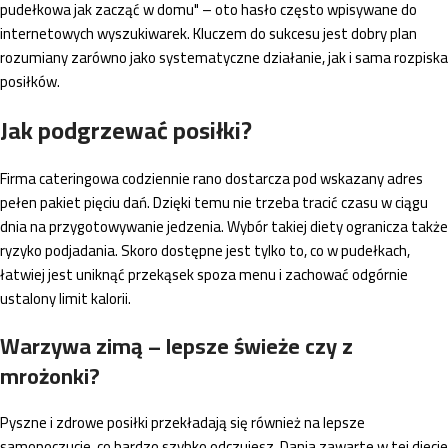
pudełkowa jak zacząć w domu" – oto hasło często wpisywane do
internetowych wyszukiwarek. Kluczem do sukcesu jest dobry plan
rozumiany zarówno jako systematyczne działanie, jak i sama rozpiska
posiłków.
Jak podgrzewać posiłki?
Firma cateringowa codziennie rano dostarcza pod wskazany adres
pełen pakiet pięciu dań. Dzięki temu nie trzeba tracić czasu w ciągu
dnia na przygotowywanie jedzenia. Wybór takiej diety ogranicza także
ryzyko podjadania. Skoro dostępne jest tylko to, co w pudełkach,
łatwiej jest uniknąć przekąsek spoza menu i zachować odgórnie
ustalony limit kalorii.
Warzywa zimą – lepsze świeże czy z
mrożonki?
Pyszne i zdrowe posiłki przekładają się również na lepsze
samopoczucie, co bardzo szybko odczujesz. Dania zawarte w tej diecie