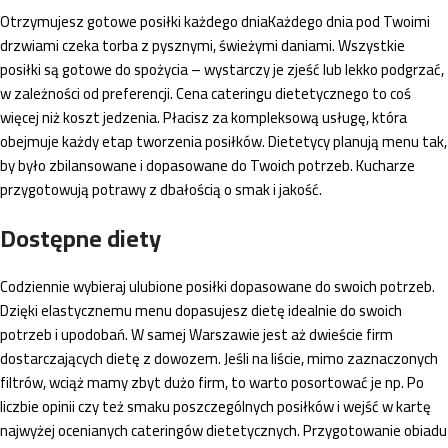
Otrzymujesz gotowe posiłki każdego dniaKażdego dnia pod Twoimi
drzwiami czeka torba z pysznymi, świeżymi daniami. Wszystkie
posiłki są gotowe do spożycia – wystarczy je zjeść lub lekko podgrzać,
w zależności od preferencji. Cena cateringu dietetycznego to coś
więcej niż koszt jedzenia. Płacisz za kompleksową usługę, która
obejmuje każdy etap tworzenia posiłków. Dietetycy planują menu tak,
by było zbilansowane i dopasowane do Twoich potrzeb. Kucharze
przygotowują potrawy z dbałością o smak i jakość.
Dostępne diety
Codziennie wybieraj ulubione posiłki dopasowane do swoich potrzeb.
Dzięki elastycznemu menu dopasujesz dietę idealnie do swoich
potrzeb i upodobań. W samej Warszawie jest aż dwieście firm
dostarczających dietę z dowozem. Jeśli na liście, mimo zaznaczonych
filtrów, wciąż mamy zbyt dużo firm, to warto posortować je np. Po
liczbie opinii czy też smaku poszczególnych posiłków i wejść w kartę
najwyżej ocenianych cateringów dietetycznych. Przygotowanie obiadu