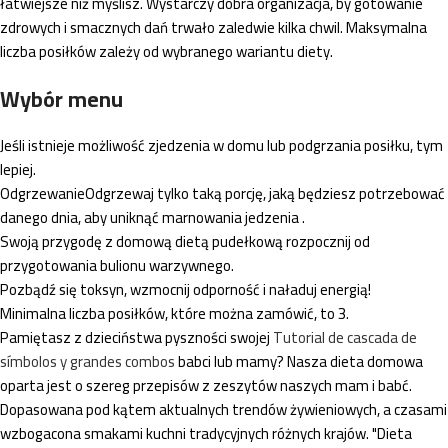
łatwiejsze niż myślisz. Wystarczy dobra organizacja, by gotowanie
zdrowych i smacznych dań trwało zaledwie kilka chwil. Maksymalna
liczba posiłków zależy od wybranego wariantu diety.
Wybór menu
Jeśli istnieje możliwość zjedzenia w domu lub podgrzania posiłku, tym
lepiej.
OdgrzewanieOdgrzewaj tylko taką porcję, jaką będziesz potrzebować
danego dnia, aby uniknąć marnowania jedzenia .
Swoją przygodę z domową dietą pudełkową rozpocznij od
przygotowania bulionu warzywnego.
Pozbądź się toksyn, wzmocnij odporność i naładuj energią!
Minimalna liczba posiłków, które można zamówić, to 3.
Pamiętasz z dzieciństwa pyszności swojej
Tutorial de cascada de
símbolos y grandes combos
babci lub mamy? Nasza dieta domowa
oparta jest o szereg przepisów z zeszytów naszych mam i babć.
Dopasowana pod kątem aktualnych trendów żywieniowych, a czasami
wzbogacona smakami kuchni tradycyjnych różnych krajów. "Dieta