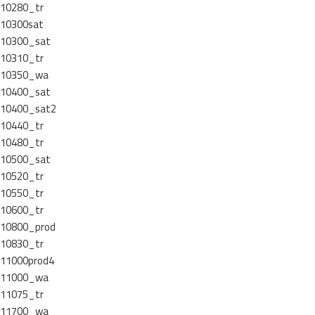
10280_tr
10300sat
10300_sat
10310_tr
10350_wa
10400_sat
10400_sat2
10440_tr
10480_tr
10500_sat
10520_tr
10550_tr
10600_tr
10800_prod
10830_tr
11000prod4
11000_wa
11075_tr
11700_wa