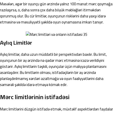
Məsələn, əgər bir oyunçu gün ərzində yalnız 100 manat mərc qoymağa
razılaşırsa, o, daha sonra çox daha böyük məbləğləri itirməkdən
qorunmuş olur. Bu cür limitlər, oyunçunun risklərini daha yaxşı idarə
etməsinə və məsuliyyətli şəkildə oyun oynamasına imkan tanıyır.
Aylıq Limitlər
Aylıq limitlər, daha uzun müddətli bir perspektivdən baxılır. Bu limit,
oyunçunun bir ay ərzində nə qədər mərc etməsinə icazə verildiyini
göstərir. Aylıq limitlərin təşkili, oyunçular üçün maliyyə planlamasını
asanlaşdırır. Bu limitlərin olması, istifadəçilərin bir ay ərzində
planlaşdırılmamış xərcləri azaltmağa və oyun fəaliyyətlərini daha
səmərəli şəkildə idarə etməyə kömək edir.
Mərc limitlərinin istifadəsi
Mərc limitlərini düzgün istifadə etmək, müxtəlif aspektlərdən faydalar