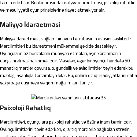
təmin edə bilər. Bunlar arasında maliyyə idarəetməsi, psixoloji rahatlıq
və məsuliyyətli oyun prinsiplərinə riayət etmək yer alır.
Maliyyə İdarəetməsi
Maliyyə idarəetməsi, sağlam bir oyun təcrübəsinin əsasını təşkil edir.
Mərc limitləri bu idarəetməni mükəmməl şəkildə dəstəkləyir.
Oyunçuların öz büdcələrini müəyyən etmələri, aşırı xərcləmənin
qarşısını almasına kömək edir. Məsələn, əgər bir oyunçu hər dəfə 50
manatlıq mərclər qoyursa, o, gündəlik və aylıq limitlər təyin edərək bu
məbləği asanlıqla tənzimləyə bilər. Bu, onlara öz iqtisadiyyatlarını daha
yaxşı başa düşməyə və qorumağa imkan tanıyır.
Psixoloji Rahatlıq
Mərc limitləri, oyunçulara psixoloji rahatlıq və özünə inam təmin edir.
Oyunçu limitlərini təyin edərkən, o, artıq mərclərlə bağlı olan stresini
azaltmış olur. Oyun sahəsində zaman-zaman rast gəlinən çətinliklər