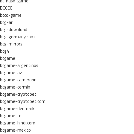
bc-hash-game
BCCCC
bcco-game
bcg-ar
bcg-download
bcg-germany.com
bcg-mirrors
bcg4
bcgame
bcgame-argentinos
bcgame-az
bcgame-cameroon
bcgame-cermin
bcgame-cryptobet
bcgame-cryptobet.com
bcgame-denmark
bcgame-fr
bcgame-hindi.com
bcgame-mexico