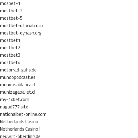
mosbet-1
mostbet-2
mostbet-5
mostbet-official.co.in
mostbet-oynash.org
mostbet1
mostbet2
mostbet3
mostbet4
motorrad-guhs.de
mundopodcast.es
municasablanca.cl
munizagaballet.cl
my-1xbet.com
nagad777.site
nationalbet-online.com
Netherlands Casino
Netherlands Casino1
neuwirt-oberding.de