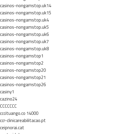
casinos-nongamstop.uk14
casinos-nongamstop.uk15
casinos-nongamstop.uk4
casinos-nongamstop.uk5
casinos-nongamstop.uk6
casinos-nongamstop.uk7
casinos-nongamstop.uk8
casinos-nongamstop1
casinos-nongamstop2
casinos-nongamstop20
casinos-nongamstop21
casinos-nongamstop26
casiny1
cazino24
CCCCCCC
cccituango.co 14000
ccr-clinicareabilitacao.pt
ceipnorai.cat