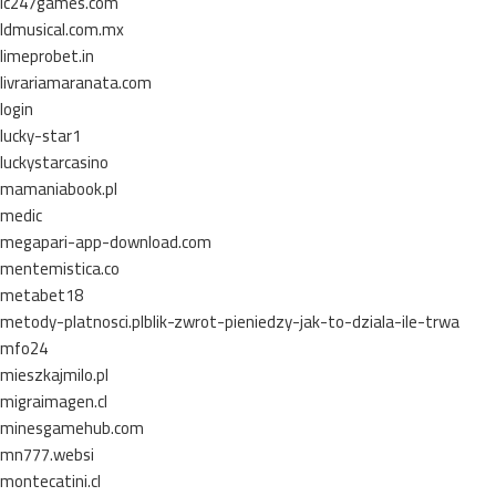
lc247games.com
ldmusical.com.mx
limeprobet.in
livrariamaranata.com
login
lucky-star1
luckystarcasino
mamaniabook.pl
medic
megapari-app-download.com
mentemistica.co
metabet18
metody-platnosci.plblik-zwrot-pieniedzy-jak-to-dziala-ile-trwa
mfo24
mieszkajmilo.pl
migraimagen.cl
minesgamehub.com
mn777.websi
montecatini.cl