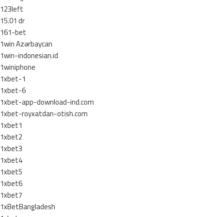
123left
15.01 dr
161-bet
1win Azərbaycan
1win-indonesian.id
1winiphone
1xbet-1
1xbet-6
1xbet-app-download-ind.com
1xbet-royxatdan-otish.com
1xbet1
1xbet2
1xbet3
1xbet4
1xbet5
1xbet6
1xbet7
1xBetBangladesh