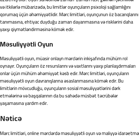
və itkilərlə mübarizədə, bu limitlər oyunçuların psixoloji sağlamlığını
qorumaq üçün əhəmiyyətlidir. Mərc limitləri, oyunçunun öz bacarıqlarını
tanımasına, ehtiyac duyduğu zaman dayanmasına və risklərini daha
yaxşı qiymətləndirməsinə kömək edir.
Məsuliyyətli Oyun
Məsuliyyətli oyun, müasir onlayn mərclərin inkişafında mühüm rol
oynayır. Oyunçuların öz resurslarını və vaxtlarını yaxşı planlaşdırmaları
onlar üçün mühüm əhəmiyyət kəsb edir. Mərc limitləri, oyunçuların
məsuliyyətli oyun davranışlarına əsaslanmasına kömək edir. Bu
limitlərin mövcudluğu, oyunçuların sosial məsuliyyətlərini dərk
etmələrinə və başqalarının da bu sahədə müsbət təcrübələr
yaşamasına yardım edir.
Nəticə
Mərc limitləri, online mərclərdə məsuliyyətli oyun və maliyyə idarəetmə