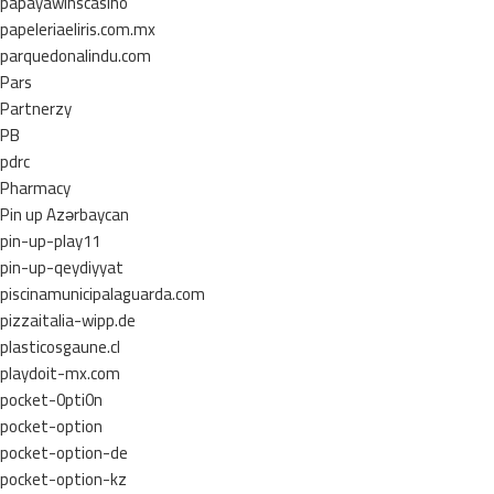
papayawinscasino
papeleriaeliris.com.mx
parquedonalindu.com
Pars
Partnerzy
PB
pdrc
Pharmacy
Pin up Azərbaycan
pin-up-play11
pin-up-qeydiyyat
piscinamunicipalaguarda.com
pizzaitalia-wipp.de
plasticosgaune.cl
playdoit-mx.com
pocket-0pti0n
pocket-option
pocket-option-de
pocket-option-kz