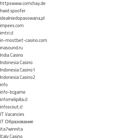
httpswww.comchay.de
hwid spoofer
idealniedopasowana.pl
impees.com
imtri.cl
in-mostbet-casino.com
inasound.ru
India Casino
Indonesia Casino
Indonesia Casino1
Indonesia Casino2
info
info-bcgame
infomelipilla.cl
infoscout.cl
IT Vacancies
IT Образование
ita7winnita
Italy Casino