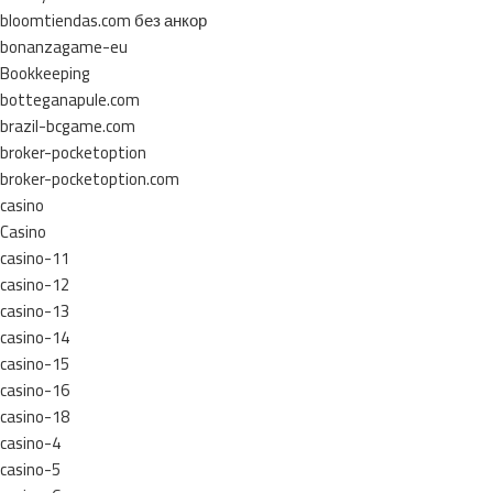
bloomtiendas.com без анкор
bonanzagame-eu
Bookkeeping
botteganapule.com
brazil-bcgame.com
broker-pocketoption
broker-pocketoption.com
casino
Casino
casino-11
casino-12
casino-13
casino-14
casino-15
casino-16
casino-18
casino-4
casino-5