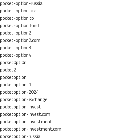
pocket-option-russia
pocket-option-uz
pocket-option.co
pocket-option.fund
pocket-option2
pocket-option2.com
pocket-option3
pocket-option4
pocket0pti0n
pocket2
pocketoption
pocketoption-1
pocketoption-2024
pocketoption-exchange
pocketoption-invest
pocketoption-invest.com
pocketoption-investment
pocketoption-investment.com
pocketoption-russia