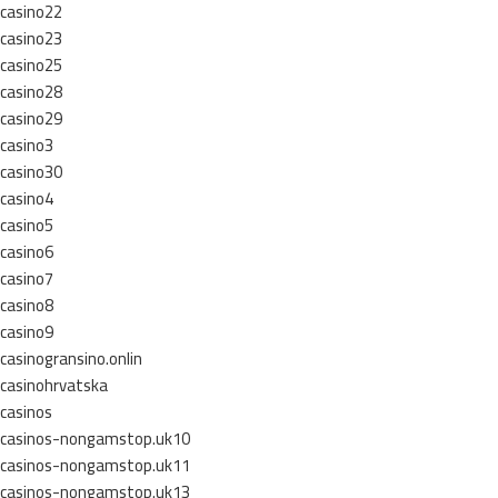
casino22
casino23
casino25
casino28
casino29
casino3
casino30
casino4
casino5
casino6
casino7
casino8
casino9
casinogransino.onlin
casinohrvatska
casinos
casinos-nongamstop.uk10
casinos-nongamstop.uk11
casinos-nongamstop.uk13