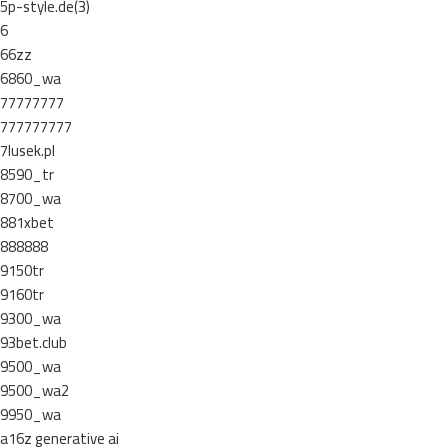
5p-style.de(3)
6
66zz
6860_wa
77777777
777777777
7lusek.pl
8590_tr
8700_wa
881xbet
888888
9150tr
9160tr
9300_wa
93bet.club
9500_wa
9500_wa2
9950_wa
a16z generative ai