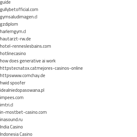
guide
gullybetofficial.com
gymsaludimagen.cl
gzdiplom
harlemgym.cl
hautarzt-rw.de
hotel-renneslesbains.com
hotlinecasino
how does generative ai work
httpstecnatox.catmejores-casinos-online
httpswww.comchay.de
hwid spoofer
idealniedopasowana.pl
impees.com
imtri.cl
in-mostbet-casino.com
inasound.ru
India Casino
Indonesia Casino