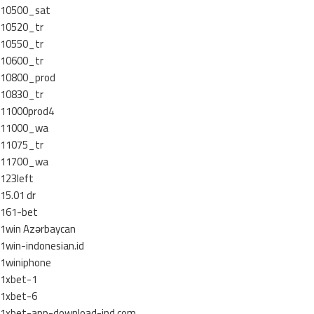
10500_sat
10520_tr
10550_tr
10600_tr
10800_prod
10830_tr
11000prod4
11000_wa
11075_tr
11700_wa
123left
15.01 dr
161-bet
1win Azərbaycan
1win-indonesian.id
1winiphone
1xbet-1
1xbet-6
1xbet-app-download-ind.com