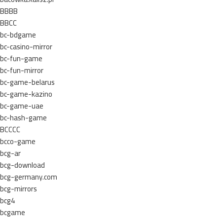
BBBB
BBCC
bc-bdgame
bc-casino-mirror
bc-fun-game
bc-fun-mirror
bc-game-belarus
bc-game-kazino
bc-game-uae
bc-hash-game
BCCCC
bcco-game
bcg-ar
bcg-download
bcg-germany.com
bcg-mirrors
bcg4
bcgame