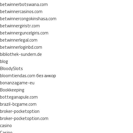
betwinnerbotswana.com
betwinnercasinos.com
betwinnercongokinshasa.com
betwinnergiristr.com
betwinnerguncelgiris.com
betwinnerlegal.com
betwinnerloginbd.com
bibliothek-sundern.de
blog
BloodySlots
bloomtiendas.com без анкор
bonanzagame-eu
Bookkeeping
botteganapule.com
brazil-bcgame.com
broker-pocketoption
broker-pocketoption.com
casino
Casino