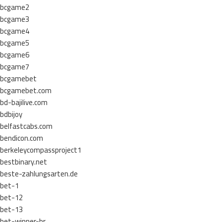
bcgame2
bcgame3
bcgame4
bcgame5
bcgame6
bcgame7
bcgamebet
bcgamebet.com
bd-bajilive.com
bdbijoy
belfastcabs.com
bendicon.com
berkeleycompassproject1
bestbinary.net
beste-zahlungsarten.de
bet-1
bet-12
bet-13
bet-winner-br