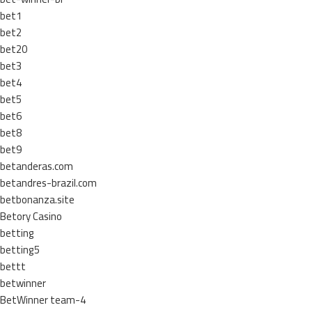
bet1
bet2
bet20
bet3
bet4
bet5
bet6
bet8
bet9
betanderas.com
betandres-brazil.com
betbonanza.site
Betory Casino
betting
betting5
bettt
betwinner
BetWinner team-4