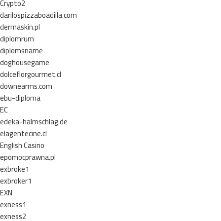
Crypto2
darilospizzaboadilla.com
dermaskin.pl
diplomrum
diplomsname
doghousegame
dolceflorgourmet.cl
downearms.com
ebu-diploma
EC
edeka-halmschlag.de
elagentecine.cl
English Casino
epomocprawna.pl
exbroke1
exbroker1
EXN
exness1
exness2