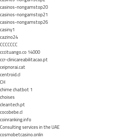
casinos-nongamstop20
casinos-nongamstop21
casinos-nongamstop26
casiny1
cazino24
CCCCCCC
cccituango.co 14000
ccr-clinicareabilitacao.pt
ceipnorai.cat
centroid.cl
CH
chime chatbot 1
choises
cleantech.pt
cocobebe.cl
coinranking.info
Consulting services in the UAE
cosmobetcasino.onlin