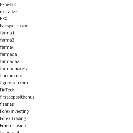
Exness3
extrade2
EXX
Fairspin-casino
farma1
farma3
farma4
farmacia
farmacia2
farmaciadireta
fiaccho.com
figuresina.com
FinTech
firstdepositbonus
fiser.es
Forex Investing
Forex Trading
France Casino
freenas.pl