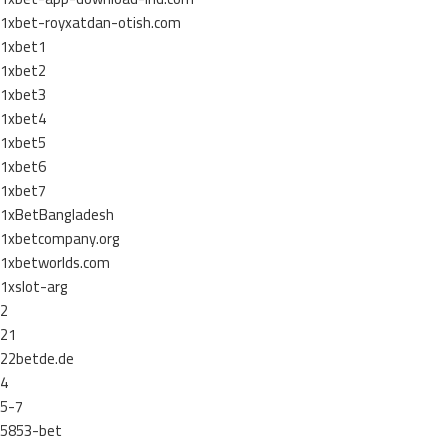
1xbet-royxatdan-otish.com
1xbet1
1xbet2
1xbet3
1xbet4
1xbet5
1xbet6
1xbet7
1xBetBangladesh
1xbetcompany.org
1xbetworlds.com
1xslot-arg
2
21
22betde.de
4
5-7
5853-bet