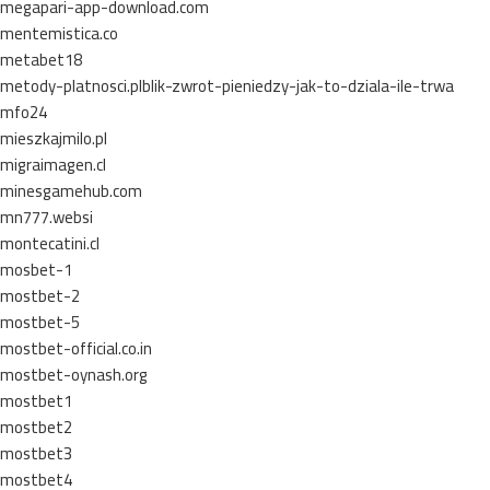
megapari-app-download.com
mentemistica.co
metabet18
metody-platnosci.plblik-zwrot-pieniedzy-jak-to-dziala-ile-trwa
mfo24
mieszkajmilo.pl
migraimagen.cl
minesgamehub.com
mn777.websi
montecatini.cl
mosbet-1
mostbet-2
mostbet-5
mostbet-official.co.in
mostbet-oynash.org
mostbet1
mostbet2
mostbet3
mostbet4