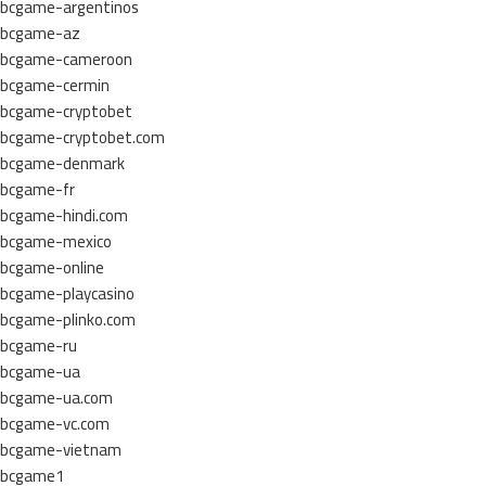
bcgame-argentinos
bcgame-az
bcgame-cameroon
bcgame-cermin
bcgame-cryptobet
bcgame-cryptobet.com
bcgame-denmark
bcgame-fr
bcgame-hindi.com
bcgame-mexico
bcgame-online
bcgame-playcasino
bcgame-plinko.com
bcgame-ru
bcgame-ua
bcgame-ua.com
bcgame-vc.com
bcgame-vietnam
bcgame1