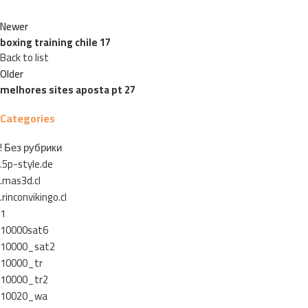
Newer
boxing training chile 17
Back to list
Older
melhores sites aposta pt 27
Categories
! Без рубрики
.5p-style.de
.mas3d.cl
.rinconvikingo.cl
1
10000sat6
10000_sat2
10000_tr
10000_tr2
10020_wa