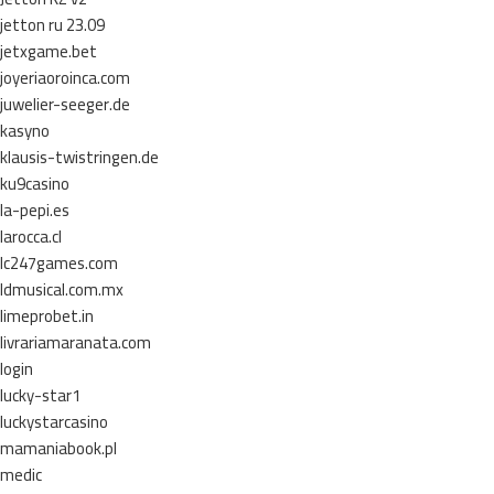
jetton ru 23.09
jetxgame.bet
joyeriaoroinca.com
juwelier-seeger.de
kasyno
klausis-twistringen.de
ku9casino
la-pepi.es
larocca.cl
lc247games.com
ldmusical.com.mx
limeprobet.in
livrariamaranata.com
login
lucky-star1
luckystarcasino
mamaniabook.pl
medic