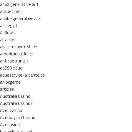
a16z generative ai 1
adkbet.net
adobe generative ai 3
aeiseg.pt
AI News
alfa-bet
als-elmshorn-sh.de
americanoutlet.pl
anticaetruria.it
aq999.cloud
aquaservice-alicante.es
ar-bcgame
articles
Australia Casino
Australia Casino2
Azer Casino
Azerbaycan Casino
Azr Casino
bacowka.kalisz.pl