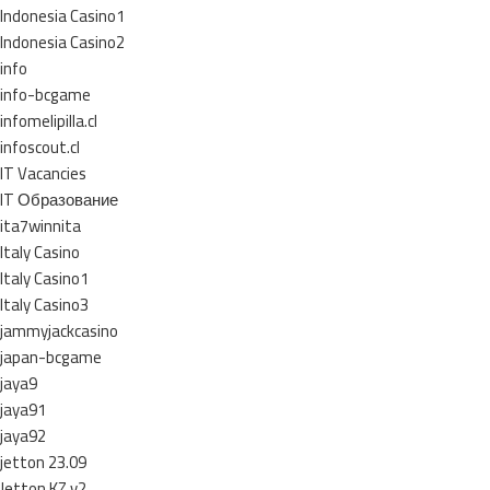
Indonesia Casino1
Indonesia Casino2
info
info-bcgame
infomelipilla.cl
infoscout.cl
IT Vacancies
IT Образование
ita7winnita
Italy Casino
Italy Casino1
Italy Casino3
jammyjackcasino
japan-bcgame
jaya9
jaya91
jaya92
jetton 23.09
Jetton KZ v2