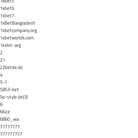
1xbet5
1xbet6
1xbet7
1xBetBangladesh
1xbetcompany.org
1xbetworlds.com
1xslot-arg
2
21
22betde.de
4
5-7
5853-bet
5p-style.de(3)
6
66zz
6860_wa
77777777
777777777