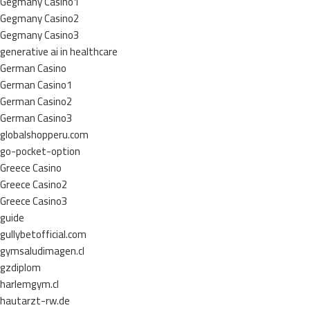
Gegmany Casino1
Gegmany Casino2
Gegmany Casino3
generative ai in healthcare
German Casino
German Casino1
German Casino2
German Casino3
globalshopperu.com
go-pocket-option
Greece Casino
Greece Casino2
Greece Casino3
guide
gullybetofficial.com
gymsaludimagen.cl
gzdiplom
harlemgym.cl
hautarzt-rw.de