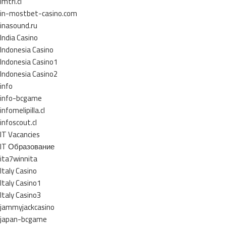
imtri.cl
in-mostbet-casino.com
inasound.ru
India Casino
Indonesia Casino
Indonesia Casino1
Indonesia Casino2
info
info-bcgame
infomelipilla.cl
infoscout.cl
IT Vacancies
IT Образование
ita7winnita
Italy Casino
Italy Casino1
Italy Casino3
jammyjackcasino
japan-bcgame