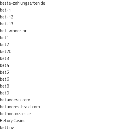
beste-zahlungsarten.de
bet-1
bet-12
bet-13
bet-winner-br
bet1
bet2
bet20
bet3
bet4
bet5
bet6
bet8
bet9
betanderas.com
betandres-brazil.com
betbonanza.site
Betory Casino
betting