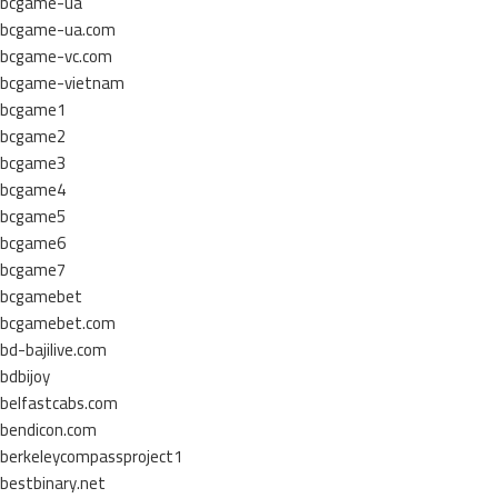
bcgame-ua
bcgame-ua.com
bcgame-vc.com
bcgame-vietnam
bcgame1
bcgame2
bcgame3
bcgame4
bcgame5
bcgame6
bcgame7
bcgamebet
bcgamebet.com
bd-bajilive.com
bdbijoy
belfastcabs.com
bendicon.com
berkeleycompassproject1
bestbinary.net