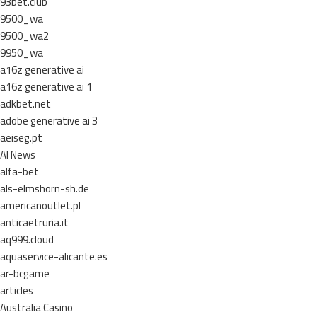
93bet.club
9500_wa
9500_wa2
9950_wa
a16z generative ai
a16z generative ai 1
adkbet.net
adobe generative ai 3
aeiseg.pt
AI News
alfa-bet
als-elmshorn-sh.de
americanoutlet.pl
anticaetruria.it
aq999.cloud
aquaservice-alicante.es
ar-bcgame
articles
Australia Casino