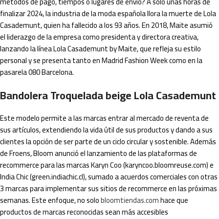
métodos de pago, tiempos o lugares de envío? A solo unas horas de
finalizar 2024, la industria de la moda española llora la muerte de Lola
Casademunt, quien ha fallecido a los 93 años. En 2018, Maite asumió
el liderazgo de la empresa como presidenta y directora creativa,
lanzando la línea Lola Casademunt by Maite, que refleja su estilo
personal y se presenta tanto en Madrid Fashion Week como en la
pasarela 080 Barcelona.
Bandolera Troquelada beige Lola Casademunt
Este modelo permite a las marcas entrar al mercado de reventa de
sus artículos, extendiendo la vida útil de sus productos y dando a sus
clientes la opción de ser parte de un ciclo circular y sostenible. Además
de Froens, Bloom anunció el lanzamiento de las plataformas de
recommerce para las marcas Karyn Coo (karyncoo.bloomreuse.com) e
India Chic (green.indiachic.cl), sumado a acuerdos comerciales con otras
3 marcas para implementar sus sitios de recommerce en las próximas
semanas. Este enfoque, no solo
bloomtiendas.com
hace que
productos de marcas reconocidas sean más accesibles