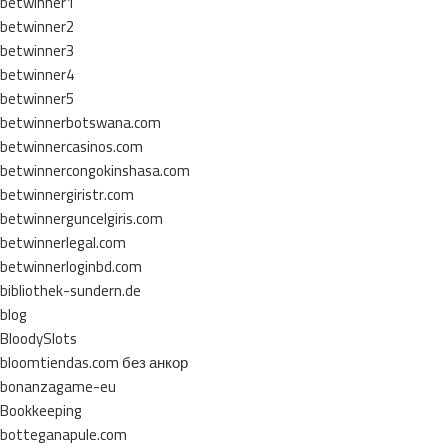
betwinner1
betwinner2
betwinner3
betwinner4
betwinner5
betwinnerbotswana.com
betwinnercasinos.com
betwinnercongokinshasa.com
betwinnergiristr.com
betwinnerguncelgiris.com
betwinnerlegal.com
betwinnerloginbd.com
bibliothek-sundern.de
blog
BloodySlots
bloomtiendas.com без анкор
bonanzagame-eu
Bookkeeping
botteganapule.com