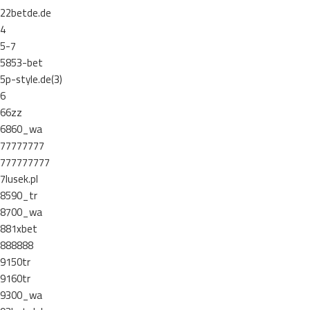
22betde.de
4
5-7
5853-bet
5p-style.de(3)
6
66zz
6860_wa
77777777
777777777
7lusek.pl
8590_tr
8700_wa
881xbet
888888
9150tr
9160tr
9300_wa