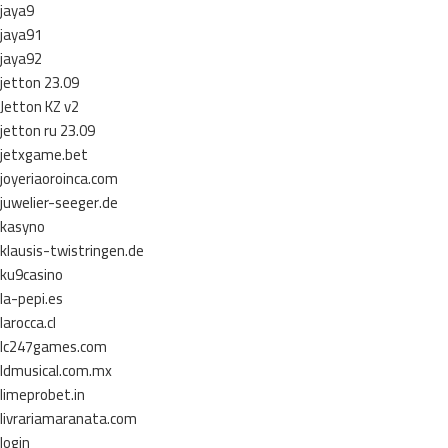
jaya9
jaya91
jaya92
jetton 23.09
Jetton KZ v2
jetton ru 23.09
jetxgame.bet
joyeriaoroinca.com
juwelier-seeger.de
kasyno
klausis-twistringen.de
ku9casino
la-pepi.es
larocca.cl
lc247games.com
ldmusical.com.mx
limeprobet.in
livrariamaranata.com
login