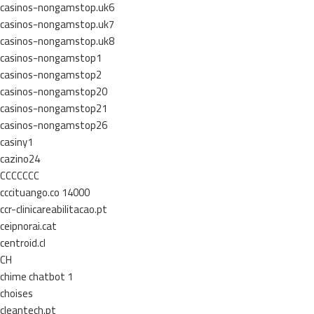
casinos-nongamstop.uk6
casinos-nongamstop.uk7
casinos-nongamstop.uk8
casinos-nongamstop1
casinos-nongamstop2
casinos-nongamstop20
casinos-nongamstop21
casinos-nongamstop26
casiny1
cazino24
CCCCCCC
cccituango.co 14000
ccr-clinicareabilitacao.pt
ceipnorai.cat
centroid.cl
CH
chime chatbot 1
choises
cleantech.pt