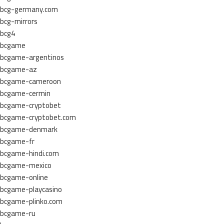
bcg-germany.com
bcg-mirrors
bcg4
bcgame
bcgame-argentinos
bcgame-az
bcgame-cameroon
bcgame-cermin
bcgame-cryptobet
bcgame-cryptobet.com
bcgame-denmark
bcgame-fr
bcgame-hindi.com
bcgame-mexico
bcgame-online
bcgame-playcasino
bcgame-plinko.com
bcgame-ru