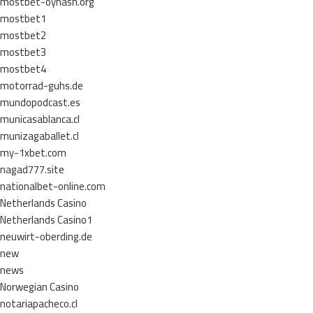
mostbet-oynash.org
mostbet1
mostbet2
mostbet3
mostbet4
motorrad-guhs.de
mundopodcast.es
municasablanca.cl
munizagaballet.cl
my-1xbet.com
nagad777.site
nationalbet-online.com
Netherlands Casino
Netherlands Casino1
neuwirt-oberding.de
new
news
Norwegian Casino
notariapacheco.cl