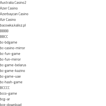
Australia Casino2
Azer Casino
Azerbaycan Casino
Azr Casino
bacowka.kalisz.pl
BBBB
BBCC
bc-bdgame
bc-casino-mirror
bc-fun-game
bc-fun-mirror
bc-game-belarus
bc-game-kazino
bc-game-uae
bc-hash-game
BCCCC
bcco-game
bcg-ar
bcg-download