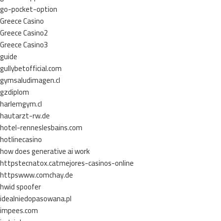
go-pocket-option
Greece Casino
Greece Casino2
Greece Casino3
guide
gullybetofficial.com
gymsaludimagen.cl
gzdiplom
harlemgym.cl
hautarzt-rw.de
hotel-renneslesbains.com
hotlinecasino
how does generative ai work
httpstecnatox.catmejores-casinos-online
httpswww.comchay.de
hwid spoofer
idealniedopasowana.pl
impees.com