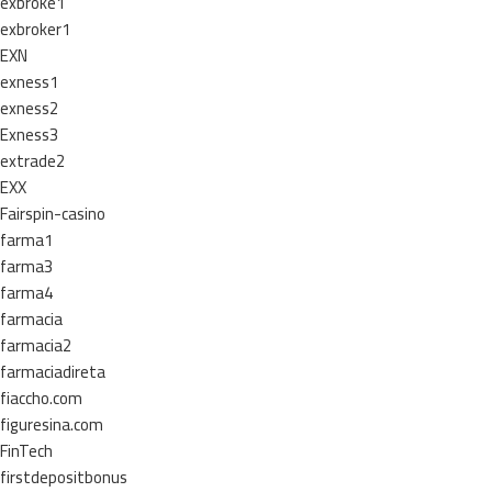
exbroke1
exbroker1
EXN
exness1
exness2
Exness3
extrade2
EXX
Fairspin-casino
farma1
farma3
farma4
farmacia
farmacia2
farmaciadireta
fiaccho.com
figuresina.com
FinTech
firstdepositbonus