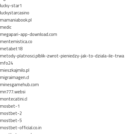
lucky-star1
luckystarcasino
mamaniabook.pl
medic
megapari-app-download.com
mentemistica.co
metabet18
metody-platnosci.plblik-zwrot-pieniedzy-jak-to-dziala-ile-trwa
mfo24
mieszkajmilo.pl
migraimagen.cl
minesgamehub.com
mn777.websi
montecatini.cl
mosbet-1
mostbet-2
mostbet-5
mostbet-official.co.in