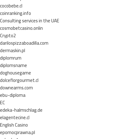
cocobebe.cl
coinranking.info
Consulting services in the UAE
cosmobetcasino.onlin
Crypto2
darilospizzaboadilla.com
dermaskin.pl
diplomrum
diplomsname
doghousegame
dolceflorgourmet.cl
downearms.com
ebu-diploma
EC
edeka-halmschlag.de
elagentecine.cl
English Casino
epomocprawna.pl