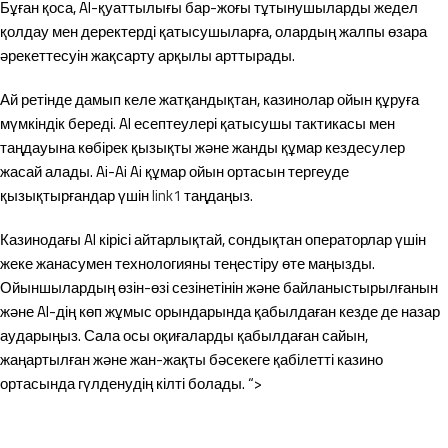
Бұған қоса, AI-қуаттылығы бар-жоғы тұтынушыларды жедел
қолдау мен деректерді қатысушыларға, олардың жалпы өзара
әрекеттесуін жақсарту арқылы арттырады.
Ай ретінде дамып келе жатқандықтан, казинолар ойын құруға
мүмкіндік береді. AI есептеулері қатысушы тактикасы мен
таңдауына көбірек қызықты және жанды құмар кездесулер
жасай алады. Ai-Ai Ai құмар ойын ортасын тергеуде
қызықтырғандар үшін
link1
таңдаңыз.
Казинодағы AI кірісі айтарлықтай, сондықтан операторлар үшін
жеке жанасумен технологияны теңестіру өте маңызды.
Ойыншылардың өзін-өзі сезінетінін және байланыстырылғанын
және AI-дің көп жұмыс орындарында қабылдаған кезде де назар
аударыңыз. Сала осы оқиғаларды қабылдаған сайын,
жаңартылған және жан-жақты бәсекеге қабілетті казино
ортасында гүлденудің кілті болады.
“>