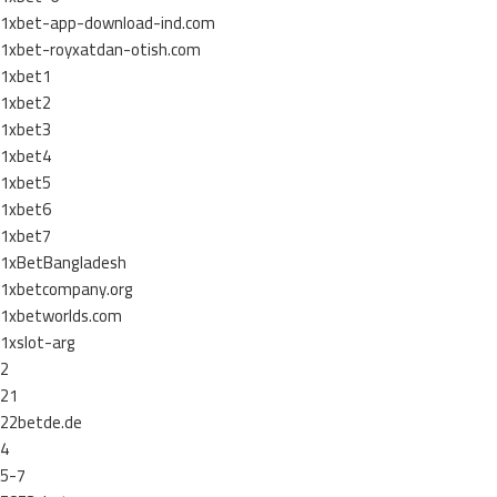
1xbet-app-download-ind.com
1xbet-royxatdan-otish.com
1xbet1
1xbet2
1xbet3
1xbet4
1xbet5
1xbet6
1xbet7
1xBetBangladesh
1xbetcompany.org
1xbetworlds.com
1xslot-arg
2
21
22betde.de
4
5-7