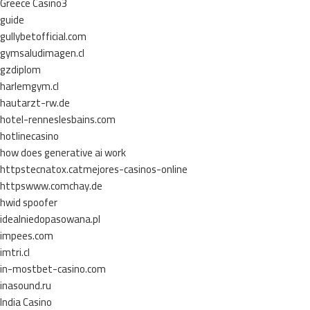
Greece Casino3
guide
gullybetofficial.com
gymsaludimagen.cl
gzdiplom
harlemgym.cl
hautarzt-rw.de
hotel-renneslesbains.com
hotlinecasino
how does generative ai work
httpstecnatox.catmejores-casinos-online
httpswww.comchay.de
hwid spoofer
idealniedopasowana.pl
impees.com
imtri.cl
in-mostbet-casino.com
inasound.ru
India Casino