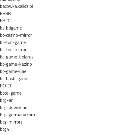
bacowka.kalisz.pl
BBBB
BBCC
bc-bdgame
bc-casino-mirror
bc-fun-game
bc-fun-mirror
bc-game-belarus
bc-game-kazino
bc-game-uae
bc-hash-game
BCCCC
bcco-game
bcg-ar
bcg-download
bcg-germany.com
bcg-mirrors
bcg4