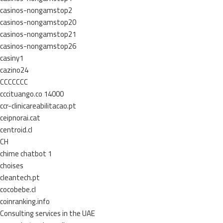
casinos-nongamstop2
casinos-nongamstop20
casinos-nongamstop21
casinos-nongamstop26
casiny1
cazino24
CCCCCCC
cccituango.co 14000
ccr-clinicareabilitacao.pt
ceipnorai.cat
centroid.cl
CH
chime chatbot 1
choises
cleantech.pt
cocobebe.cl
coinranking.info
Consulting services in the UAE