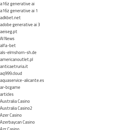
a16z generative ai
a16z generative ai 1
adkbet.net
adobe generative ai 3
aeiseg.pt
AI News
alfa-bet
als-elmshorn-sh.de
americanoutlet.pl
anticaetruria.it
aq999.cloud
aquaservice-alicante.es
ar-bcgame
articles
Australia Casino
Australia Casino2
Azer Casino
Azerbaycan Casino
Azr Casino