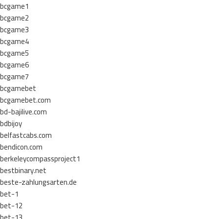
bcgame1
bcgame2
bcgame3
bcgame4
bcgame5
bcgame6
bcgame7
bcgamebet
bcgamebet.com
bd-bajilive.com
bdbijoy
belfastcabs.com
bendicon.com
berkeleycompassproject1
bestbinary.net
beste-zahlungsarten.de
bet-1
bet-12
bet-13