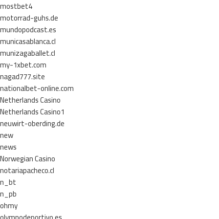
mostbet4
motorrad-guhs.de
mundopodcast.es
municasablanca.cl
munizagaballet.cl
my-1xbet.com
nagad777.site
nationalbet-online.com
Netherlands Casino
Netherlands Casino1
neuwirt-oberding.de
new
news
Norwegian Casino
notariapacheco.cl
n_bt
n_pb
ohmy
olympodeportivo.es