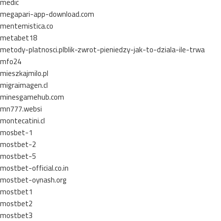
medic
megapari-app-download.com
mentemistica.co
metabet18
metody-platnosci.plblik-zwrot-pieniedzy-jak-to-dziala-ile-trwa
mfo24
mieszkajmilo.pl
migraimagen.cl
minesgamehub.com
mn777.websi
montecatini.cl
mosbet-1
mostbet-2
mostbet-5
mostbet-official.co.in
mostbet-oynash.org
mostbet1
mostbet2
mostbet3