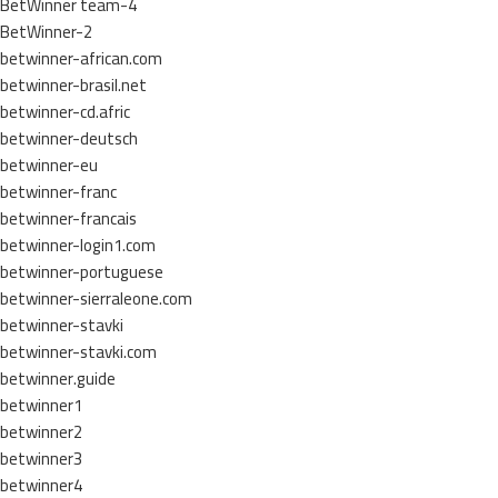
BetWinner team-4
BetWinner-2
betwinner-african.com
betwinner-brasil.net
betwinner-cd.afric
betwinner-deutsch
betwinner-eu
betwinner-franc
betwinner-francais
betwinner-login1.com
betwinner-portuguese
betwinner-sierraleone.com
betwinner-stavki
betwinner-stavki.com
betwinner.guide
betwinner1
betwinner2
betwinner3
betwinner4