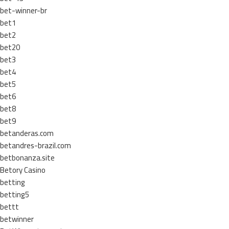
bet-winner-br
bet1
bet2
bet20
bet3
bet4
bet5
bet6
bet8
bet9
betanderas.com
betandres-brazil.com
betbonanza.site
Betory Casino
betting
betting5
bettt
betwinner