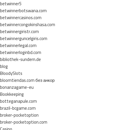
betwinner5
betwinnerbotswana.com
betwinnercasinos.com
betwinnercongokinshasa.com
betwinnergiristr.com
betwinnerguncelgiris.com
betwinnerlegal.com
betwinnerloginbd.com
bibliothek-sundern.de
blog
BloodySlots
bloomtiendas.com без анкор
bonanzagame-eu
Bookkeeping
botteganapule.com
brazil-bcgame.com
broker-pocketoption
broker-pocketoption.com
Casino