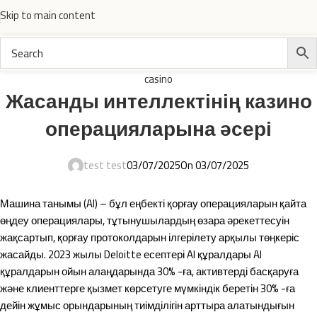
Skip to main content
casino
Жасанды интеллектінің казино
операцияларына әсері
test test
03/07/2025
On 03/07/2025
Машина танымы (AI) – бұл еңбекті қорғау операцияларын қайта
өңдеу операциялары, тұтынушылардың өзара әрекеттесуін
жақсартып, қорғау протоколдарын ілгерілету арқылы төңкеріс
жасайды. 2023 жылы Deloitte есептері AI құралдары AI
құралдарын ойын алаңдарында 30% -ға, активтерді басқаруға
және клиенттерге қызмет көрсетуге мүмкіндік беретін 30% -ға
дейін жұмыс орындарының тиімділігін арттыра алатындығын