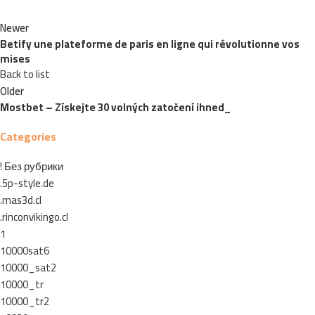
Newer
Betify une plateforme de paris en ligne qui révolutionne vos
mises
Back to list
Older
Mostbet – Získejte 30 volných zatočení ihned_
Categories
! Без рубрики
.5p-style.de
.mas3d.cl
.rinconvikingo.cl
1
10000sat6
10000_sat2
10000_tr
10000_tr2