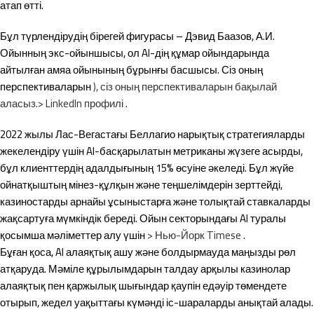
атап өтті.
Бұл түрлендірудің бірегей фигурасы – Дэвид Баазов, А.И.
Ойынның экс-ойыншысы, ол AI-дің құмар ойындарында
айтылған амяа ойынының бұрынғы басшысы. Сіз оның
перспективаларын
), сіз оның перспективаларын бақылай
аласыз.> LinkedIn профилі
.
2022 жылы Лас-Вегастағы Беллагио нарықтық стратегияларды
жекелендіру үшін AI-басқарылатын метриканы жүзеге асырды,
бұл клиенттердің адалдығының 15% өсуіне әкеледі. Бұл жүйе
ойнатқыштың мінез-құлқын және теңшелімдерін зерттейді,
казиностарды арнайы ұсыныстарға және толықтай ставкаларды
жақсартуға мүмкіндік береді. Ойын секторындағы AI туралы
қосымша мәліметтер алу үшін
> Нью-Йорк Timese
.
Бұған қоса, AI алаяқтық ашу және болдырмауда маңызды рөл
атқаруда. Мәміле құрылымдарын талдау арқылы казинолар
алаяқтық пен қаржылық шығындар қаупін едәуір төмендете
отырып, жедел уақыттағы күмәнді іс-шараларды анықтай алады.