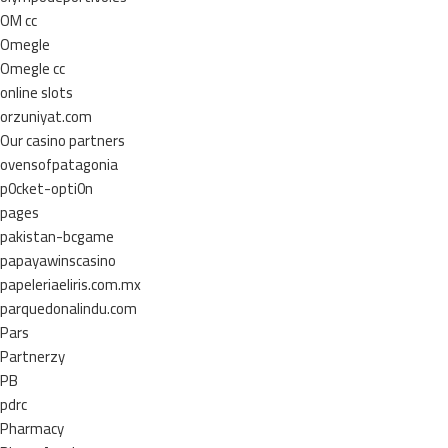
OM cc
Omegle
Omegle cc
online slots
orzuniyat.com
Our casino partners
ovensofpatagonia
p0cket-opti0n
pages
pakistan-bcgame
papayawinscasino
papeleriaeliris.com.mx
parquedonalindu.com
Pars
Partnerzy
PB
pdrc
Pharmacy