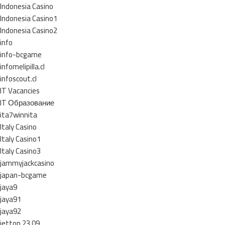
Indonesia Casino
Indonesia Casino1
Indonesia Casino2
info
info-bcgame
infomelipilla.cl
infoscout.cl
IT Vacancies
IT Образование
ita7winnita
Italy Casino
Italy Casino1
Italy Casino3
jammyjackcasino
japan-bcgame
jaya9
jaya91
jaya92
jetton 23.09