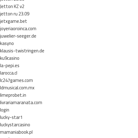
Jetton KZ v2
jetton ru 23.09
jetxgame.bet
joyeriaoroinca.com
juwelier-seeger.de
kasyno
klausis-twistringen.de
ku9casino
la-pepi.es
larocca.cl
lc247games.com
ldmusical.com.mx
limeprobet.in
livrariamaranata.com
login
lucky-star1
luckystarcasino
mamaniabook.pl