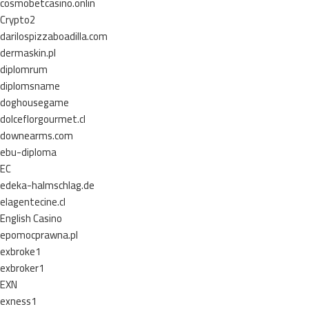
cosmobetcasino.onlin
Crypto2
darilospizzaboadilla.com
dermaskin.pl
diplomrum
diplomsname
doghousegame
dolceflorgourmet.cl
downearms.com
ebu-diploma
EC
edeka-halmschlag.de
elagentecine.cl
English Casino
epomocprawna.pl
exbroke1
exbroker1
EXN
exness1