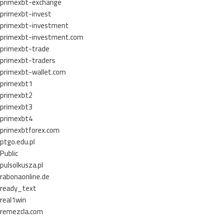
primexbt-exchange
primexbt-invest
primexbt-investment
primexbt-investment.com
primexbt-trade
primexbt-traders
primexbt-wallet.com
primexbt1
primexbt2
primexbt3
primexbt4
primexbtforex.com
ptgo.edu.pl
Public
pulsolkusza.pl
rabonaonline.de
ready_text
real1win
remezcla.com