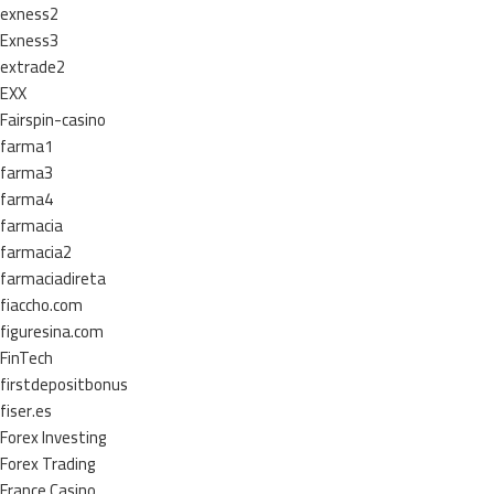
exness2
Exness3
extrade2
EXX
Fairspin-casino
farma1
farma3
farma4
farmacia
farmacia2
farmaciadireta
fiaccho.com
figuresina.com
FinTech
firstdepositbonus
fiser.es
Forex Investing
Forex Trading
France Casino