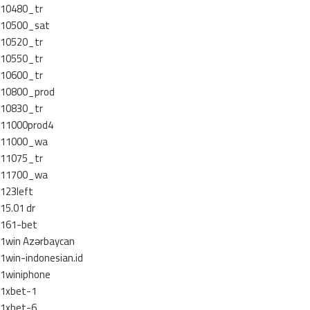
10480_tr
10500_sat
10520_tr
10550_tr
10600_tr
10800_prod
10830_tr
11000prod4
11000_wa
11075_tr
11700_wa
123left
15.01 dr
161-bet
1win Azərbaycan
1win-indonesian.id
1winiphone
1xbet-1
1xbet-6