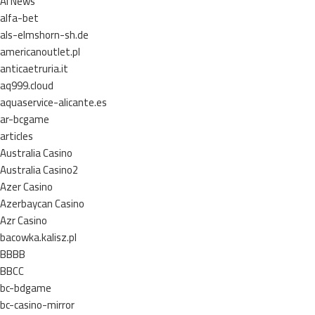
AI News
alfa-bet
als-elmshorn-sh.de
americanoutlet.pl
anticaetruria.it
aq999.cloud
aquaservice-alicante.es
ar-bcgame
articles
Australia Casino
Australia Casino2
Azer Casino
Azerbaycan Casino
Azr Casino
bacowka.kalisz.pl
BBBB
BBCC
bc-bdgame
bc-casino-mirror