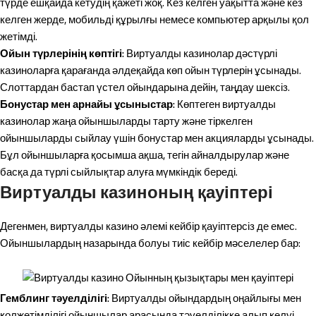
түрде ешқайда кетудің қажеті жоқ. Кез келген уақытта және кез
келген жерде, мобильді құрылғы немесе компьютер арқылы қол
жетімді.
Ойын түрлерінің көптігі:
Виртуалды казинолар дәстүрлі
казиноларға қарағанда әлдеқайда көп ойын түрлерін ұсынады.
Слоттардан бастап үстел ойындарына дейін, таңдау шексіз.
Бонустар мен арнайы ұсыныстар:
Көптеген виртуалды
казинолар жаңа ойыншыларды тарту және тіркелген
ойыншыларды сыйлау үшін бонустар мен акцияларды ұсынады.
Бұл ойыншыларға қосымша ақша, тегін айналдырулар және
басқа да түрлі сыйлықтар алуға мүмкіндік береді.
Виртуалды казиноның қауіптері
Дегенмен, виртуалды казино әлемі кейбір қауіптерсіз де емес.
Ойыншылардың назарында болуы тиіс кейбір мәселелер бар:
Гемблинг тәуелділігі:
Виртуалды ойындардың оңайлығы мен
қолжетімділігі ойыншылар арасында тәуелділікке алып келуі