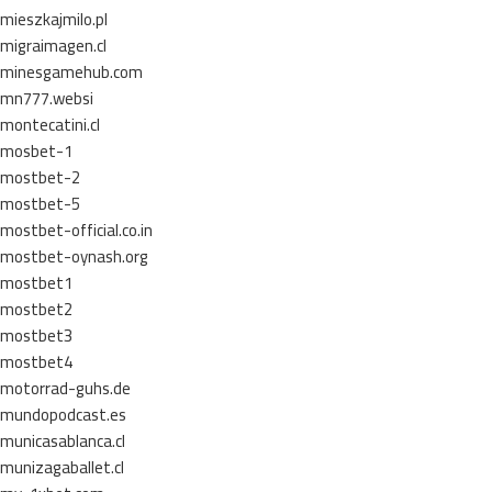
mieszkajmilo.pl
migraimagen.cl
minesgamehub.com
mn777.websi
montecatini.cl
mosbet-1
mostbet-2
mostbet-5
mostbet-official.co.in
mostbet-oynash.org
mostbet1
mostbet2
mostbet3
mostbet4
motorrad-guhs.de
mundopodcast.es
municasablanca.cl
munizagaballet.cl