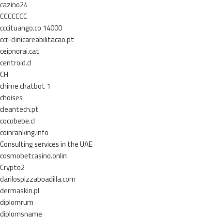
cazino24
CCCCCCC
cccituango.co 14000
ccr-clinicareabilitacao.pt
ceipnorai.cat
centroid.cl
CH
chime chatbot 1
choises
cleantech.pt
cocobebe.cl
coinranking.info
Consulting services in the UAE
cosmobetcasino.onlin
Crypto2
darilospizzaboadilla.com
dermaskin.pl
diplomrum
diplomsname