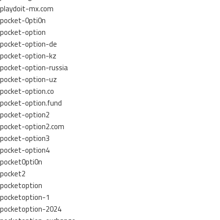
playdoit-mx.com
pocket-0pti0n
pocket-option
pocket-option-de
pocket-option-kz
pocket-option-russia
pocket-option-uz
pocket-option.co
pocket-option.fund
pocket-option2
pocket-option2.com
pocket-option3
pocket-option4
pocket0pti0n
pocket2
pocketoption
pocketoption-1
pocketoption-2024