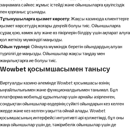
заңнамаға сәйкес жұмыс істейді және ойыншыларға қауіпсіздік
пен қорғаныс ұсынады.
Тұтынушыларға қызмет көрсету:
Жақсы казинода клиенттерге
қызмет көрсетудің жоғары деңгейі болуы тиіс. Ойыншыларға
сұрақ қою, көмек алу және өз пікірлерін білдіру үшін ақпарат алуға
қол жеткізу мүмкіндігі маңызды.
Ойын түрлері:
Ойнауға мүмкіндік беретін ойындардың алуан
түрлілігі де маңызды. Ойыншылар жақсы таңдау мен
жаңалықтарға ие болуы тиіс.
Wowbet қосымшасымен танысу
Виртуалды казино әлемінде Wowbet қосымшасы өзінің
ыңғайлылығымен және функционалдығымен танымал. Бұл
платформа мобильді құрылғылар үшін арнайы әзірленген,
сондықтан ойыншылар өздерінің сүйікті ойындарын кез келген
жерде және кез келген уақытта ойнай алады. Wowbet
қосымшасының интерфейсі интуитивті әрі қолжетімді, бұл оны
жаңа ойыншылар үшін де, тәжірибелік ойыншылар үшін де