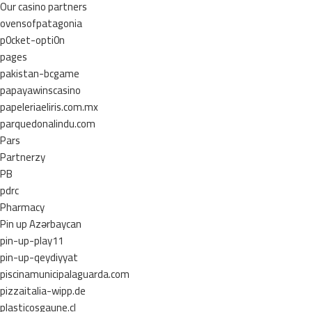
Our casino partners
ovensofpatagonia
p0cket-opti0n
pages
pakistan-bcgame
papayawinscasino
papeleriaeliris.com.mx
parquedonalindu.com
Pars
Partnerzy
PB
pdrc
Pharmacy
Pin up Azərbaycan
pin-up-play11
pin-up-qeydiyyat
piscinamunicipalaguarda.com
pizzaitalia-wipp.de
plasticosgaune.cl