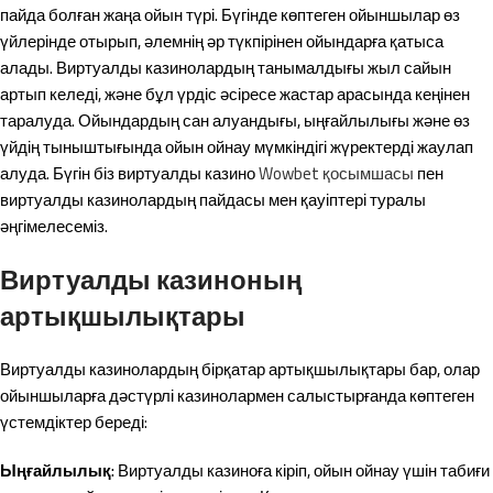
пайда болған жаңа ойын түрі. Бүгінде көптеген ойыншылар өз
үйлерінде отырып, әлемнің әр түкпірінен ойындарға қатыса
алады. Виртуалды казинолардың танымалдығы жыл сайын
артып келеді, және бұл үрдіс әсіресе жастар арасында кеңінен
таралуда. Ойындардың сан алуандығы, ыңғайлылығы және өз
үйдің тыныштығында ойын ойнау мүмкіндігі жүректерді жаулап
алуда. Бүгін біз виртуалды казино
Wowbet қосымшасы
пен
виртуалды казинолардың пайдасы мен қауіптері туралы
әңгімелесеміз.
Виртуалды казиноның
артықшылықтары
Виртуалды казинолардың бірқатар артықшылықтары бар, олар
ойыншыларға дәстүрлі казинолармен салыстырғанда көптеген
үстемдіктер береді:
Ыңғайлылық:
Виртуалды казиноға кіріп, ойын ойнау үшін табиғи