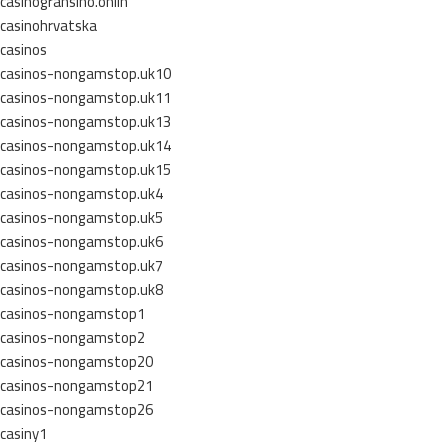
casinogransino.onlin
casinohrvatska
casinos
casinos-nongamstop.uk10
casinos-nongamstop.uk11
casinos-nongamstop.uk13
casinos-nongamstop.uk14
casinos-nongamstop.uk15
casinos-nongamstop.uk4
casinos-nongamstop.uk5
casinos-nongamstop.uk6
casinos-nongamstop.uk7
casinos-nongamstop.uk8
casinos-nongamstop1
casinos-nongamstop2
casinos-nongamstop20
casinos-nongamstop21
casinos-nongamstop26
casiny1