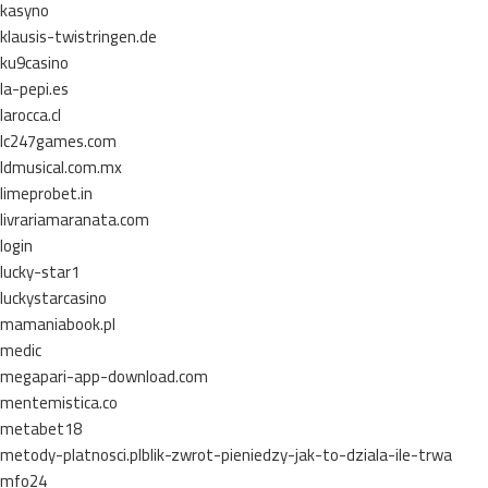
kasyno
klausis-twistringen.de
ku9casino
la-pepi.es
larocca.cl
lc247games.com
ldmusical.com.mx
limeprobet.in
livrariamaranata.com
login
lucky-star1
luckystarcasino
mamaniabook.pl
medic
megapari-app-download.com
mentemistica.co
metabet18
metody-platnosci.plblik-zwrot-pieniedzy-jak-to-dziala-ile-trwa
mfo24