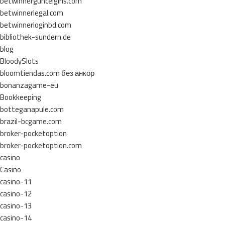
betwinnerguncelgiris.com
betwinnerlegal.com
betwinnerloginbd.com
bibliothek-sundern.de
blog
BloodySlots
bloomtiendas.com без анкор
bonanzagame-eu
Bookkeeping
botteganapule.com
brazil-bcgame.com
broker-pocketoption
broker-pocketoption.com
casino
Casino
casino-11
casino-12
casino-13
casino-14