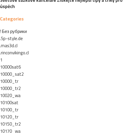
Světové sázkové kanceláře Získejte nejlepší tipy a triky pro
úspěch
Categories
! Без рубрики
.5p-style.de
.mas3d.cl
.rinconvikingo.cl
1
10000sat6
10000_sat2
10000_tr
10000_tr2
10020_wa
10100sat
10100_tr
10120_tr
10150_tr2
10170_wa