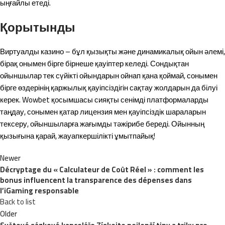
ыңғайлы етеді.
Қорытынды
Виртуалды казино – бұл қызықты және динамикалық ойын әлемі,
бірақ онымен бірге бірнеше қауіптер келеді. Сондықтан
ойыншылар тек сүйікті ойындарын ойнап қана қоймай, сонымен
бірге өздерінің қаржылық қауіпсіздігін сақтау жолдарын да білуі
керек. Wowbet қосымшасы сияқты сенімді платформаларды
таңдау, сонымен қатар лицензия мен қауіпсіздік шараларын
тексеру, ойыншыларға жағымды тәжірибе береді. Ойынның
қызығына қарай, жауапкершілікті ұмытпайық!
Newer
Décryptage du « Calculateur de Coût Réel » : comment les
bonus influencent la transparence des dépenses dans
l’iGaming responsable
Back to list
Older