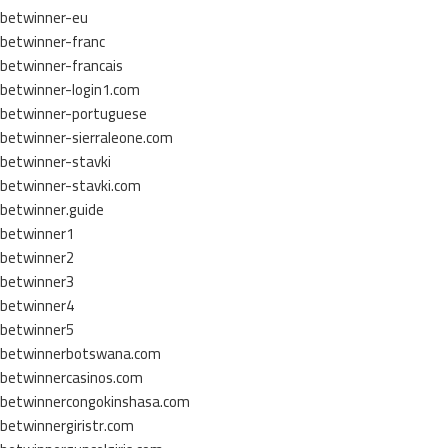
betwinner-eu
betwinner-franc
betwinner-francais
betwinner-login1.com
betwinner-portuguese
betwinner-sierraleone.com
betwinner-stavki
betwinner-stavki.com
betwinner.guide
betwinner1
betwinner2
betwinner3
betwinner4
betwinner5
betwinnerbotswana.com
betwinnercasinos.com
betwinnercongokinshasa.com
betwinnergiristr.com