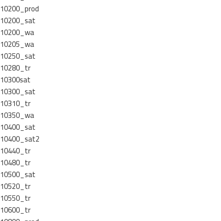
10200_prod
10200_sat
10200_wa
10205_wa
10250_sat
10280_tr
10300sat
10300_sat
10310_tr
10350_wa
10400_sat
10400_sat2
10440_tr
10480_tr
10500_sat
10520_tr
10550_tr
10600_tr