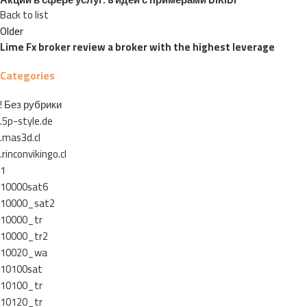
Back to list
Older
Lime Fx broker review a broker with the highest leverage
Categories
! Без рубрики
.5p-style.de
.mas3d.cl
.rinconvikingo.cl
1
10000sat6
10000_sat2
10000_tr
10000_tr2
10020_wa
10100sat
10100_tr
10120_tr