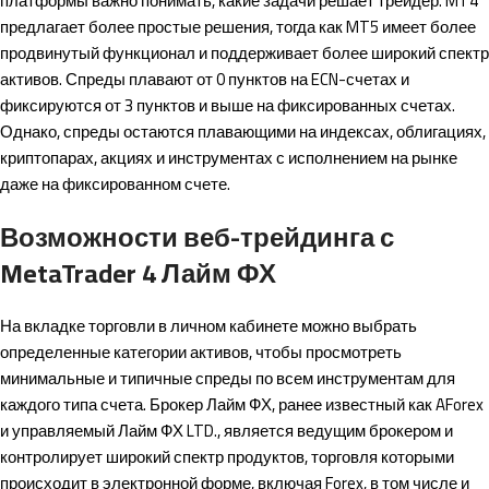
платформы важно понимать, какие задачи решает трейдер. MT4
предлагает более простые решения, тогда как MT5 имеет более
продвинутый функционал и поддерживает более широкий спектр
активов. Спреды плавают от 0 пунктов на ECN-счетах и
фиксируются от 3 пунктов и выше на фиксированных счетах.
Однако, спреды остаются плавающими на индексах, облигациях,
криптопарах, акциях и инструментах с исполнением на рынке
даже на фиксированном счете.
Возможности веб-трейдинга с
MetaTrader 4 Лайм ФХ
На вкладке торговли в личном кабинете можно выбрать
определенные категории активов, чтобы просмотреть
минимальные и типичные спреды по всем инструментам для
каждого типа счета. Брокер Лайм ФХ, ранее известный как AForex
и управляемый Лайм ФХ LTD., является ведущим брокером и
контролирует широкий спектр продуктов, торговля которыми
происходит в электронной форме, включая Forex, в том числе и