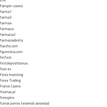
EXX
Fairspin-casino
farma1
farma3
farma4
farmacia
farmacia2
farmaciadireta
fiaccho.com
figuresina.com
FinTech
firstdepositbonus
fiser.es
Forex Investing
Forex Trading
France Casino
freenas.pl
freespins
fumar porros teniendo ansiedad