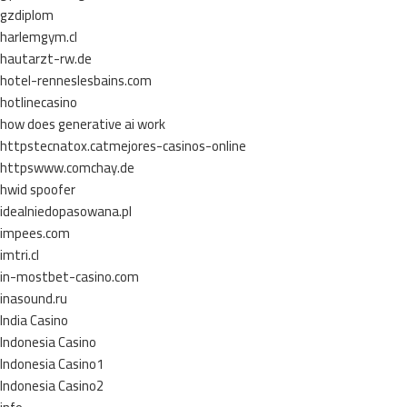
gzdiplom
harlemgym.cl
hautarzt-rw.de
hotel-renneslesbains.com
hotlinecasino
how does generative ai work
httpstecnatox.catmejores-casinos-online
httpswww.comchay.de
hwid spoofer
idealniedopasowana.pl
impees.com
imtri.cl
in-mostbet-casino.com
inasound.ru
India Casino
Indonesia Casino
Indonesia Casino1
Indonesia Casino2