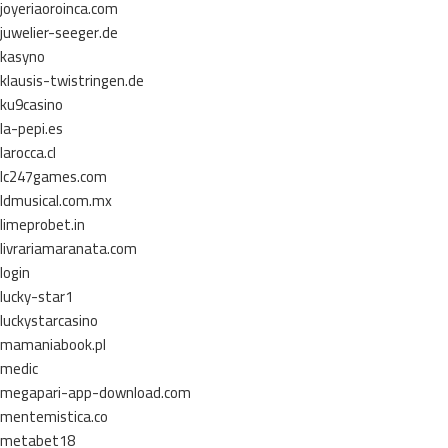
joyeriaoroinca.com
juwelier-seeger.de
kasyno
klausis-twistringen.de
ku9casino
la-pepi.es
larocca.cl
lc247games.com
ldmusical.com.mx
limeprobet.in
livrariamaranata.com
login
lucky-star1
luckystarcasino
mamaniabook.pl
medic
megapari-app-download.com
mentemistica.co
metabet18