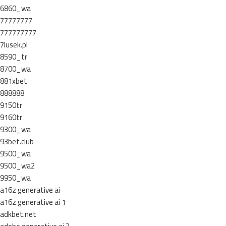
6860_wa
77777777
777777777
7lusek.pl
8590_tr
8700_wa
881xbet
888888
9150tr
9160tr
9300_wa
93bet.club
9500_wa
9500_wa2
9950_wa
a16z generative ai
a16z generative ai 1
adkbet.net