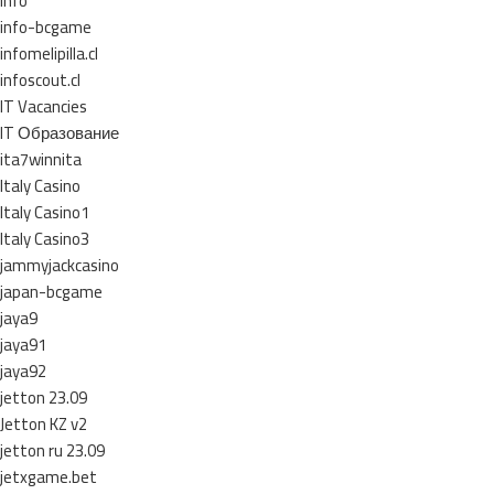
info
info-bcgame
infomelipilla.cl
infoscout.cl
IT Vacancies
IT Образование
ita7winnita
Italy Casino
Italy Casino1
Italy Casino3
jammyjackcasino
japan-bcgame
jaya9
jaya91
jaya92
jetton 23.09
Jetton KZ v2
jetton ru 23.09
jetxgame.bet