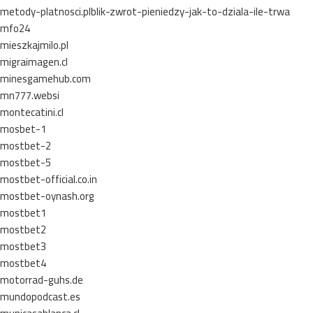
metody-platnosci.plblik-zwrot-pieniedzy-jak-to-dziala-ile-trwa
mfo24
mieszkajmilo.pl
migraimagen.cl
minesgamehub.com
mn777.websi
montecatini.cl
mosbet-1
mostbet-2
mostbet-5
mostbet-official.co.in
mostbet-oynash.org
mostbet1
mostbet2
mostbet3
mostbet4
motorrad-guhs.de
mundopodcast.es