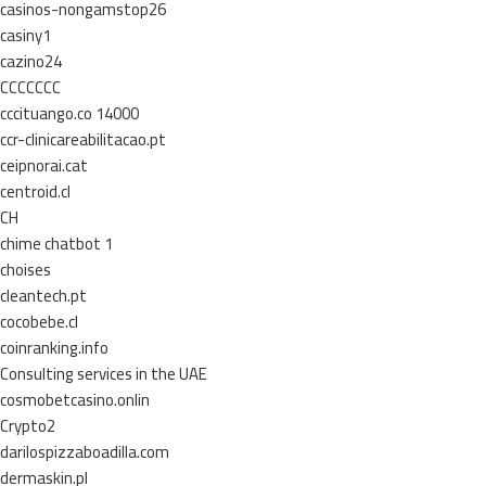
casinos-nongamstop26
casiny1
cazino24
CCCCCCC
cccituango.co 14000
ccr-clinicareabilitacao.pt
ceipnorai.cat
centroid.cl
CH
chime chatbot 1
choises
cleantech.pt
cocobebe.cl
coinranking.info
Consulting services in the UAE
cosmobetcasino.onlin
Crypto2
darilospizzaboadilla.com
dermaskin.pl