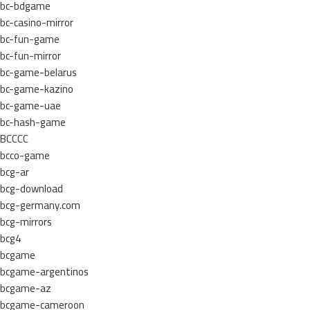
bc-bdgame
bc-casino-mirror
bc-fun-game
bc-fun-mirror
bc-game-belarus
bc-game-kazino
bc-game-uae
bc-hash-game
BCCCC
bcco-game
bcg-ar
bcg-download
bcg-germany.com
bcg-mirrors
bcg4
bcgame
bcgame-argentinos
bcgame-az
bcgame-cameroon