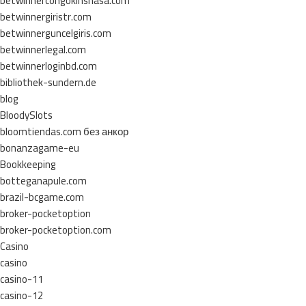
betwinnercongokinshasa.com
betwinnergiristr.com
betwinnerguncelgiris.com
betwinnerlegal.com
betwinnerloginbd.com
bibliothek-sundern.de
blog
BloodySlots
bloomtiendas.com без анкор
bonanzagame-eu
Bookkeeping
botteganapule.com
brazil-bcgame.com
broker-pocketoption
broker-pocketoption.com
Casino
casino
casino-11
casino-12