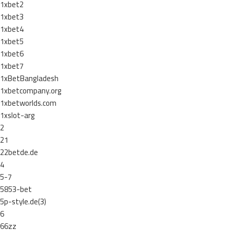
1xbet2
1xbet3
1xbet4
1xbet5
1xbet6
1xbet7
1xBetBangladesh
1xbetcompany.org
1xbetworlds.com
1xslot-arg
2
21
22betde.de
4
5-7
5853-bet
5p-style.de(3)
6
66zz