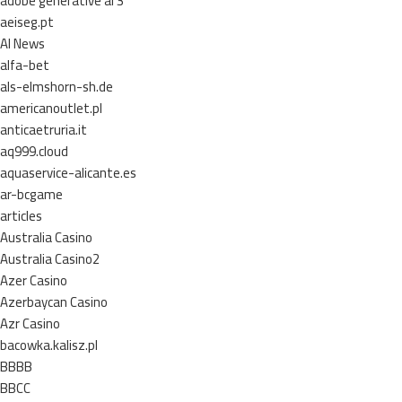
adobe generative ai 3
aeiseg.pt
AI News
alfa-bet
als-elmshorn-sh.de
americanoutlet.pl
anticaetruria.it
aq999.cloud
aquaservice-alicante.es
ar-bcgame
articles
Australia Casino
Australia Casino2
Azer Casino
Azerbaycan Casino
Azr Casino
bacowka.kalisz.pl
BBBB
BBCC