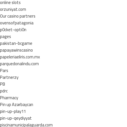
online slots
orzuniyat.com
Our casino partners
ovensofpatagonia
p0cket-opti0n
pages
pakistan-bcgame
papayawinscasino
papeleriaeliris.com.mx
parquedonalindu.com
Pars
Partnerzy
PB
pdrc
Pharmacy
Pin up Azərbaycan
pin-up-play11
pin-up-qeydiyyat
piscinamunicipalaguarda.com