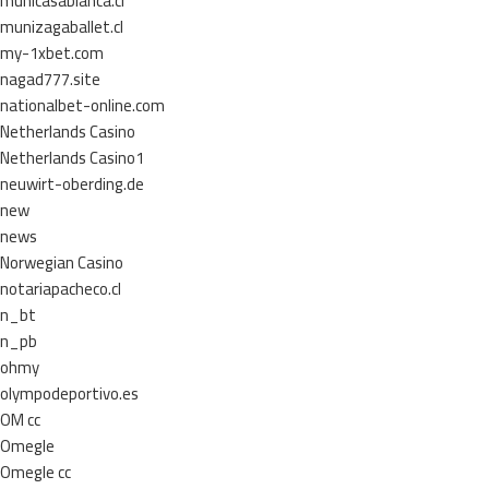
municasablanca.cl
munizagaballet.cl
my-1xbet.com
nagad777.site
nationalbet-online.com
Netherlands Casino
Netherlands Casino1
neuwirt-oberding.de
new
news
Norwegian Casino
notariapacheco.cl
n_bt
n_pb
ohmy
olympodeportivo.es
OM cc
Omegle
Omegle cc