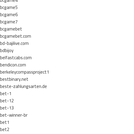
bcgame4
bcgame5
bcgame6
bcgame7
bcgamebet
bcgamebet.com
bd-bajilive.com
bdbijoy
belfastcabs.com
bendicon.com
berkeleycompassproject1
bestbinary.net
beste-zahlungsarten.de
bet-1
bet-12
bet-13
bet-winner-br
bet1
bet2