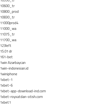
10550_tr
10600_tr
10800_prod
10830_tr
11000prod4
11000_wa
11075_tr
11700_wa
123left
15.01 dr
161-bet
1win Azərbaycan
1win-indonesian.id
1winiphone
1xbet-1
1xbet-6
1xbet-app-download-ind.com
1xbet-royxatdan-otish.com
1xbet1