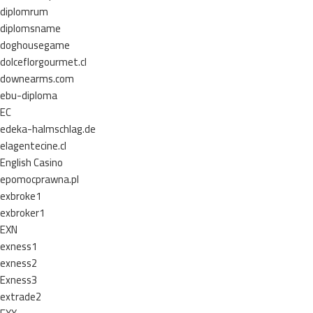
diplomrum
diplomsname
doghousegame
dolceflorgourmet.cl
downearms.com
ebu-diploma
EC
edeka-halmschlag.de
elagentecine.cl
English Casino
epomocprawna.pl
exbroke1
exbroker1
EXN
exness1
exness2
Exness3
extrade2