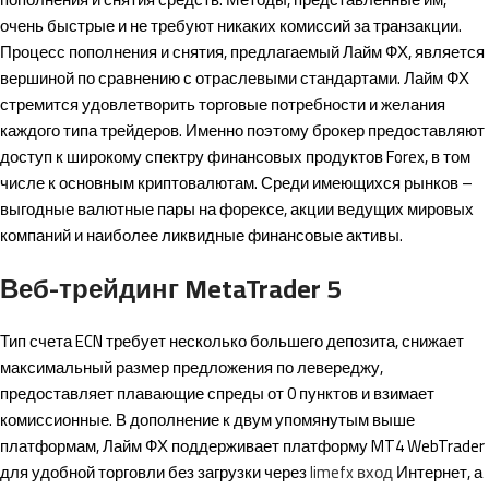
очень быстрые и не требуют никаких комиссий за транзакции.
Процесс пополнения и снятия, предлагаемый Лайм ФХ, является
вершиной по сравнению с отраслевыми стандартами. Лайм ФХ
стремится удовлетворить торговые потребности и желания
каждого типа трейдеров. Именно поэтому брокер предоставляют
доступ к широкому спектру финансовых продуктов Forex, в том
числе к основным криптовалютам. Среди имеющихся рынков –
выгодные валютные пары на форексе, акции ведущих мировых
компаний и наиболее ликвидные финансовые активы.
Веб-трейдинг MetaTrader 5
Тип счета ECN требует несколько большего депозита, снижает
максимальный размер предложения по левереджу,
предоставляет плавающие спреды от 0 пунктов и взимает
комиссионные. В дополнение к двум упомянутым выше
платформам, Лайм ФХ поддерживает платформу MT4 WebTrader
для удобной торговли без загрузки через
limefx вход
Интернет, а