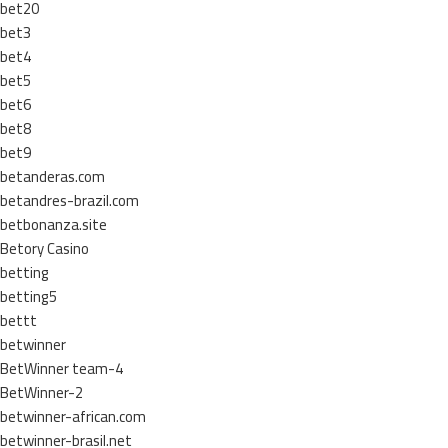
bet20
bet3
bet4
bet5
bet6
bet8
bet9
betanderas.com
betandres-brazil.com
betbonanza.site
Betory Casino
betting
betting5
bettt
betwinner
BetWinner team-4
BetWinner-2
betwinner-african.com
betwinner-brasil.net