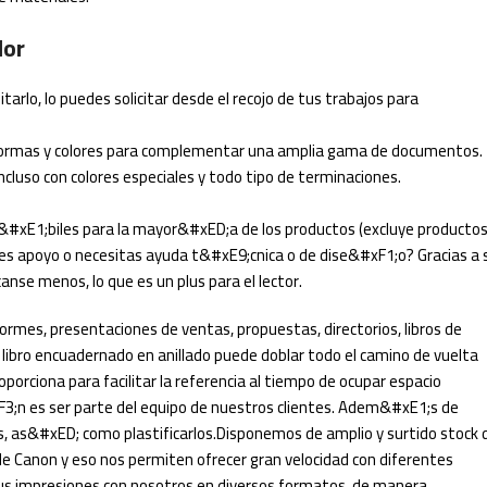
lor
tarlo, lo puedes solicitar desde el recojo de tus trabajos para
e formas y colores para complementar una amplia gama de documentos.
 incluso con colores especiales y todo tipo de terminaciones.
&#xE1;biles para la mayor&#xED;a de los productos (excluye producto
eres apoyo o necesitas ayuda t&#xE9;cnica o de dise&#xF1;o? Gracias a 
canse menos, lo que es un plus para el lector.
ormes, presentaciones de ventas, propuestas, directorios, libros de
 libro encuadernado en anillado puede doblar todo el camino de vuelta
rciona para facilitar la referencia al tiempo de ocupar espacio
F3;n es ser parte del equipo de nuestros clientes. Adem&#xE1;s de
 as&#xED; como plastificarlos.Disponemos de amplio y surtido stock 
 Canon y eso nos permiten ofrecer gran velocidad con diferentes
us impresiones con nosotros en diversos formatos, de manera