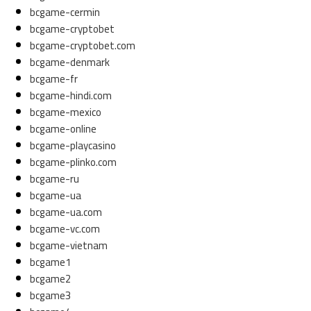
bcgame-cermin
bcgame-cryptobet
bcgame-cryptobet.com
bcgame-denmark
bcgame-fr
bcgame-hindi.com
bcgame-mexico
bcgame-online
bcgame-playcasino
bcgame-plinko.com
bcgame-ru
bcgame-ua
bcgame-ua.com
bcgame-vc.com
bcgame-vietnam
bcgame1
bcgame2
bcgame3