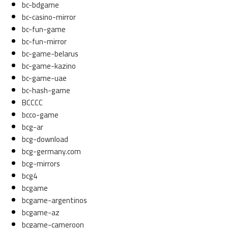
bc-bdgame
bc-casino-mirror
bc-fun-game
bc-fun-mirror
bc-game-belarus
bc-game-kazino
bc-game-uae
bc-hash-game
BCCCC
bcco-game
bcg-ar
bcg-download
bcg-germany.com
bcg-mirrors
bcg4
bcgame
bcgame-argentinos
bcgame-az
bcgame-cameroon