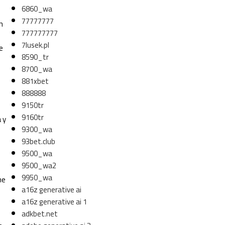
6860_wa
77777777
n
777777777
7lusek.pl
e
8590_tr
8700_wa
881xbet
888888
9150tr
9160tr
 y
9300_wa
93bet.club
9500_wa
9500_wa2
9950_wa
ne
a16z generative ai
a16z generative ai 1
adkbet.net