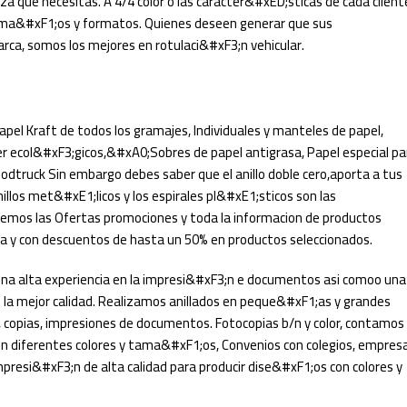
za que necesitas. A 4/4 color o las caracter&#xED;sticas de cada client
s tama&#xF1;os y formatos. Quienes deseen generar que sus
ca, somos los mejores en rotulaci&#xF3;n vehicular.
apel Kraft de todos los gramajes, Individuales y manteles de papel,
r ecol&#xF3;gicos,&#xA0;Sobres de papel antigrasa, Papel especial pa
odtruck Sin embargo debes saber que el anillo doble cero,aporta a tus
llos met&#xE1;licos y los espirales pl&#xE1;sticos son las
mos las Ofertas promociones y toda la informacion de productos
a y con descuentos de hasta un 50% en productos seleccionados.
na alta experiencia en la impresi&#xF3;n e documentos asi comoo una
e la mejor calidad. Realizamos anillados en peque&#xF1;as y grandes
as, copias, impresiones de documentos. Fotocopias b/n y color, contamos
 en diferentes colores y tama&#xF1;os, Convenios con colegios, empres
resi&#xF3;n de alta calidad para producir dise&#xF1;os con colores y