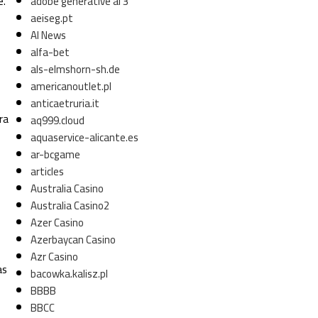
adobe generative ai 3
e.
aeiseg.pt
AI News
alfa-bet
als-elmshorn-sh.de
americanoutlet.pl
anticaetruria.it
ra
aq999.cloud
aquaservice-alicante.es
ar-bcgame
articles
Australia Casino
Australia Casino2
Azer Casino
Azerbaycan Casino
Azr Casino
as
bacowka.kalisz.pl
BBBB
BBCC