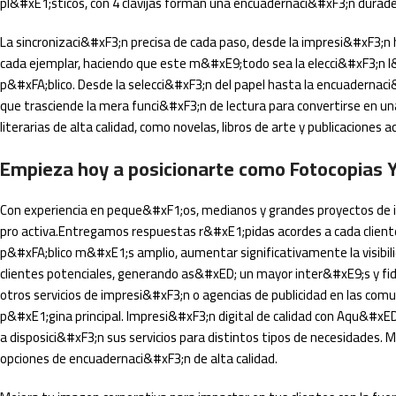
pl&#xE1;sticos, con 4 clavijas forman una encuadernaci&#xF3;n durade
La sincronizaci&#xF3;n precisa de cada paso, desde la impresi&#xF3;n h
cada ejemplar, haciendo que este m&#xE9;todo sea la elecci&#xF3;n l&#
p&#xFA;blico. Desde la selecci&#xF3;n del papel hasta la encuadernaci&
que trasciende la mera funci&#xF3;n de lectura para convertirse en una 
literarias de alta calidad, como novelas, libros de arte y publicacione
Empieza hoy a posicionarte como Fotocopias Y
Con experiencia en peque&#xF1;os, medianos y grandes proyectos de 
pro activa.Entregamos respuestas r&#xE1;pidas acordes a cada cliente
p&#xFA;blico m&#xE1;s amplio, aumentar significativamente la visibi
clientes potenciales, generando as&#xED; un mayor inter&#xE9;s y fide
otros servicios de impresi&#xF3;n o agencias de publicidad en las com
p&#xE1;gina principal. Impresi&#xF3;n digital de calidad con Aqu&#xED
a disposici&#xF3;n sus servicios para distintos tipos de necesidade
opciones de encuadernaci&#xF3;n de alta calidad.