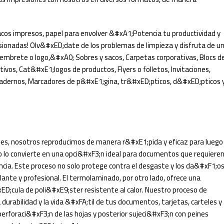
acos impresos, papel para envolver &#xA1;Potencia tu productividad y
ionadas! Olv&#xED;date de los problemas de limpieza y disfruta de u
n membrete o logo,&#xA0; Sobres y sacos, Carpetas corporativas, Blocs d
tivos, Cat&#xE1;logos de productos, Flyers o folletos, Invitaciones,
uadernos, Marcadores de p&#xE1;gina, tr&#xED;pticos, d&#xED;pticos 
ones, nosotros reproducimos de manera r&#xE1;pida y eficaz para luego
sto lo convierte en una opci&#xF3;n ideal para documentos que requiere
cia. Este proceso no solo protege contra el desgaste y los da&#xF1;os
lante y profesional. El termolaminado, por otro lado, ofrece una
ED;cula de poli&#xE9;ster resistente al calor. Nuestro proceso de
urabilidad y la vida &#xFA;til de tus documentos, tarjetas, carteles y
rforaci&#xF3;n de las hojas y posterior sujeci&#xF3;n con peines