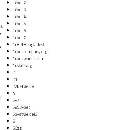
1xbet2
1xbet3
1xbet4
1xbet5
na
1xbet6
e
1xbet7
1xBetBangladesh
y
1xbetcompany.org
1xbetworlds.com
1xslot-arg
2
21
22betde.de
n
4
,
5-7
5853-bet
5p-style.de(3)
6
66zz