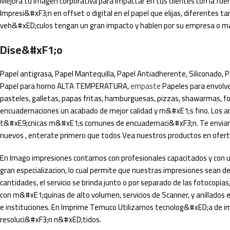
Mejora tu imagen corporativa para impactar en tus clientes con la fuer
Impresi&#xF3;n en offset o digital en el papel que elijas, diferente
veh&#xED;culos tengan un gran impacto y hablen por su empresa o mar
Dise&#xF1;o
Papel antigrasa, Papel Mantequilla, Papel Antiadherente, Siliconado, P
Papel para horno ALTA TEMPERATURA,
empaste
Papeles para envolve
pasteles, galletas, papas fritas, hamburguesas, pizzas, shawarmas, fo
encuadernaciones un acabado de mejor calidad y m&#xE1;s fino. Los ani
t&#xE9;cnicas m&#xE1;s comunes de encuadernaci&#xF3;n. Te enviare
nuevos , enterate primero que todos Vea nuestros productos en ofert
En Imago impresiones contamos con profesionales capacitados y con u
gran especializacion, lo cual permite que nuestras impresiones sean d
cantidades, el servicio se brinda junto o por separado de las fotocopi
con m&#xE1;quinas de alto volumen, servicios de Scanner, y anillados
e instituciones. En Imprime Temuco Utilizamos tecnolog&#xED;a de imp
resoluci&#xF3;n n&#xED;tidos.