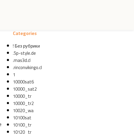
Categories
! Без рубрики
.5p-style.de
.mas3d.cl
.rinconvikingo.cl
1
10000sat6
10000_sat2
10000_tr
10000_tr2
10020_wa
10100sat
e
10100_tr
10120_tr