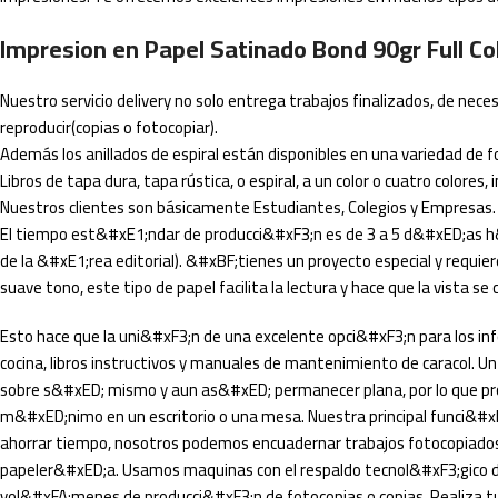
Impresion en Papel Satinado Bond 90gr Full Co
Nuestro servicio delivery no solo entrega trabajos finalizados, de necesi
reproducir(copias o fotocopiar).
Además los anillados de espiral están disponibles en una variedad d
Libros de tapa dura, tapa rústica, o espiral, a un color o cuatro colores,
Nuestros clientes son básicamente Estudiantes, Colegios y Empresas.
El tiempo est&#xE1;ndar de producci&#xF3;n es de 3 a 5 d&#xED;as h
de la &#xE1;rea editorial). &#xBF;tienes un proyecto especial y requi
suave tono, este tipo de papel facilita la lectura y hace que la vista se 
Esto hace que la uni&#xF3;n de una excelente opci&#xF3;n para los inf
cocina, libros instructivos y manuales de mantenimiento de caracol. Un
sobre s&#xED; mismo y aun as&#xED; permanecer plana, por lo que propo
m&#xED;nimo en un escritorio o una mesa. Nuestra principal funci&#x
ahorrar tiempo, nosotros podemos encuadernar trabajos fotocopiados,
papeler&#xED;a. Usamos maquinas con el respaldo tecnol&#xF3;gico de
vol&#xFA;menes de producci&#xF3;n de fotocopias o copias. Realiza t