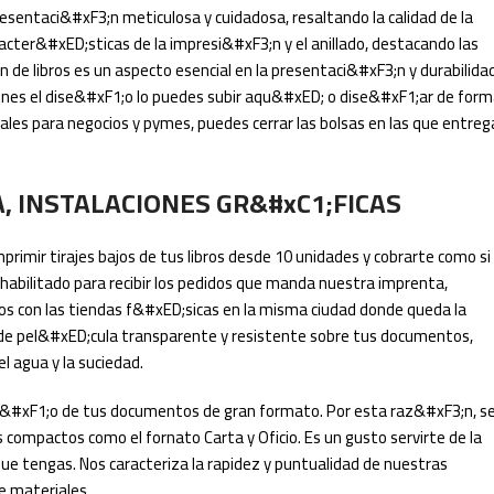
entaci&#xF3;n meticulosa y cuidadosa, resaltando la calidad de la
cter&#xED;sticas de la impresi&#xF3;n y el anillado, destacando las
e libros es un aspecto esencial en la presentaci&#xF3;n y durabilida
tienes el dise&#xF1;o lo puedes subir aqu&#xED; o dise&#xF1;ar de for
eales para negocios y pymes, puedes cerrar las bolsas en las que entreg
A, INSTALACIONES GR&#xC1;FICAS
primir tirajes bajos de tus libros desde 10 unidades y cobrarte como si
 habilitado para recibir los pedidos que manda nuestra imprenta,
con las tiendas f&#xED;sicas en la misma ciudad donde queda la
de pel&#xED;cula transparente y resistente sobre tus documentos,
l agua y la suciedad.
ma&#xF1;o de tus documentos de gran formato. Por esta raz&#xF3;n, s
compactos como el fornato Carta y Oficio. Es un gusto servirte de la
e tengas. Nos caracteriza la rapidez y puntualidad de nuestras
e materiales.