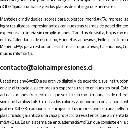
r&#xE1;pida, confiable y en los plazos de entrega que necesites.
Manteles o individuales, sobres para cubiertos, men&#xFA; impreso, s
logra resultados impresionantes con nuestras resmas de papel dimens
experiencia culinaria sin complicaciones. Tarjetas de visita, Hojas co
notas, Calendarios de escritorio, Etiquetas adhesivas, Folletos informa
Men&#xFA;s para restaurantes, Libretas corporativas, Calendarios, C
mucho m&#xE1;s.
contacto@alohaimpresiones.cl
Usted nos env&#xED;a su archivo digital y, de acuerdo a sus instrucci
enviar el trabajo a su empresa o esperar su retiro en nuestro local. E
actualizaciones frecuentes o que se utilizan como manuales de referen
sino que tambi&#xE9;n realza los colores y proporciona un acabado bril
protecci&#xF3;n adicional al encapsular tus impresiones en una pel&#x
plastificado garantiza una capa protectora resistente que aumenta la d
m&#xE1;s. Es un sistema de encuadernaci&#xF3;n que consiste en la pe