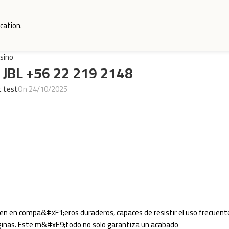
cation.
sino
o JBL +56 22 219 2148
t test
On 24/10/2025
ten en compa&#xF1;eros duraderos, capaces de resistir el uso frecuent
;ginas. Este m&#xE9;todo no solo garantiza un acabado