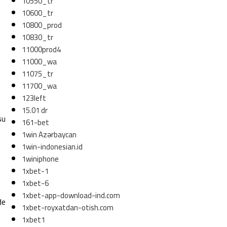
10550_tr
10600_tr
10800_prod
10830_tr
11000prod4
11000_wa
11075_tr
11700_wa
123left
s
15.01 dr
su
161-bet
1win Azərbaycan
1win-indonesian.id
1winiphone
1xbet-1
1xbet-6
1xbet-app-download-ind.com
de
1xbet-royxatdan-otish.com
1xbet1