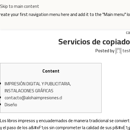
Skip to main content
reate your first
navigation menu here
and add it to the "Main menu" lo
ca
Servicios de copiad
Posted by
tes
Content
IMPRESIÓN DIGITAL Y PUBLICITARIA,
INSTALACIONES GRÁFICAS
contacto@alohaimpresiones.cl
Diseño
Los libros impresos y encuadernados de manera tradicional se convier
y el paso de los a&#xF1;os sin comprometer la calidad de sus p&#xE1