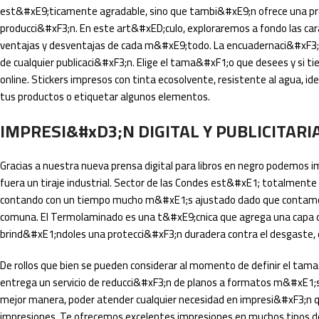
est&#xE9;ticamente agradable, sino que tambi&#xE9;n ofrece una pres
producci&#xF3;n. En este art&#xED;culo, exploraremos a fondo las cara
ventajas y desventajas de cada m&#xE9;todo. La encuadernaci&#xF3;n d
de cualquier publicaci&#xF3;n. Elige el tama&#xF1;o que desees y si 
online. Stickers impresos con tinta ecosolvente, resistente al agua, id
tus productos o etiquetar algunos elementos.
IMPRESI&#xD3;N DIGITAL Y PUBLICITARI
Gracias a nuestra nueva prensa digital para libros en negro podemos im
fuera un tiraje industrial. Sector de las Condes est&#xE1; totalmente
contando con un tiempo mucho m&#xE1;s ajustado dado que contamos 
comuna. El Termolaminado es una t&#xE9;cnica que agrega una capa 
brind&#xE1;ndoles una protecci&#xF3;n duradera contra el desgaste, e
De rollos que bien se pueden considerar al momento de definir el ta
entrega un servicio de reducci&#xF3;n de planos a formatos m&#xE1;s 
mejor manera, poder atender cualquier necesidad en impresi&#xF3;n qu
impresiones. Te ofrecemos excelentes impresiones en muchos tipos d