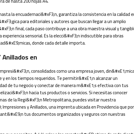
ra de hasta 200 hojas A4.
asta la encuadernaci&#xF3;n, garantiza la consistencia en la calidad e
xF3;gica para editoriales y autores que buscan llegar a un amplio
#xF3;n final, cada paso contribuye a una obra maestra visual y tangibl
experiencia sensorial. Es la elecci&#xF3;n indiscutible para obras
s acad&#xE9;micas, donde cada detalle importa.
 Anillados en
impresi&#xF3;n, consolidados como una empresa joven, din&#xE1;mica
 y en los tiempos requeridos. Te permitir&#xE1;n alcanzar un
lidad de tu negocio y conectar de manera m&#xE1;s efectiva con tus
lizaci&#xF3;n hacia tus productos o servicios. Si necesitas conocer
unas de la Regi&#xF3;n Metropolitana, puedes visitar nuestra
; Impresiones y Anillados, una imprenta ubicada en Providencia que po
s. Mant&#xE9;n tus documentos organizados y seguros con nuestras