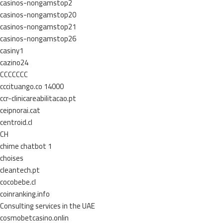
casinos-nongamstop2
casinos-nongamstop20
casinos-nongamstop21
casinos-nongamstop26
casiny1
cazino24
CCCCCCC
cccituango.co 14000
ccr-clinicareabilitacao.pt
ceipnorai.cat
centroid.cl
CH
chime chatbot 1
choises
cleantech.pt
cocobebe.cl
coinranking.info
Consulting services in the UAE
cosmobetcasino.onlin