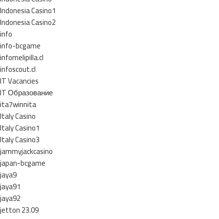
Indonesia Casino1
Indonesia Casino2
info
info-bcgame
infomelipilla.cl
infoscout.cl
IT Vacancies
IT Образование
ita7winnita
Italy Casino
Italy Casino1
Italy Casino3
jammyjackcasino
japan-bcgame
jaya9
jaya91
jaya92
jetton 23.09