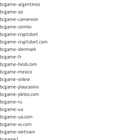
bcgame-argentinos
bcgame-az
bcgame-cameroon
bcgame-cermin
bcgame-cryptobet
bcgame-cryptobet.com
bcgame-denmark
bcgame-fr
bcgame-hindi.com
bcgame-mexico
bcgame-online
bcgame-playcasino
bcgame-plinko.com
bcgame-ru
bcgame-ua
bcgame-ua.com
bcgame-vc.com
bcgame-vietnam
bcgame1