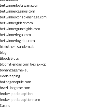
betwinnerbotswana.com
betwinnercasinos.com
betwinnercongokinshasa.com
betwinnergiristr.com
betwinnerguncelgiris.com
betwinnerlegal.com
betwinnerloginbd.com
bibliothek-sundern.de
blog
BloodySlots
bloomtiendas.com без анкор
bonanzagame-eu
Bookkeeping
botteganapule.com
brazil-bcgame.com
broker-pocketoption
broker-pocketoption.com
Casino