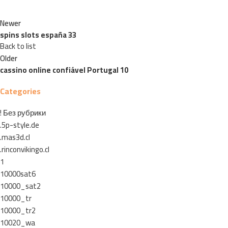
Newer
spins slots españa 33
Back to list
Older
cassino online confiável Portugal 10
Categories
! Без рубрики
.5p-style.de
.mas3d.cl
.rinconvikingo.cl
1
10000sat6
10000_sat2
10000_tr
10000_tr2
10020_wa