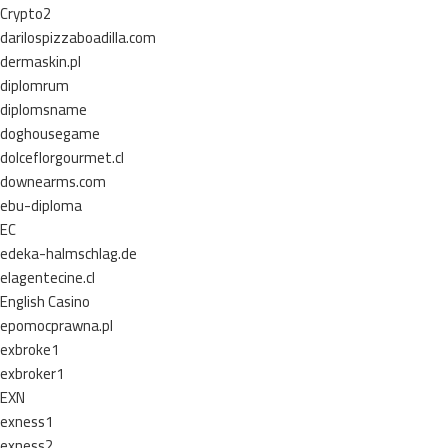
Crypto2
darilospizzaboadilla.com
dermaskin.pl
diplomrum
diplomsname
doghousegame
dolceflorgourmet.cl
downearms.com
ebu-diploma
EC
edeka-halmschlag.de
elagentecine.cl
English Casino
epomocprawna.pl
exbroke1
exbroker1
EXN
exness1
exness2