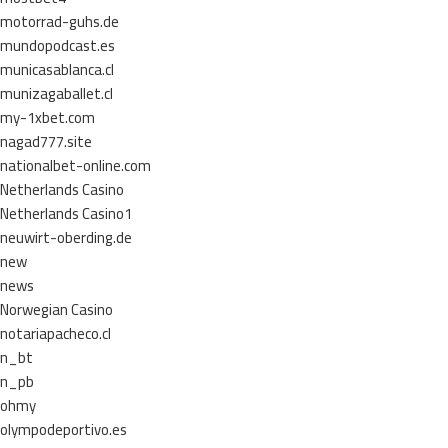
motorrad-guhs.de
mundopodcast.es
municasablanca.cl
munizagaballet.cl
my-1xbet.com
nagad777.site
nationalbet-online.com
Netherlands Casino
Netherlands Casino1
neuwirt-oberding.de
new
news
Norwegian Casino
notariapacheco.cl
n_bt
n_pb
ohmy
olympodeportivo.es