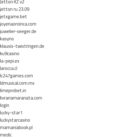
Jetton KZ v2
jetton ru 23.09
jetxgame.bet
joyeriaoroinca.com
juwelier-seeger.de
kasyno
klausis-twistringen.de
ku9casino
la-pepi.es
larocca.cl
lc247games.com
ldmusical.com.mx
limeprobet.in
livrariamaranata.com
login
lucky-star1
luckystarcasino
mamaniabook.pl
medic