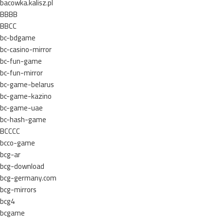
bacowka.kalisz.pl
BBBB
BBCC
bc-bdgame
bc-casino-mirror
bc-fun-game
bc-fun-mirror
bc-game-belarus
bc-game-kazino
bc-game-uae
bc-hash-game
BCCCC
bcco-game
bcg-ar
bcg-download
bcg-germany.com
bcg-mirrors
bcg4
bcgame