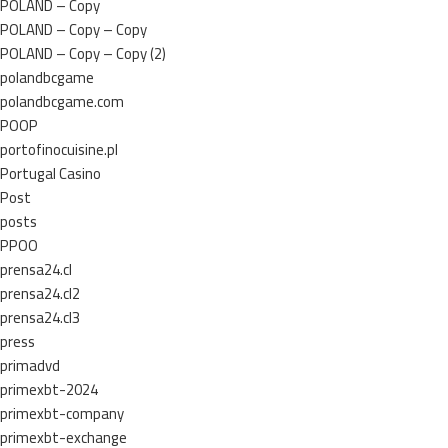
POLAND – Copy
POLAND – Copy – Copy
POLAND – Copy – Copy (2)
polandbcgame
polandbcgame.com
POOP
portofinocuisine.pl
Portugal Casino
Post
posts
PPOO
prensa24.cl
prensa24.cl2
prensa24.cl3
press
primadvd
primexbt-2024
primexbt-company
primexbt-exchange