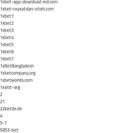
1xbet-app-download-ind.com
1xbet-royxatdan-otish.com
1xbet1
1xbet2
1xbet3
1xbet4
1xbet5
1xbet6
1xbet7
1xBetBangladesh
1xbetcompany.org
1xbetworlds.com
1xslot-arg
2
21
22betde.de
4
5-7
5853-bet