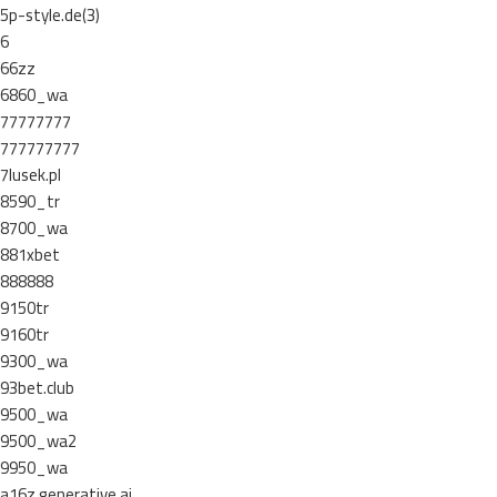
5p-style.de(3)
6
66zz
6860_wa
77777777
777777777
7lusek.pl
8590_tr
8700_wa
881xbet
888888
9150tr
9160tr
9300_wa
93bet.club
9500_wa
9500_wa2
9950_wa
a16z generative ai