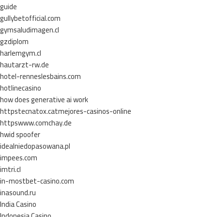
guide
gullybetofficial.com
gymsaludimagen.cl
gzdiplom
harlemgym.cl
hautarzt-rw.de
hotel-renneslesbains.com
hotlinecasino
how does generative ai work
httpstecnatox.catmejores-casinos-online
httpswww.comchay.de
hwid spoofer
idealniedopasowana.pl
impees.com
imtri.cl
in-mostbet-casino.com
inasound.ru
India Casino
Indonesia Casino