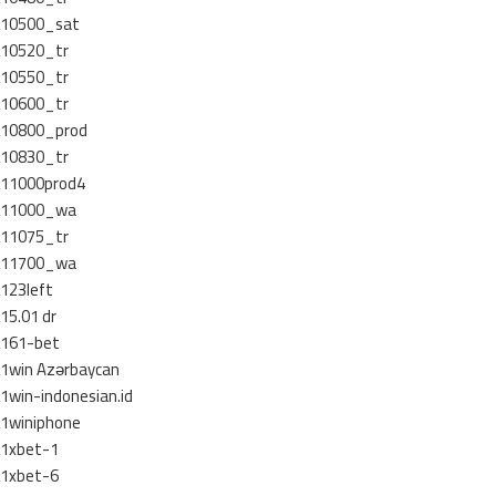
10500_sat
10520_tr
10550_tr
10600_tr
10800_prod
10830_tr
11000prod4
11000_wa
11075_tr
11700_wa
123left
15.01 dr
161-bet
1win Azərbaycan
1win-indonesian.id
1winiphone
1xbet-1
1xbet-6