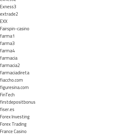
Exness3
extrade2
EXX
Fairspin-casino
farma1
farma3
farma4
farmacia
farmacia2
farmaciadireta
fiaccho.com
figuresina.com
FinTech
firstdepositbonus
fiser.es
Forex Investing
Forex Trading
France Casino