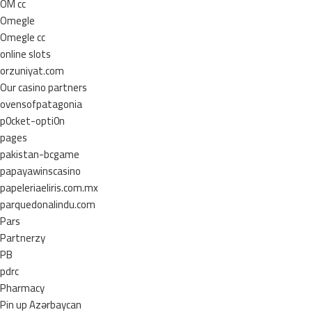
OM cc
Omegle
Omegle cc
online slots
orzuniyat.com
Our casino partners
ovensofpatagonia
p0cket-opti0n
pages
pakistan-bcgame
papayawinscasino
papeleriaeliris.com.mx
parquedonalindu.com
Pars
Partnerzy
PB
pdrc
Pharmacy
Pin up Azərbaycan