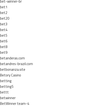
bet-winner-br
bet1
bet2
bet20
bet3
bet4
bet5
bet6
bet8
bet9
betanderas.com
betandres-brazil.com
betbonanza.site
Betory Casino
betting
betting5
bettt
betwinner
BetWinner team-4