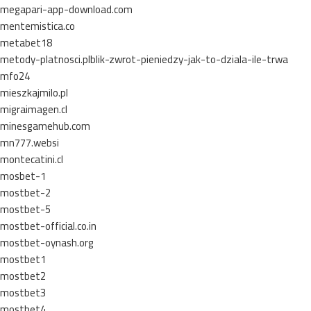
megapari-app-download.com
mentemistica.co
metabet18
metody-platnosci.plblik-zwrot-pieniedzy-jak-to-dziala-ile-trwa
mfo24
mieszkajmilo.pl
migraimagen.cl
minesgamehub.com
mn777.websi
montecatini.cl
mosbet-1
mostbet-2
mostbet-5
mostbet-official.co.in
mostbet-oynash.org
mostbet1
mostbet2
mostbet3
mostbet4