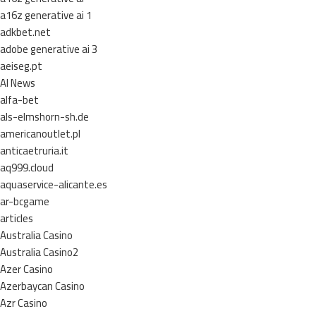
a16z generative ai 1
adkbet.net
adobe generative ai 3
aeiseg.pt
AI News
alfa-bet
als-elmshorn-sh.de
americanoutlet.pl
anticaetruria.it
aq999.cloud
aquaservice-alicante.es
ar-bcgame
articles
Australia Casino
Australia Casino2
Azer Casino
Azerbaycan Casino
Azr Casino