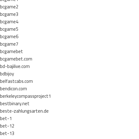
bcgame2
bcgame3
bcgame4
bcgame5
bcgame6
bcgame7
bcgamebet
bcgamebet.com
bd-bajilive.com
bdbijoy
belfastcabs.com
bendicon.com
berkeleycompassproject1
bestbinary.net
beste-zahlungsarten.de
bet-1
bet-12
bet-13