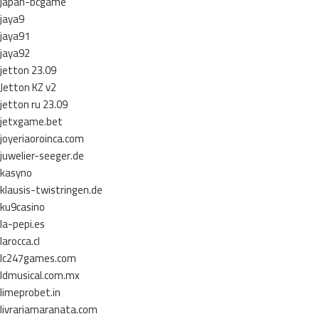
japan-bcgame
jaya9
jaya91
jaya92
jetton 23.09
Jetton KZ v2
jetton ru 23.09
jetxgame.bet
joyeriaoroinca.com
juwelier-seeger.de
kasyno
klausis-twistringen.de
ku9casino
la-pepi.es
larocca.cl
lc247games.com
ldmusical.com.mx
limeprobet.in
livrariamaranata.com