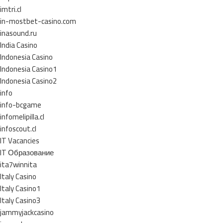
imtri.cl
in-mostbet-casino.com
inasound.ru
India Casino
Indonesia Casino
Indonesia Casino1
Indonesia Casino2
info
info-bcgame
infomelipilla.cl
infoscout.cl
IT Vacancies
IT Образование
ita7winnita
Italy Casino
Italy Casino1
Italy Casino3
jammyjackcasino