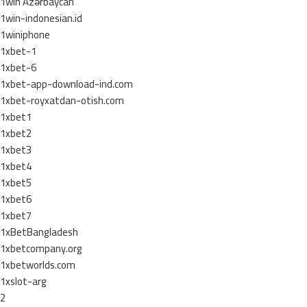
1win Azərbaycan
1win-indonesian.id
1winiphone
1xbet-1
1xbet-6
1xbet-app-download-ind.com
1xbet-royxatdan-otish.com
1xbet1
1xbet2
1xbet3
1xbet4
1xbet5
1xbet6
1xbet7
1xBetBangladesh
1xbetcompany.org
1xbetworlds.com
1xslot-arg
2