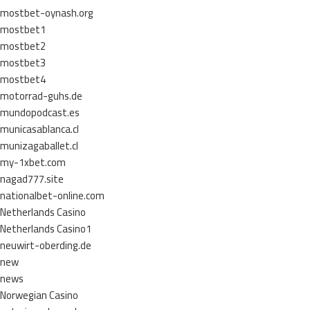
mostbet-oynash.org
mostbet1
mostbet2
mostbet3
mostbet4
motorrad-guhs.de
mundopodcast.es
municasablanca.cl
munizagaballet.cl
my-1xbet.com
nagad777.site
nationalbet-online.com
Netherlands Casino
Netherlands Casino1
neuwirt-oberding.de
new
news
Norwegian Casino