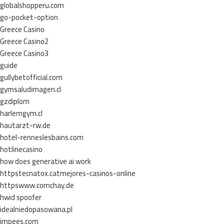
globalshopperu.com
go-pocket-option
Greece Casino
Greece Casino2
Greece Casino3
guide
gullybetofficial.com
gymsaludimagen.cl
gzdiplom
harlemgym.cl
hautarzt-rw.de
hotel-renneslesbains.com
hotlinecasino
how does generative ai work
httpstecnatox.catmejores-casinos-online
httpswww.comchay.de
hwid spoofer
idealniedopasowana.pl
impees.com