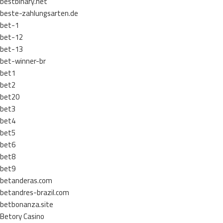
bestbinary.net
beste-zahlungsarten.de
bet-1
bet-12
bet-13
bet-winner-br
bet1
bet2
bet20
bet3
bet4
bet5
bet6
bet8
bet9
betanderas.com
betandres-brazil.com
betbonanza.site
Betory Casino