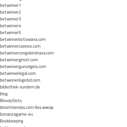
betwinner1
betwinner2
betwinner3
betwinner4
betwinner5
betwinnerbotswana.com
betwinnercasinos.com
betwinnercongokinshasa.com
betwinnergiristr.com
betwinnerguncelgiris.com
betwinnerlegal.com
betwinnerloginbd.com
bibliothek-sundern.de
blog
BloodySlots
bloomtiendas.com без анкор
bonanzagame-eu
Bookkeeping