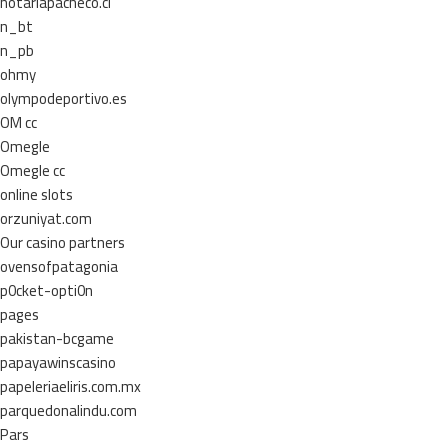
notariapacheco.cl
n_bt
n_pb
ohmy
olympodeportivo.es
OM cc
Omegle
Omegle cc
online slots
orzuniyat.com
Our casino partners
ovensofpatagonia
p0cket-opti0n
pages
pakistan-bcgame
papayawinscasino
papeleriaeliris.com.mx
parquedonalindu.com
Pars