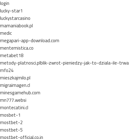
login
lucky-star1
luckystarcasino
mamaniabook.pl
medic
megapari-app-download.com
mentemistica.co
metabet18
metody-platnosci.plblik-zwrot-pieniedzy-jak-to-dziala-ile-trwa
mfo24
mieszkajmilo.pl
migraimagen.cl
minesgamehub.com
mn777.websi
montecatini.cl
mosbet-1
mostbet-2
mostbet-5
mostbet-official.co.in