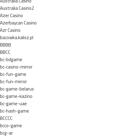
Australia Casino
Australia Casino2
Azer Casino
Azerbaycan Casino
Azr Casino
bacowka.kalisz.pl
BBBB
BBCC
bc-bdgame
bc-casino-mirror
bc-fun-game
bc-fun-mirror
bc-game-belarus
bc-game-kazino
bc-game-uae
bc-hash-game
BCCCC
bcco-game
bcg-ar