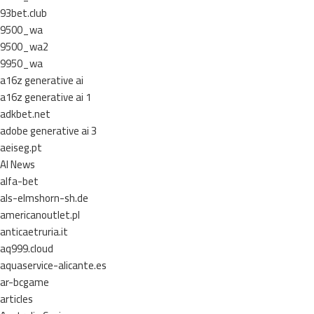
93bet.club
9500_wa
9500_wa2
9950_wa
a16z generative ai
a16z generative ai 1
adkbet.net
adobe generative ai 3
aeiseg.pt
AI News
alfa-bet
als-elmshorn-sh.de
americanoutlet.pl
anticaetruria.it
aq999.cloud
aquaservice-alicante.es
ar-bcgame
articles