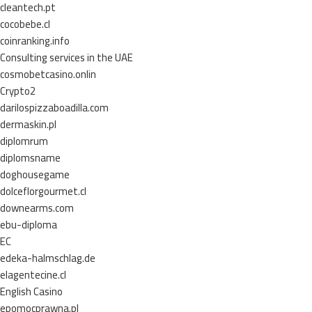
cleantech.pt
cocobebe.cl
coinranking.info
Consulting services in the UAE
cosmobetcasino.onlin
Crypto2
darilospizzaboadilla.com
dermaskin.pl
diplomrum
diplomsname
doghousegame
dolceflorgourmet.cl
downearms.com
ebu-diploma
EC
edeka-halmschlag.de
elagentecine.cl
English Casino
epomocprawna.pl