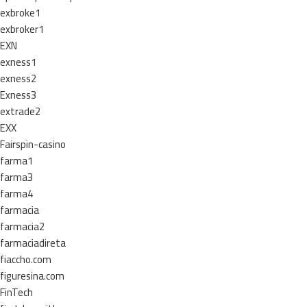
exbroke1
exbroker1
EXN
exness1
exness2
Exness3
extrade2
EXX
Fairspin-casino
farma1
farma3
farma4
farmacia
farmacia2
farmaciadireta
fiaccho.com
figuresina.com
FinTech