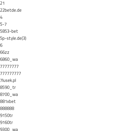
21
22betde.de
4
5-7
5853-bet
5p-style.de(3)
6
66zz
6860_wa
77777777
777777777
7lusek.pl
8590_tr
8700_wa
881xbet
888888
9150tr
9160tr
9300_wa