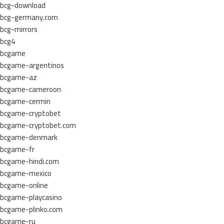
bcg-download
bcg-germany.com
bcg-mirrors
bcg4
bcgame
bcgame-argentinos
bcgame-az
bcgame-cameroon
bcgame-cermin
bcgame-cryptobet
bcgame-cryptobet.com
bcgame-denmark
bcgame-fr
bcgame-hindi.com
bcgame-mexico
bcgame-online
bcgame-playcasino
bcgame-plinko.com
bcgame-ru