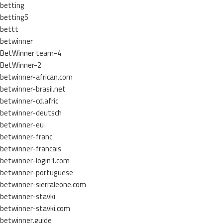
betting
betting5
bettt
betwinner
BetWinner team-4
BetWinner-2
betwinner-african.com
betwinner-brasil.net
betwinner-cd.afric
betwinner-deutsch
betwinner-eu
betwinner-franc
betwinner-francais
betwinner-login1.com
betwinner-portuguese
betwinner-sierraleone.com
betwinner-stavki
betwinner-stavki.com
betwinner.guide