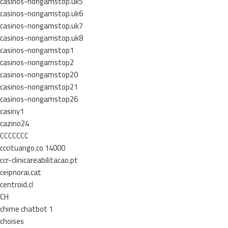
casinos-nongamstop.uk5
casinos-nongamstop.uk6
casinos-nongamstop.uk7
casinos-nongamstop.uk8
casinos-nongamstop1
casinos-nongamstop2
casinos-nongamstop20
casinos-nongamstop21
casinos-nongamstop26
casiny1
cazino24
CCCCCCC
cccituango.co 14000
ccr-clinicareabilitacao.pt
ceipnorai.cat
centroid.cl
CH
chime chatbot 1
choises