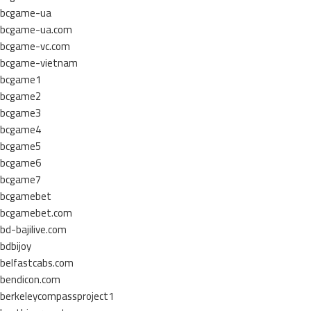
bcgame-ua
bcgame-ua.com
bcgame-vc.com
bcgame-vietnam
bcgame1
bcgame2
bcgame3
bcgame4
bcgame5
bcgame6
bcgame7
bcgamebet
bcgamebet.com
bd-bajilive.com
bdbijoy
belfastcabs.com
bendicon.com
berkeleycompassproject1