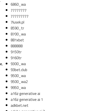
.
6860_wa
77777777
777777777
7lusek.pl
8590_tr
8700_wa
881xbet
888888
9150tr
9160tr
и,
9300_wa
93bet.club
9500_wa
9500_wa2
9950_wa
a16z generative ai
a16z generative ai 1
adkbet.net