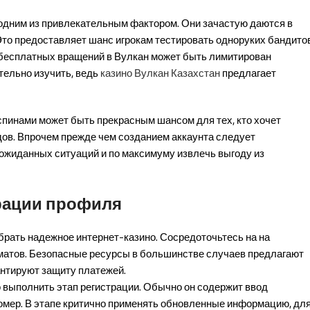
одним из привлекательным фактором. Они зачастую даются в
Это предоставляет шанс игрокам тестировать одноруких бандито
т бесплатных вращений в Вулкан может быть лимитирован
тельно изучить, ведь
казино Вулкан Казахстан
предлагает
спинами может быть прекрасным шансом для тех, кто хочет
дов. Впрочем прежде чем созданием аккаунта следует
неожиданных ситуаций и по максимуму извлечь выгоду из
трации профиля
брать надежное интернет-казино. Сосредоточьтесь на на
оматов. Безопасные ресурсы в большинстве случаев предлагают
антируют защиту платежей.
 выполнить этап регистрации. Обычно он содержит ввод
омер. В этапе критично применять обновленные информацию, дл