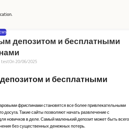
cation.
EWS
ым депозитом и бесплатными
нами
 test
On 20/06/2025
 депозитом и бесплатными
аровыми фриспинами становятся все более привлекательными
 досуга. Такие сайты позволяют начать развлечение с
ля новичков в деле. Самый маленький депозит может быть всего
чения без существенных денежных потерь.