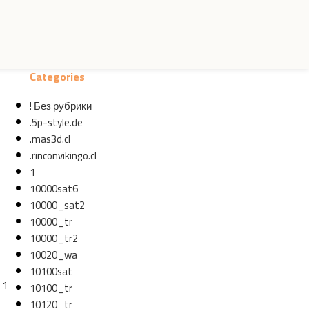
Categories
! Без рубрики
.5p-style.de
.mas3d.cl
.rinconvikingo.cl
1
10000sat6
10000_sat2
10000_tr
10000_tr2
10020_wa
10100sat
 1
10100_tr
10120_tr