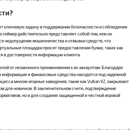
сти?
т ключевую задачу в поддержании безопасности и соблюдении
о геймер действительно представляет собой тем, кем он
ся недопущение мошенничества и отмывки средств, что
иртуальные площадки просят предоставления бумаг, таких как
ся в достоверности информации клиента.
ей от незаконного проникновения к их аккаунтам. Благодаря
ная информация и финансовые средства находятся под надежной
цесса многие игорные заведения, такие как Vulkan KZ, закрывают
м для новичков. В заключительном счете, подтверждение
рмативов, но и для создания защищенной и честной игровой