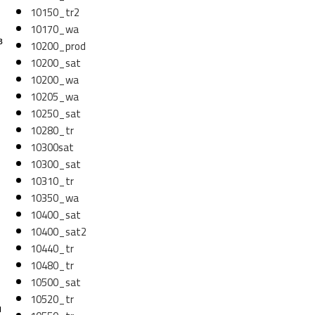
10150_tr2
10170_wa
в
10200_prod
10200_sat
10200_wa
10205_wa
10250_sat
10280_tr
10300sat
10300_sat
10310_tr
10350_wa
10400_sat
10400_sat2
10440_tr
10480_tr
10500_sat
10520_tr
я