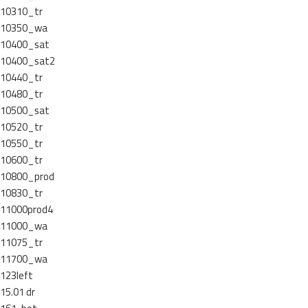
10310_tr
10350_wa
10400_sat
10400_sat2
10440_tr
10480_tr
10500_sat
10520_tr
10550_tr
10600_tr
10800_prod
10830_tr
11000prod4
11000_wa
11075_tr
11700_wa
123left
15.01 dr