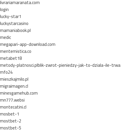
livrariamaranata.com
login
lucky-star1
luckystarcasino
mamaniabook.pl
medic
megapari-app-download.com
mentemistica.co
metabet18
metody-platnosci.plblik-zwrot-pieniedzy-jak-to-dziala-ile-trwa
mfo24
mieszkajmilo.pl
migraimagen.cl
minesgamehub.com
mn777.websi
montecatini.cl
mosbet-1
mostbet-2
mostbet-5