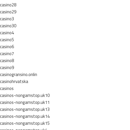
casino28
casino29
casino3
casino30
casino4
casino5
casino6
casino7
casino8
casino9
casinogransino.onlin
casinohrvatska
casinos
casinos-nongamstop.uk10
casinos-nongamstop.uk11
casinos-nongamstop.uk13
casinos-nongamstop.uk14
casinos-nongamstop.uk15