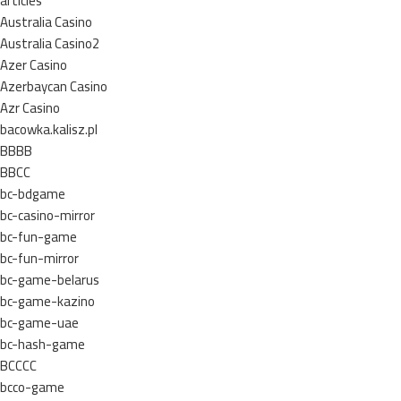
articles
Australia Casino
Australia Casino2
Azer Casino
Azerbaycan Casino
Azr Casino
bacowka.kalisz.pl
BBBB
BBCC
bc-bdgame
bc-casino-mirror
bc-fun-game
bc-fun-mirror
bc-game-belarus
bc-game-kazino
bc-game-uae
bc-hash-game
BCCCC
bcco-game