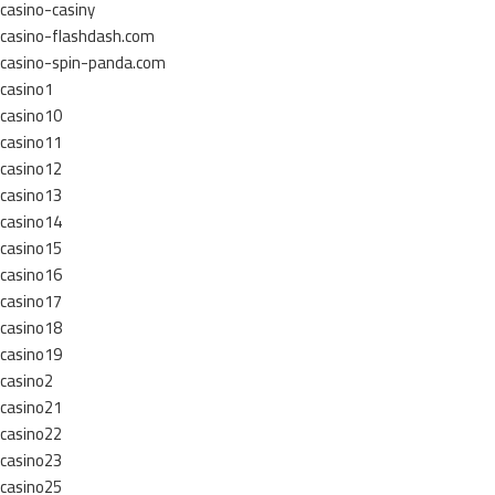
casino-casiny
casino-flashdash.com
casino-spin-panda.com
casino1
casino10
casino11
casino12
casino13
casino14
casino15
casino16
casino17
casino18
casino19
casino2
casino21
casino22
casino23
casino25