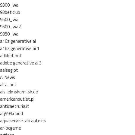
9300_wa
93bet.club
9500_wa
9500_wa2
9950_wa
a16z generative ai
a16z generative ai 1
adkbet.net
adobe generative ai 3
aeiseg.pt
AI News
alfa-bet
als-elmshorn-sh.de
americanoutlet.pl
anticaetruria.it
aq999.cloud
aquaservice-alicante.es
ar-bcgame