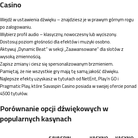
Casino
Wejdź w ustawienia dźwięku – znajdziesz je w prawym górnym rogu
po zalogowaniu.
Wybierz profil audio – klasyczny, nowoczesny lub wyciszony.
Dostosuj poziom głośności dla efektów i muzyki osobno.
Aktywuj „Dynamic Beat” w sekcji „Zaawansowane” dla slotów z
wysoką zmiennością.
Zapisz zmiany i ciesz się spersonalizowanym brzmieniem.
Pamiętaj, że nie wszystkie gry mają tę samą jakość dźwięku.
Najlepsze efekty uzyskasz w tytułach od NetEnt, Play’n GO i
Pragmatic Play, które Savaspin Casino posiada w swojej ofercie ponad
4500 tytułów.
Porównanie opcji dźwiękowych w
popularnych kasynach