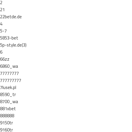
2
21
22betde.de
4
5-7
5853-bet
5p-style.de(3)
6
66zz
6860_wa
77777777
777777777
7lusek.pl
8590_tr
8700_wa
881xbet
888888
9150tr
9160tr