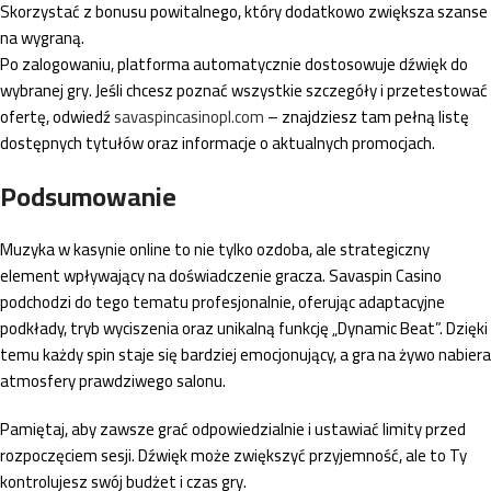
Skorzystać z bonusu powitalnego, który dodatkowo zwiększa szanse
na wygraną.
Po zalogowaniu, platforma automatycznie dostosowuje dźwięk do
wybranej gry. Jeśli chcesz poznać wszystkie szczegóły i przetestować
ofertę, odwiedź
savaspincasinopl.com
– znajdziesz tam pełną listę
dostępnych tytułów oraz informacje o aktualnych promocjach.
Podsumowanie
Muzyka w kasynie online to nie tylko ozdoba, ale strategiczny
element wpływający na doświadczenie gracza. Savaspin Casino
podchodzi do tego tematu profesjonalnie, oferując adaptacyjne
podkłady, tryb wyciszenia oraz unikalną funkcję „Dynamic Beat”. Dzięki
temu każdy spin staje się bardziej emocjonujący, a gra na żywo nabiera
atmosfery prawdziwego salonu.
Pamiętaj, aby zawsze grać odpowiedzialnie i ustawiać limity przed
rozpoczęciem sesji. Dźwięk może zwiększyć przyjemność, ale to Ty
kontrolujesz swój budżet i czas gry.