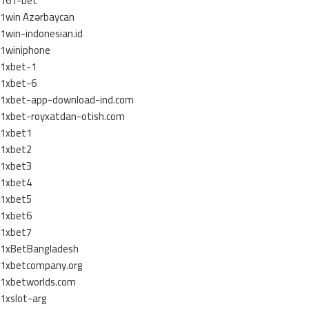
161-bet
1win Azərbaycan
1win-indonesian.id
1winiphone
1xbet-1
1xbet-6
1xbet-app-download-ind.com
1xbet-royxatdan-otish.com
1xbet1
1xbet2
1xbet3
1xbet4
1xbet5
1xbet6
1xbet7
1xBetBangladesh
1xbetcompany.org
1xbetworlds.com
1xslot-arg