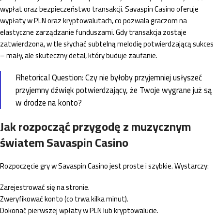
wypłat oraz bezpieczeństwo transakcji. Savaspin Casino oferuje
wypłaty w PLN oraz kryptowalutach, co pozwala graczom na
elastyczne zarządzanie funduszami. Gdy transakcja zostaje
zatwierdzona, w tle słychać subtelną melodię potwierdzającą sukces
– mały, ale skuteczny detal, który buduje zaufanie.
Rhetorical Question: Czy nie byłoby przyjemniej usłyszeć
przyjemny dźwięk potwierdzający, że Twoje wygrane już są
w drodze na konto?
Jak rozpocząć przygodę z muzycznym
światem Savaspin Casino
Rozpoczęcie gry w Savaspin Casino jest proste i szybkie. Wystarczy:
Zarejestrować się na stronie.
Zweryfikować konto (co trwa kilka minut).
Dokonać pierwszej wpłaty w PLN lub kryptowalucie.