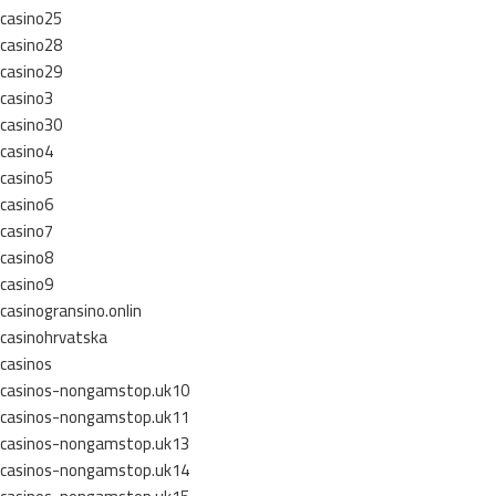
casino25
casino28
casino29
casino3
casino30
casino4
casino5
casino6
casino7
casino8
casino9
casinogransino.onlin
casinohrvatska
casinos
casinos-nongamstop.uk10
casinos-nongamstop.uk11
casinos-nongamstop.uk13
casinos-nongamstop.uk14