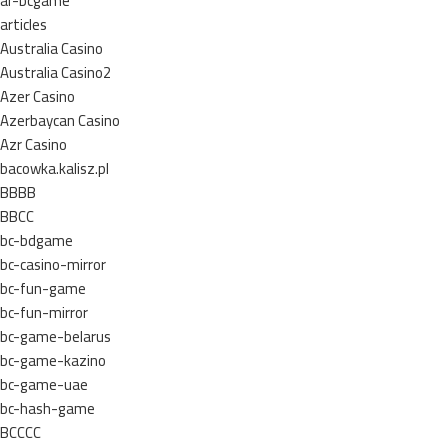
ar-bcgame
articles
Australia Casino
Australia Casino2
Azer Casino
Azerbaycan Casino
Azr Casino
bacowka.kalisz.pl
BBBB
BBCC
bc-bdgame
bc-casino-mirror
bc-fun-game
bc-fun-mirror
bc-game-belarus
bc-game-kazino
bc-game-uae
bc-hash-game
BCCCC