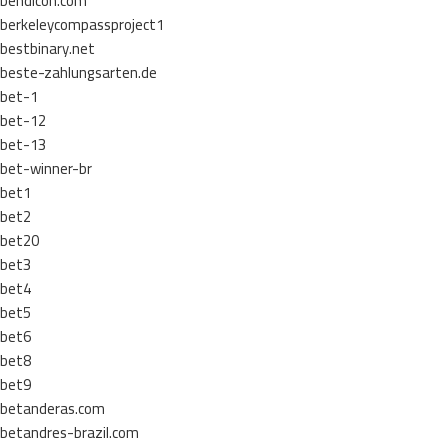
bendicon.com
berkeleycompassproject1
bestbinary.net
beste-zahlungsarten.de
bet-1
bet-12
bet-13
bet-winner-br
bet1
bet2
bet20
bet3
bet4
bet5
bet6
bet8
bet9
betanderas.com
betandres-brazil.com