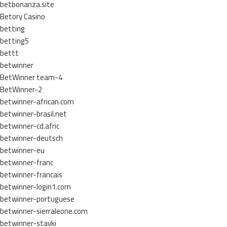
betbonanza.site
Betory Casino
betting
betting5
bettt
betwinner
BetWinner team-4
BetWinner-2
betwinner-african.com
betwinner-brasil.net
betwinner-cd.afric
betwinner-deutsch
betwinner-eu
betwinner-franc
betwinner-francais
betwinner-login1.com
betwinner-portuguese
betwinner-sierraleone.com
betwinner-stavki