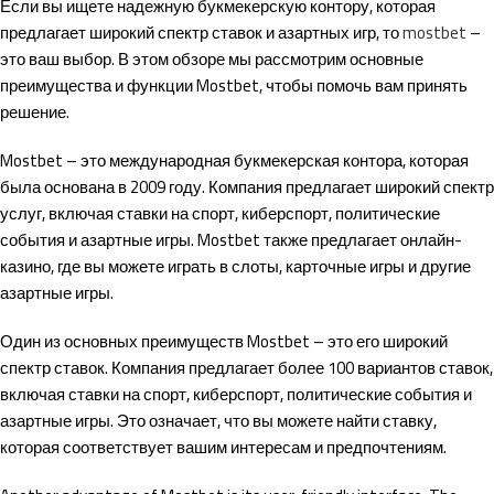
Если вы ищете надежную букмекерскую контору, которая
предлагает широкий спектр ставок и азартных игр, то
mostbet
–
это ваш выбор. В этом обзоре мы рассмотрим основные
преимущества и функции Mostbet, чтобы помочь вам принять
решение.
Mostbet – это международная букмекерская контора, которая
была основана в 2009 году. Компания предлагает широкий спектр
услуг, включая ставки на спорт, киберспорт, политические
события и азартные игры. Mostbet также предлагает онлайн-
казино, где вы можете играть в слоты, карточные игры и другие
азартные игры.
Один из основных преимуществ Mostbet – это его широкий
спектр ставок. Компания предлагает более 100 вариантов ставок,
включая ставки на спорт, киберспорт, политические события и
азартные игры. Это означает, что вы можете найти ставку,
которая соответствует вашим интересам и предпочтениям.