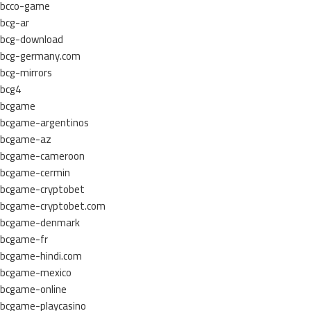
bcco-game
bcg-ar
bcg-download
bcg-germany.com
bcg-mirrors
bcg4
bcgame
bcgame-argentinos
bcgame-az
bcgame-cameroon
bcgame-cermin
bcgame-cryptobet
bcgame-cryptobet.com
bcgame-denmark
bcgame-fr
bcgame-hindi.com
bcgame-mexico
bcgame-online
bcgame-playcasino