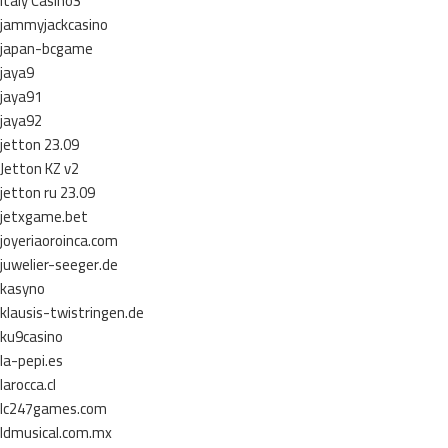
Italy Casino3
jammyjackcasino
japan-bcgame
jaya9
jaya91
jaya92
jetton 23.09
Jetton KZ v2
jetton ru 23.09
jetxgame.bet
joyeriaoroinca.com
juwelier-seeger.de
kasyno
klausis-twistringen.de
ku9casino
la-pepi.es
larocca.cl
lc247games.com
ldmusical.com.mx