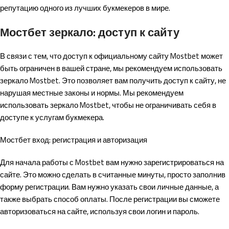
репутацию одного из лучших букмекеров в мире.
Мостбет зеркало: доступ к сайту
В связи с тем, что доступ к официальному сайту Mostbet может
быть ограничен в вашей стране, мы рекомендуем использовать
зеркало Mostbet. Это позволяет вам получить доступ к сайту, не
нарушая местные законы и нормы. Мы рекомендуем
использовать зеркало Mostbet, чтобы не ограничивать себя в
доступе к услугам букмекера.
Мостбет вход: регистрация и авторизация
Для начала работы с Mostbet вам нужно зарегистрироваться на
сайте. Это можно сделать в считанные минуты, просто заполнив
форму регистрации. Вам нужно указать свои личные данные, а
также выбрать способ оплаты. После регистрации вы сможете
авторизоваться на сайте, используя свои логин и пароль.