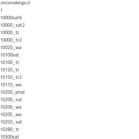
.rinconvikingo.cl
1
10000sat6
10000_sat2
10000_tr
10000_tr2
10020_wa
10100sat
10100_tr
10120_tr
10150_tr2
10170_wa
10200_prod
10200_sat
10200_wa
10205_wa
10250_sat
10280_tr
10300sat