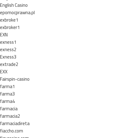
English Casino
epomocprawna.pl
exbroke1
exbroker1
EXN
exness1
exness2
Exness3
extrade2
EXX
Fairspin-casino
farma1
farma3
farma4
farmacia
farmacia2
farmaciadireta
fiaccho.com