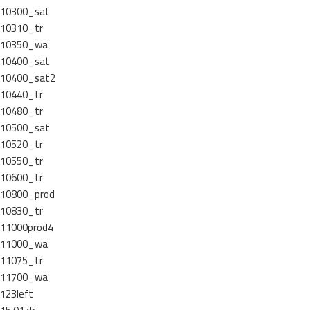
10300_sat
10310_tr
10350_wa
10400_sat
10400_sat2
10440_tr
10480_tr
10500_sat
10520_tr
10550_tr
10600_tr
10800_prod
10830_tr
11000prod4
11000_wa
11075_tr
11700_wa
123left