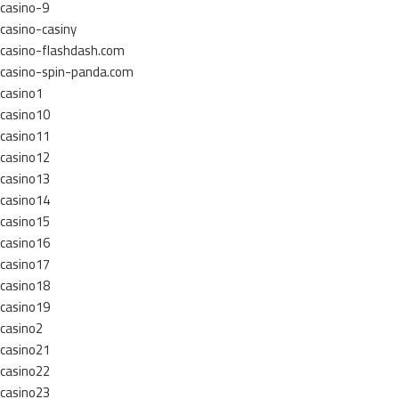
casino-9
casino-casiny
casino-flashdash.com
casino-spin-panda.com
casino1
casino10
casino11
casino12
casino13
casino14
casino15
casino16
casino17
casino18
casino19
casino2
casino21
casino22
casino23