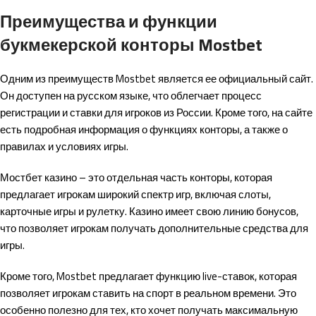
Преимущества и функции
букмекерской конторы Mostbet
Одним из преимуществ Mostbet является ее официальный сайт.
Он доступен на русском языке, что облегчает процесс
регистрации и ставки для игроков из России. Кроме того, на сайте
есть подробная информация о функциях конторы, а также о
правилах и условиях игры.
Мостбет казино – это отдельная часть конторы, которая
предлагает игрокам широкий спектр игр, включая слоты,
карточные игры и рулетку. Казино имеет свою линию бонусов,
что позволяет игрокам получать дополнительные средства для
игры.
Кроме того, Mostbet предлагает функцию live-ставок, которая
позволяет игрокам ставить на спорт в реальном времени. Это
особенно полезно для тех, кто хочет получать максимальную