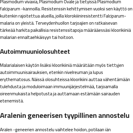
Plasmodium vivaxia, Plasmodium Ovale ja tietyissä Plasmodium
falciparum -kannoilla. Resistenssin kehittymisen vuoksi sen käyttö on
kuitenkin rajoitettua alueilla, joilla klorokiiiniresistentti Falciparum-
malaria on yleistä. Terveydenhuollon tarjoajien on ratkaisevan
tärkeää harkita paikallisia resistenssitapoja määrääessäsi kloorikiiniä
malarian ennaltaehkäisyyn tai hoitoon.
Autoimmuuniolosuhteet
Malarialaisen käytön lisäksi kloorikiiniä määrätään myös tiettyjen
autoimmuunisairauksien, etenkin nivelreuman ja lupus
erythematosus. Näissä olosuhteissa kloorikiini auttaa vähentämään
tulehdusta ja moduloimaan immuunijärjestelmää, tarjoamalla
oireenmukaista helpotusta ja auttamaan estämään sairauden
etenemistä.
Aralenin geneerisen tyypillinen annostelu
Aralen -geneerien annostelu vaihtelee hoidon, potilaan iän