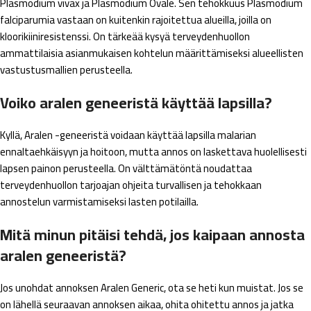
Plasmodium vivax ja Plasmodium Ovale. Sen tehokkuus Plasmodium
falciparumia vastaan ​​on kuitenkin rajoitettua alueilla, joilla on
kloorikiiniresistenssi. On tärkeää kysyä terveydenhuollon
ammattilaisia ​​asianmukaisen kohtelun määrittämiseksi alueellisten
vastustusmallien perusteella.
Voiko aralen geneeristä käyttää lapsilla?
Kyllä, Aralen -geneeristä voidaan käyttää lapsilla malarian
ennaltaehkäisyyn ja hoitoon, mutta annos on laskettava huolellisesti
lapsen painon perusteella. On välttämätöntä noudattaa
terveydenhuollon tarjoajan ohjeita turvallisen ja tehokkaan
annostelun varmistamiseksi lasten potilailla.
Mitä minun pitäisi tehdä, jos kaipaan annosta
aralen geneeristä?
Jos unohdat annoksen Aralen Generic, ota se heti kun muistat. Jos se
on lähellä seuraavan annoksen aikaa, ohita ohitettu annos ja jatka