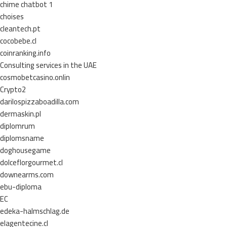
chime chatbot 1
choises
cleantech.pt
cocobebe.cl
coinranking.info
Consulting services in the UAE
cosmobetcasino.onlin
Crypto2
darilospizzaboadilla.com
dermaskin.pl
diplomrum
diplomsname
doghousegame
dolceflorgourmet.cl
downearms.com
ebu-diploma
EC
edeka-halmschlag.de
elagentecine.cl