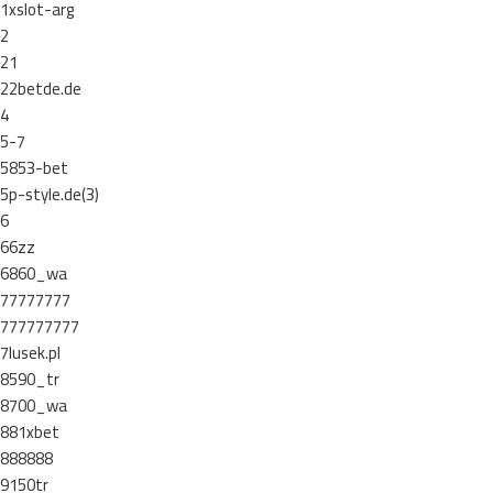
1xslot-arg
2
21
22betde.de
4
5-7
5853-bet
5p-style.de(3)
6
66zz
6860_wa
77777777
777777777
7lusek.pl
8590_tr
8700_wa
881xbet
888888
9150tr