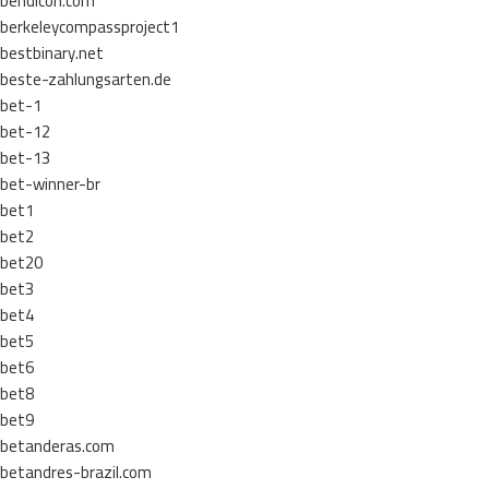
bendicon.com
berkeleycompassproject1
bestbinary.net
beste-zahlungsarten.de
bet-1
bet-12
bet-13
bet-winner-br
bet1
bet2
bet20
bet3
bet4
bet5
bet6
bet8
bet9
betanderas.com
betandres-brazil.com