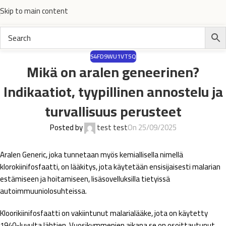
Skip to main content
S4FD9WU1VT5Q
Mikä on aralen geneerinen?
Indikaatiot, tyypillinen annostelu ja
turvallisuus perusteet
Posted by
test test
On 25/09/2025
Aralen Generic, joka tunnetaan myös kemiallisella nimellä
klorokiinifosfaatti, on lääkitys, jota käytetään ensisijaisesti malarian
estämiseen ja hoitamiseen, lisäsovelluksilla tietyissä
autoimmuuniolosuhteissa.
Kloorikiinifosfaatti on vakiintunut malarialääke, jota on käytetty
1940-luvulta lähtien. Vuosikymmenien aikana se on osoittautunut