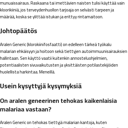
munuaissairaus. Raskaana tai imettävien naisten tulisi käyttää vain
kloorikiiniä, jos terveydenhuollon tarjoaja on selvästi tarpeen ja
määrää, koska se ylittää istukan ja erittyy rintamaitoon.
Johtopäätös
Aralen Generic (klorokiinifosfaatti) on edelleen tärkeä työkalu
malarian ehkäisyyn ja hoitoon sekä tiettyjen autoimmuunisairauksien
hallintaan. Sen käyttö vaatii kuitenkin annosteluohjelmien,
potentiaalisten sivuvaikutusten ja yksittäisten potilastekijöiden
huolellista harkintaa. Meneillä.
Usein kysyttyjä kysymyksiä
On aralen geneerinen tehokas kaikenlaisia ​​
malariaa vastaan?
Aralen Generic on tehokas tiettyjä malarian kantoja, kuten