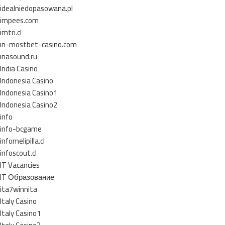
idealniedopasowana.pl
impees.com
imtri.cl
in-mostbet-casino.com
inasound.ru
India Casino
Indonesia Casino
Indonesia Casino1
Indonesia Casino2
info
info-bcgame
infomelipilla.cl
infoscout.cl
IT Vacancies
IT Образование
ita7winnita
Italy Casino
Italy Casino1