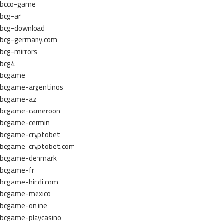
bcco-game
bcg-ar
bcg-download
bcg-germany.com
bcg-mirrors
bcg4
bcgame
bcgame-argentinos
bcgame-az
bcgame-cameroon
bcgame-cermin
bcgame-cryptobet
bcgame-cryptobet.com
bcgame-denmark
bcgame-fr
bcgame-hindi.com
bcgame-mexico
bcgame-online
bcgame-playcasino