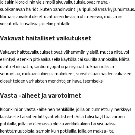
Joitakin klorokiiinin yleisimpiä sivuvaikutuksia ovat maha -
suolikanavan häiriöt, kuten pahoinvointi ja ripuli, päänsärky ja huimaus.
Nämä sivuvaikutukset ovat usein lieviä ja ohimeneviä, mutta ne
voivat olla kiusallisia joillekin potilaille.
Vakavat haitalliset vaikutukset
Vakavat haittavaikutukset ovat vähemmän yleisiä, mutta niitä voi
esiintyä, etenkin pitkäaikaisella käytöllä tai suurilla annoksilla. Näitä
ovat retinopatia, kardiomyopatia ja myopatia. Säännöllistä
seurantaa, mukaan lukien silmäkokeet, suositellaan näiden vakavien
olosuhteiden varhaisten merkintöjen havaitsemiseksi.
Vasta -aiheet ja varotoimet
Kloorikiini on vasta -aiheinen henkilöille, joilla on tunnettu yliherkkyys
lääkkeelle tai siihen liittyvät yhdisteet. Sitä tulisi käyttää varoen
potilailla, joilla on olemassa olevia verkkokalvon tai visuaalisia
kenttämuutoksia, samoin kuin potilailla, joilla on maksa- tai