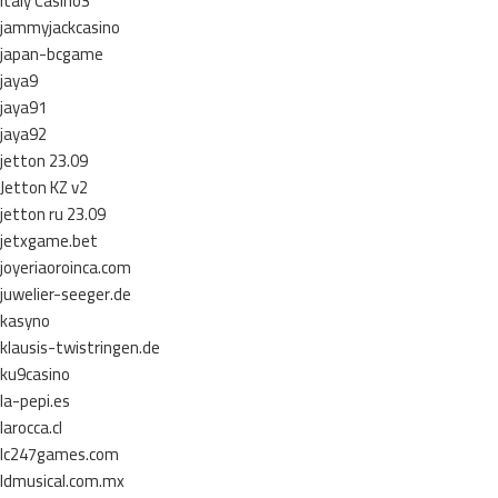
Italy Casino3
jammyjackcasino
japan-bcgame
jaya9
jaya91
jaya92
jetton 23.09
Jetton KZ v2
jetton ru 23.09
jetxgame.bet
joyeriaoroinca.com
juwelier-seeger.de
kasyno
klausis-twistringen.de
ku9casino
la-pepi.es
larocca.cl
lc247games.com
ldmusical.com.mx