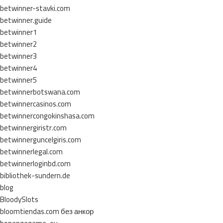
betwinner-stavki.com
betwinner.guide
betwinner1
betwinner2
betwinner3
betwinner4
betwinner5
betwinnerbotswana.com
betwinnercasinos.com
betwinnercongokinshasa.com
betwinnergiristr.com
betwinnerguncelgiris.com
betwinnerlegal.com
betwinnerloginbd.com
bibliothek-sundern.de
blog
BloodySlots
bloomtiendas.com без анкор