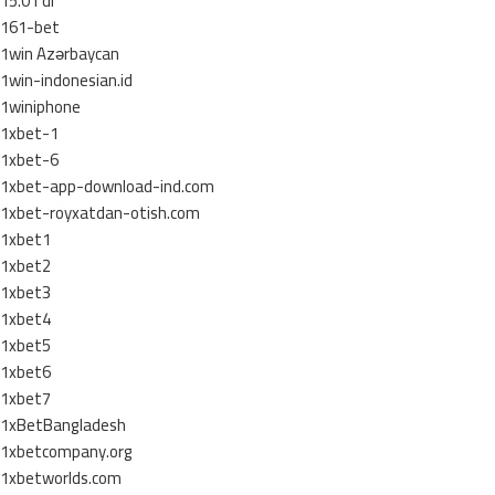
15.01 dr
161-bet
1win Azərbaycan
1win-indonesian.id
1winiphone
1xbet-1
1xbet-6
1xbet-app-download-ind.com
1xbet-royxatdan-otish.com
1xbet1
1xbet2
1xbet3
1xbet4
1xbet5
1xbet6
1xbet7
1xBetBangladesh
1xbetcompany.org
1xbetworlds.com