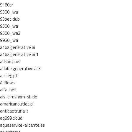
9160tr
9300_wa
93bet.club
9500_wa
9500_wa2
9950_wa
a16z generative ai
a16z generative ai 1
adkbet.net
adobe generative ai 3
aeiseg.pt
AI News
alfa-bet
als-elmshorn-sh.de
americanoutlet.pl
anticaetruria.it
aq999.cloud
aquaservice-alicante.es