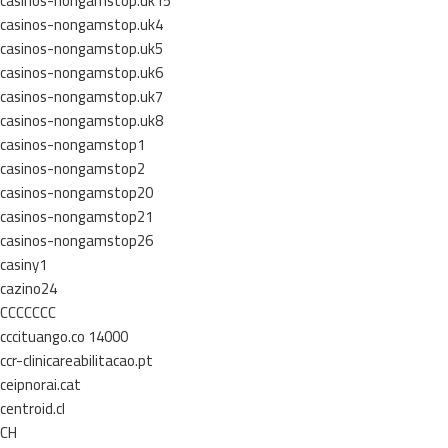
casinos-nongamstop.uk15
casinos-nongamstop.uk4
casinos-nongamstop.uk5
casinos-nongamstop.uk6
casinos-nongamstop.uk7
casinos-nongamstop.uk8
casinos-nongamstop1
casinos-nongamstop2
casinos-nongamstop20
casinos-nongamstop21
casinos-nongamstop26
casiny1
cazino24
CCCCCCC
cccituango.co 14000
ccr-clinicareabilitacao.pt
ceipnorai.cat
centroid.cl
CH