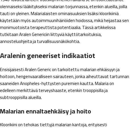
olennaiseksi lääkitykseksi malarian torjunnassa, etenkin alueilla, joilla
tauti on yleinen. Malarialaisten ominaisuuksien lisäksi kloorikiiniä
käytetään myös autoimmuunihäiriöiden hoidossa, mikä heijastaa sen
monimuotoista terapeuttista potentiaalia. Tässä artikkelissa
tutkitaan Aralen Genericiin liittyviä käyttötarkoituksia,
annosteluohjeita ja turvallisuusnäkökohtia.
Aralenin geneeriset indikaatiot
Ensisijaisesti Aralen Generic on tarkoitettu malarian ehkäisyyn ja
hoitoon, hengenvaaralliseen sairauteen, jonka aiheuttavat tartunnan
saaneiden Anopheles-hyttysten puremien kautta. Malaria on
edelleen merkittävä terveyshaaste, etenkin trooppisilla ja
subtrooppisilla alueilla.
Malarian ennaltaehkäisy ja hoito
Kloorikiini on tehokas tiettyjä malarian kantoja, erityisesti