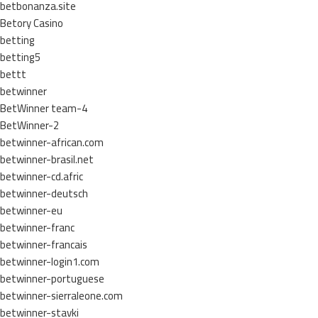
betbonanza.site
Betory Casino
betting
betting5
bettt
betwinner
BetWinner team-4
BetWinner-2
betwinner-african.com
betwinner-brasil.net
betwinner-cd.afric
betwinner-deutsch
betwinner-eu
betwinner-franc
betwinner-francais
betwinner-login1.com
betwinner-portuguese
betwinner-sierraleone.com
betwinner-stavki