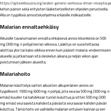
https://apteekkisuora.org/aralen-generic-verkossa-ilman-reseptia
ja
kehon painon sekä erityisten lääketieteellisten ohjeiden perusteella.
Alla on tyypillisiä annosteluohjelmia erilaisille indikaatioille:
Malarian ennaltaehkäisy
Aikuisille tavanomainen ennalta ehkäisevä annos kloorikiiniä on 500
mg (300 mg: n pohja) kerran viikossa. Lääkitys on suositeltavaa
aloittaa yksi tai kaksi viikkoa ennen kuin pääset malaria-endeemiseen
alueelle ja jatkamaan sitä oleskelun aikana ja neljän viikon ajan
poistumisen jälkeen alueelta.
Malariahoito
Malarian käsittelyä varten aikuisten alkuperäinen annos on
tyypillisesti 1000 mg (600 mg: n pohja), jota seuraa 500 mg (300 mg: n
emäs) kuuden tai kahdeksan tunnin kuluttua ja sitten 500 mg (300
mg emäs) seuraavista kahdesta päivästä seuraavan kahden päivän
kuluttua. Tämä hoito voi vaihdella malarian erityisen kannan ja sen