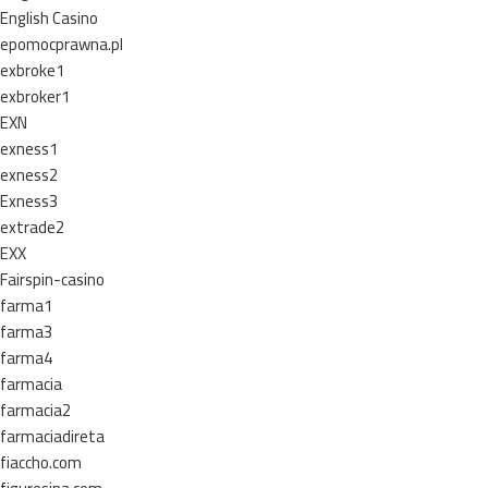
English Casino
epomocprawna.pl
exbroke1
exbroker1
EXN
exness1
exness2
Exness3
extrade2
EXX
Fairspin-casino
farma1
farma3
farma4
farmacia
farmacia2
farmaciadireta
fiaccho.com