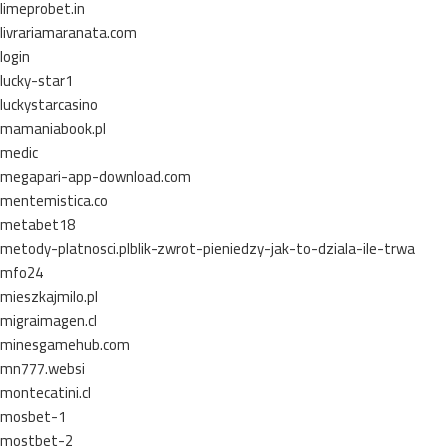
limeprobet.in
livrariamaranata.com
login
lucky-star1
luckystarcasino
mamaniabook.pl
medic
megapari-app-download.com
mentemistica.co
metabet18
metody-platnosci.plblik-zwrot-pieniedzy-jak-to-dziala-ile-trwa
mfo24
mieszkajmilo.pl
migraimagen.cl
minesgamehub.com
mn777.websi
montecatini.cl
mosbet-1
mostbet-2