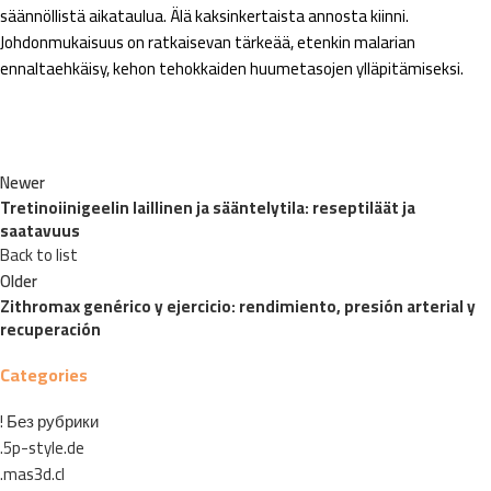
säännöllistä aikataulua. Älä kaksinkertaista annosta kiinni.
Johdonmukaisuus on ratkaisevan tärkeää, etenkin malarian
ennaltaehkäisy, kehon tehokkaiden huumetasojen ylläpitämiseksi.
Newer
Tretinoiinigeelin laillinen ja sääntelytila: reseptiläät ja
saatavuus
Back to list
Older
Zithromax genérico y ejercicio: rendimiento, presión arterial y
recuperación
Categories
! Без рубрики
.5p-style.de
.mas3d.cl