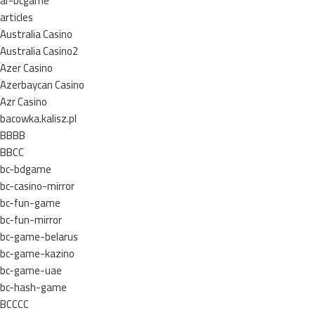
ar-bcgame
articles
Australia Casino
Australia Casino2
Azer Casino
Azerbaycan Casino
Azr Casino
bacowka.kalisz.pl
BBBB
BBCC
bc-bdgame
bc-casino-mirror
bc-fun-game
bc-fun-mirror
bc-game-belarus
bc-game-kazino
bc-game-uae
bc-hash-game
BCCCC