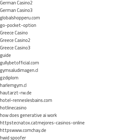
German Casino2
German Casino3
globalshopperu.com
go-pocket-option
Greece Casino
Greece Casino2
Greece Casino3
guide
gullybetofficial.com
gymsaludimagen.cl
gzdiplom
harlemgym.cl
hautarzt-rw.de
hotel-renneslesbains.com
hotlinecasino
how does generative ai work
httpstecnatox.catmejores-casinos-online
httpswww.comchay.de
hwid spoofer