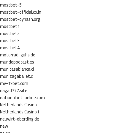
mostbet-5
mostbet-official.co.in
mostbet-oynash.org
mostbet1
mostbet2
mostbet3
mostbet4
motorrad-guhs.de
mundopodcast.es
municasablanca.cl
munizagaballet.cl
my-1xbet.com
nagad777.site
nationalbet-online.com
Netherlands Casino
Netherlands Casino1
neuwirt-oberding.de
new