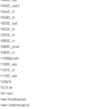
10400_sat2
10440_tr
10480_tr
10500_sat
10520_tr
10550_tr
10600_tr
10800_prod
10830_tr
11000prod4
11000_wa
11075_tr
11700_wa
123left
15.01 dr
161-bet
1win Azərbaycan
1win-indonesian.id