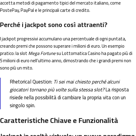
accetta metodi di pagamento tipici del mercato italiano, come
PostePay, PayPal e le principali carte di credito.
Perché i jackpot sono così attraenti?
I jackpot progressivi accumulano una percentuale di ogni puntata,
creando premi che possono superare i milioni di euro. Un esempio
pratico: la slot
Mega Fortune
su Lottomatica Casino ha pagato più di
5 milioni di euro nell’ultimo anno, dimostrando che i grandi premi non
sono più un mito.
Rhetorical Question:
Ti sei mai chiesto perché alcuni
giocatori tornano più volte sulla stessa slot?
La risposta
risiede nella possibilità di cambiare la propria vita con un
singolo spin.
Caratteristiche Chiave e Funzionalità