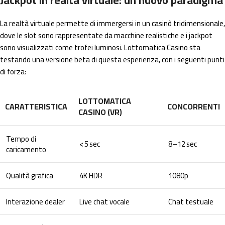
Jackpot in realtà virtuale: un nuovo paradigma
La realtà virtuale permette di immergersi in un casinò tridimensionale,
dove le slot sono rappresentate da macchine realistiche e i jackpot
sono visualizzati come trofei luminosi. Lottomatica Casino sta
testando una versione beta di questa esperienza, con i seguenti punti
di forza:
LOTTOMATICA
CARATTERISTICA
CONCORRENTI
CASINO (VR)
Tempo di
< 5 sec
8–12 sec
caricamento
Qualità grafica
4K HDR
1080p
Interazione dealer
Live chat vocale
Chat testuale