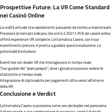
Prospettive Future: La VR Come Standard
nei Casinò Online
La realtà virtuale sta rapidamente passando da nicchia a mainstream.
Previsioni di mercato indicano che entro il 2027 il 35 % dei casinò online
offrirà esperienze VR complete. Lottomatica Casino, con il suo
investimento precoce, è pronta a guidare questa evoluzione. Le
potenzialità includono:
Eventi live con dealer VR che interagiscono in tempo reale.
Tour guidati dei “piani jackpot”, dove i giocatori possono vedere le
statistiche in tempo reale.
Integrazione di criptovalute per pagamenti ultra‑veloci all’interno
della VR.
Conclusione e Verdict
Lottomatica Casino si posiziona come uno dei leader nel panorama
italiano grazie a una combinazione di sicurezza, varietà di giochi,