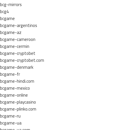
bcg-mirrors
bcg4
bcgame
bcgame-argentinos
bcgame-az
bcgame-cameroon
bcgame-cermin
bcgame-cryptobet
bcgame-cryptobet.com
bcgame-denmark
bcgame-fr
bcgame-hindi.com
bcgame-mexico
bcgame-online
bcgame-playcasino
bcgame-plinko.com
bcgame-ru
bcgame-ua
bcgame-ua.com