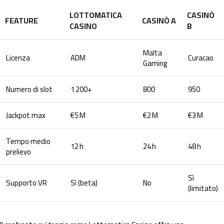
LOTTOMATICA
CASINÒ
FEATURE
CASINÒ A
CASINO
B
Malta
Licenza
ADM
Curacao
Gaming
Numero di slot
1 200+
800
950
Jackpot max
€5 M
€2 M
€3 M
Tempo medio
12 h
24 h
48 h
prelievo
Sì
Supporto VR
Sì (beta)
No
(limitato)