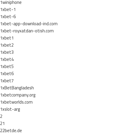
1winiphone
1xbet-1
1xbet-6
1xbet-app-download-ind.com
1xbet-royxatdan-otish.com
1xbet1
1xbet2
1xbet3
1xbet4
1xbet5
1xbet6
1xbet7
1xBetBangladesh
1xbetcompany.org
1xbetworlds.com
1xslot-arg
2
21
22betde.de