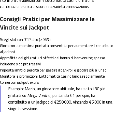
Il confronto evidenzia come Lottomatica Casino offra una
combinazione unica di sicurezza, varietà e innovazione.
Consigli Pratici per Massimizzare le
Vincite sui Jackpot
Scegli slot con RTP alto (≥ 96 %).
Gioca con la massima puntata consentita per aumentare il contributo
al jackpot.
Approfitta dei giri gratuiti offerti dal bonus di benvenuto; spesso
includono slot progressivi.
Imposta limiti di perdita per gestire il bankroll e giocare più a lungo.
Monitora le promozioni: Lottomatica Casino lancia regolarmente
tornei con jackpot extra.
Esempio: Mario, un giocatore abituale, ha usato i 30 giri
gratuiti su
Mega Vault
e, puntando €1 per spin, ha
contribuito a un jackpot di €250 000, vincendo €5 000 in una
singola sessione.