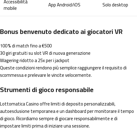
Accessibilità
App Android/iOS
Solo desktop
mobile
Bonus benvenuto dedicato ai giocatori VR
100 % di match fino a €500
30 giri gratuiti su slot VR di nuova generazione
Wagering ridotto a 25x per i jackpot
Queste condizioni rendono più semplice raggiungere il requisito di
scommessa e prelevare le vincite velocemente.
Strumenti di gioco responsabile
Lottomatica Casino offre limiti di deposito personalizzabili,
autoesclusione temporanea e un dashboard per monitorare il tempo
di gioco. Ricordiamo sempre di giocare responsabilmente e di
impostare limiti prima di iniziare una sessione.