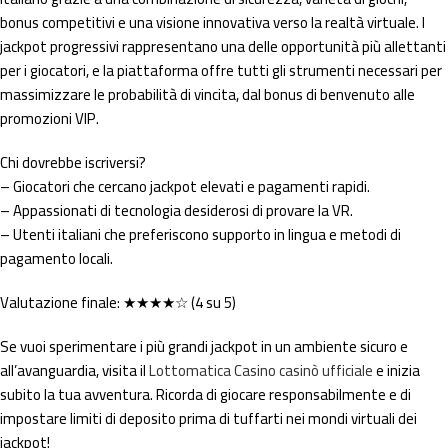
bonus competitivi e una visione innovativa verso la realtà virtuale. I
jackpot progressivi rappresentano una delle opportunità più allettanti
per i giocatori, e la piattaforma offre tutti gli strumenti necessari per
massimizzare le probabilità di vincita, dal bonus di benvenuto alle
promozioni VIP.
Chi dovrebbe iscriversi?
– Giocatori che cercano jackpot elevati e pagamenti rapidi.
– Appassionati di tecnologia desiderosi di provare la VR.
– Utenti italiani che preferiscono supporto in lingua e metodi di
pagamento locali.
Valutazione finale: ★★★★☆ (4 su 5)
Se vuoi sperimentare i più grandi jackpot in un ambiente sicuro e
all’avanguardia, visita il
Lottomatica Casino casinò ufficiale
e inizia
subito la tua avventura. Ricorda di giocare responsabilmente e di
impostare limiti di deposito prima di tuffarti nei mondi virtuali dei
jackpot!