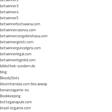
betwinner3
betwinner4
betwinner5
betwinnerbotswana.com
betwinnercasinos.com
betwinnercongokinshasa.com
betwinnergiristr.com
betwinnerguncelgiris.com
betwinnerlegal.com
betwinnerloginbd.com
bibliothek-sundern.de
blog
BloodySlots
bloomtiendas.com без анкор
bonanzagame-eu
Bookkeeping
botteganapule.com
brazil-bcgame.com