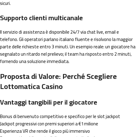
sicuri.
Supporto clienti multicanale
Il servizio di assistenza è disponibile 24/7 via chat live, email e
telefono. Gli operatori parlano italiano fluente e risolvono la maggior
parte delle richieste entro 3 minuti. Un esempio reale: un giocatore ha
segnalato un ritardo nel prelievo; il team ha risposto entro 2 minuti,
fornendo una soluzione immediata.
Proposta di Valore: Perché Scegliere
Lottomatica Casino
Vantaggi tangibili per il giocatore
Bonus di benvenuto competitivo e specifico per le slot jackpot
Jackpot progressivi con premi superiori a €1 milione
Esperienza VR che rende il gioco più immersivo