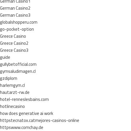
German Casino1
German Casino2
German Casino3
globalshopperu.com
go-pocket-option
Greece Casino
Greece Casino2
Greece Casino3
guide
gullybetofficial.com
gymsaludimagen.cl
gzdiplom
harlemgym.cl
hautarzt-rw.de
hotel-renneslesbains.com
hotlinecasino
how does generative ai work
httpstecnatox.catmejores-casinos-online
httpswww.comchay.de