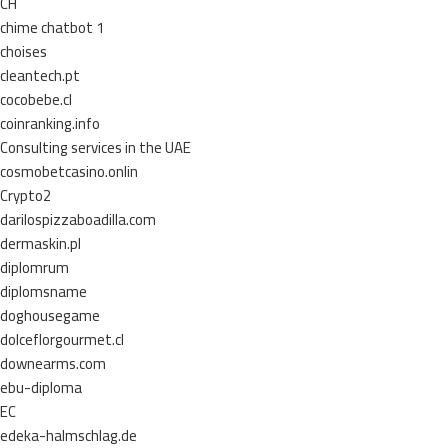
CH
chime chatbot 1
choises
cleantech.pt
cocobebe.cl
coinranking.info
Consulting services in the UAE
cosmobetcasino.onlin
Crypto2
darilospizzaboadilla.com
dermaskin.pl
diplomrum
diplomsname
doghousegame
dolceflorgourmet.cl
downearms.com
ebu-diploma
EC
edeka-halmschlag.de