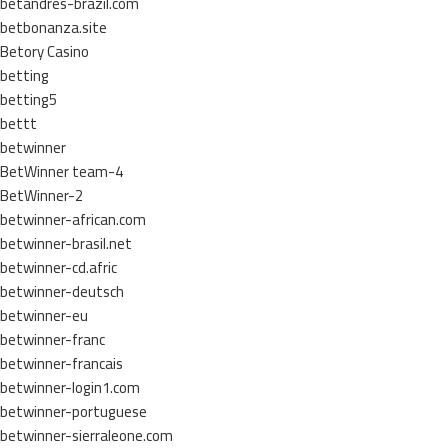
betandres-brazil.com
betbonanza.site
Betory Casino
betting
betting5
bettt
betwinner
BetWinner team-4
BetWinner-2
betwinner-african.com
betwinner-brasil.net
betwinner-cd.afric
betwinner-deutsch
betwinner-eu
betwinner-franc
betwinner-francais
betwinner-login1.com
betwinner-portuguese
betwinner-sierraleone.com