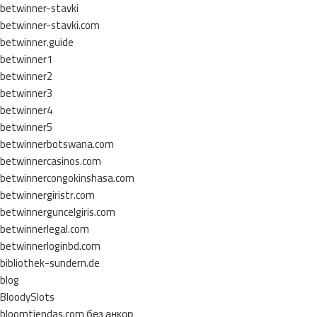
betwinner-stavki
betwinner-stavki.com
betwinner.guide
betwinner1
betwinner2
betwinner3
betwinner4
betwinner5
betwinnerbotswana.com
betwinnercasinos.com
betwinnercongokinshasa.com
betwinnergiristr.com
betwinnerguncelgiris.com
betwinnerlegal.com
betwinnerloginbd.com
bibliothek-sundern.de
blog
BloodySlots
bloomtiendas.com без анкор