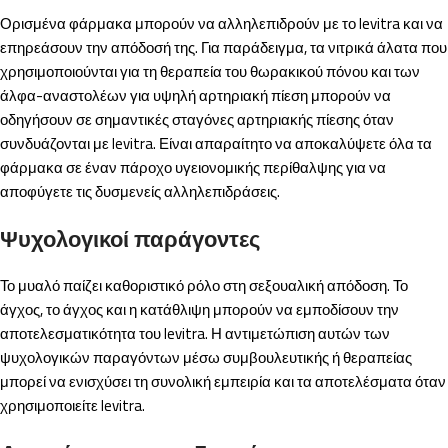
Ορισμένα φάρμακα μπορούν να αλληλεπιδρούν με το levitra και να
επηρεάσουν την απόδοσή της. Για παράδειγμα, τα νιτρικά άλατα που
χρησιμοποιούνται για τη θεραπεία του θωρακικού πόνου και των
άλφα-αναστολέων για υψηλή αρτηριακή πίεση μπορούν να
οδηγήσουν σε σημαντικές σταγόνες αρτηριακής πίεσης όταν
συνδυάζονται με levitra. Είναι απαραίτητο να αποκαλύψετε όλα τα
φάρμακα σε έναν πάροχο υγειονομικής περίθαλψης για να
αποφύγετε τις δυσμενείς αλληλεπιδράσεις.
Ψυχολογικοί παράγοντες
Το μυαλό παίζει καθοριστικό ρόλο στη σεξουαλική απόδοση. Το
άγχος, το άγχος και η κατάθλιψη μπορούν να εμποδίσουν την
αποτελεσματικότητα του levitra. Η αντιμετώπιση αυτών των
ψυχολογικών παραγόντων μέσω συμβουλευτικής ή θεραπείας
μπορεί να ενισχύσει τη συνολική εμπειρία και τα αποτελέσματα όταν
χρησιμοποιείτε levitra.