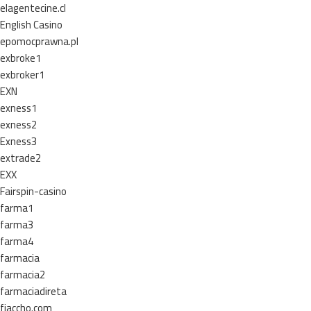
elagentecine.cl
English Casino
epomocprawna.pl
exbroke1
exbroker1
EXN
exness1
exness2
Exness3
extrade2
EXX
Fairspin-casino
farma1
farma3
farma4
farmacia
farmacia2
farmaciadireta
fiaccho.com