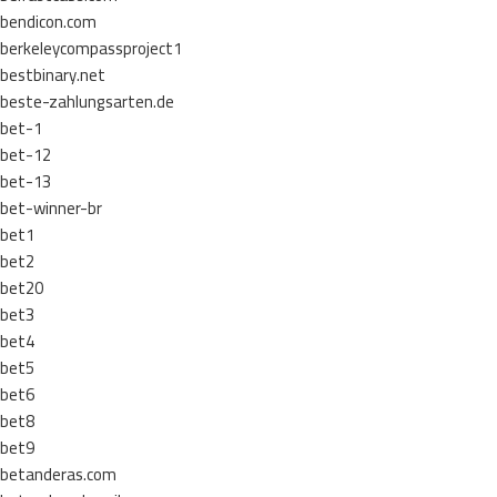
bendicon.com
berkeleycompassproject1
bestbinary.net
beste-zahlungsarten.de
bet-1
bet-12
bet-13
bet-winner-br
bet1
bet2
bet20
bet3
bet4
bet5
bet6
bet8
bet9
betanderas.com