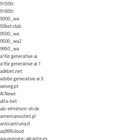
9150tr
9160tr
9300_wa
93bet.club
9500_wa
9500_wa2
9950_wa
a16z generative ai
a16z generative ai 1
adkbet.net
adobe generative ai 3
aeiseg.pt
AI News
alfa-bet
als-elmshorn-sh.de
americanoutlet.pl
anticaetruria.it
aq999.cloud
aquaservice-alicante.es