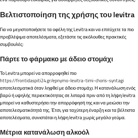
Βελτιστοποίηση της χρήσης του levitra
Για να μεγιστοποιήσετε τα οφέλη της Levitra και να επιτύχετε τα πιο
προβλέψιμα αποτελέσματα, εξετάστε τις ακόλουθες πρακτικές
συμβουλές:
Πάρτε το φάρμακο με άδειο στομάχι
Το Levitra μπορεί να απορροφηθεί πιο
https://frontidaspiti24.gr/epnymo-levitra-timi-choris-syntagi
αποτελεσματικά όταν ληφθεί με άδειο στομάχι. Η κατανάλωση ενός
βαρύ ή υψηλής περιεκτικότητας σε λιπαρά πριν από τη λήψη levitra
μπορεί να καθυστερήσει την απορρόφησή της και να μειώσει την
αποτελεσματικότητά της. Έτσι, για ταχύτερη έναρξη και τα βέλτιστα
αποτελέσματα, συνιστάται η λήψη levitra χωρίς μεγάλο γεύμα.
Μέτρια κατανάλωση αλκοόλ