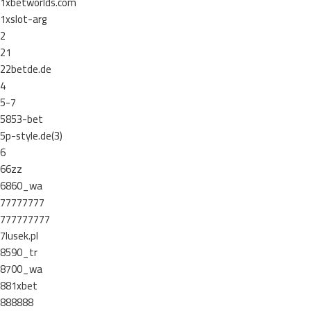
1xbetworlds.com
1xslot-arg
2
21
22betde.de
4
5-7
5853-bet
5p-style.de(3)
6
66zz
6860_wa
77777777
777777777
7lusek.pl
8590_tr
8700_wa
881xbet
888888