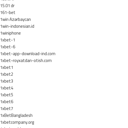
15.01 dr
161-bet
1win Azərbaycan
1win-indonesian.id
1winiphone
1xbet-1
1xbet-6
1xbet-app-download-ind.com
1xbet-royxatdan-otish.com
1xbet1
1xbet2
1xbet3
1xbet4
1xbet5
1xbet6
1xbet7
1xBetBangladesh
1xbetcompany.org