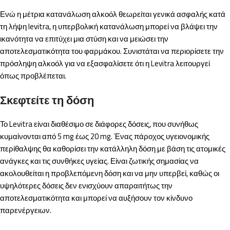
Ενώ η μέτρια κατανάλωση αλκοόλ θεωρείται γενικά ασφαλής κατά
τη λήψη levitra, η υπερβολική κατανάλωση μπορεί να βλάψει την
ικανότητα να επιτύχει μια στύση και να μειώσει την
αποτελεσματικότητα του φαρμάκου. Συνιστάται να περιορίσετε την
πρόσληψη αλκοόλ για να εξασφαλίσετε ότι η Levitra λειτουργεί
όπως προβλέπεται.
Σκεφτείτε τη δόση
Το Levitra είναι διαθέσιμο σε διάφορες δόσεις, που συνήθως
κυμαίνονται από 5 mg έως 20 mg. Ένας πάροχος υγειονομικής
περίθαλψης θα καθορίσει την κατάλληλη δόση με βάση τις ατομικές
ανάγκες και τις συνθήκες υγείας. Είναι ζωτικής σημασίας να
ακολουθείται η προβλεπόμενη δόση και να μην υπερβεί, καθώς οι
υψηλότερες δόσεις δεν ενισχύουν απαραιτήτως την
αποτελεσματικότητα και μπορεί να αυξήσουν τον κίνδυνο
παρενέργειων.