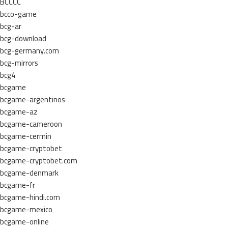
BCCCC
bcco-game
bcg-ar
bcg-download
bcg-germany.com
bcg-mirrors
bcg4
bcgame
bcgame-argentinos
bcgame-az
bcgame-cameroon
bcgame-cermin
bcgame-cryptobet
bcgame-cryptobet.com
bcgame-denmark
bcgame-fr
bcgame-hindi.com
bcgame-mexico
bcgame-online