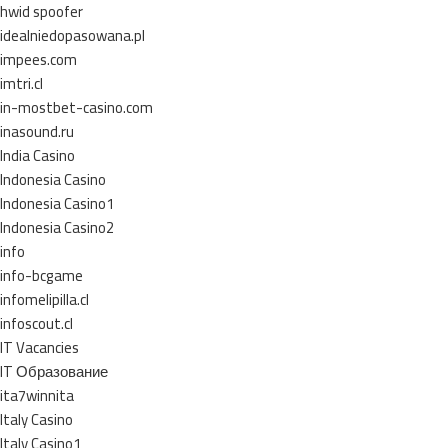
hwid spoofer
idealniedopasowana.pl
impees.com
imtri.cl
in-mostbet-casino.com
inasound.ru
India Casino
Indonesia Casino
Indonesia Casino1
Indonesia Casino2
info
info-bcgame
infomelipilla.cl
infoscout.cl
IT Vacancies
IT Образование
ita7winnita
Italy Casino
Italy Casino1