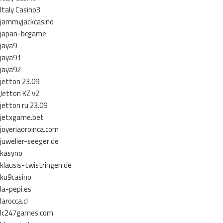
Italy Casino3
jammyjackcasino
japan-bcgame
jaya9
jaya91
jaya92
jetton 23.09
Jetton KZ v2
jetton ru 23.09
jetxgame.bet
joyeriaoroinca.com
juwelier-seeger.de
kasyno
klausis-twistringen.de
ku9casino
la-pepi.es
larocca.cl
lc247games.com