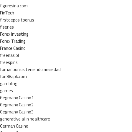
figuresina.com
FinTech
firstdepositbonus
fiser.es
Forex Investing
Forex Trading
France Casino
freenas.pl
freespins
fumar porros teniendo ansiedad
fun88apk.com
gambling
games
Gegmany Casino1
Gegmany Casino2
Gegmany Casino3
generative ai in healthcare
German Casino