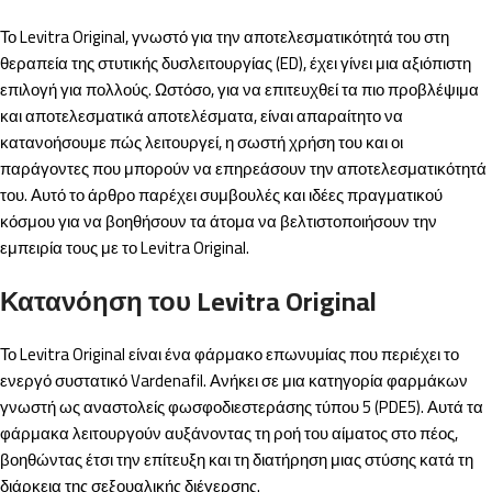
Το Levitra Original, γνωστό για την αποτελεσματικότητά του στη
θεραπεία της στυτικής δυσλειτουργίας (ED), έχει γίνει μια αξιόπιστη
επιλογή για πολλούς. Ωστόσο, για να επιτευχθεί τα πιο προβλέψιμα
και αποτελεσματικά αποτελέσματα, είναι απαραίτητο να
κατανοήσουμε πώς λειτουργεί, η σωστή χρήση του και οι
παράγοντες που μπορούν να επηρεάσουν την αποτελεσματικότητά
του. Αυτό το άρθρο παρέχει συμβουλές και ιδέες πραγματικού
κόσμου για να βοηθήσουν τα άτομα να βελτιστοποιήσουν την
εμπειρία τους με το Levitra Original.
Κατανόηση του Levitra Original
Το Levitra Original είναι ένα φάρμακο επωνυμίας που περιέχει το
ενεργό συστατικό Vardenafil. Ανήκει σε μια κατηγορία φαρμάκων
γνωστή ως αναστολείς φωσφοδιεστεράσης τύπου 5 (PDE5). Αυτά τα
φάρμακα λειτουργούν αυξάνοντας τη ροή του αίματος στο πέος,
βοηθώντας έτσι την επίτευξη και τη διατήρηση μιας στύσης κατά τη
διάρκεια της σεξουαλικής διέγερσης.