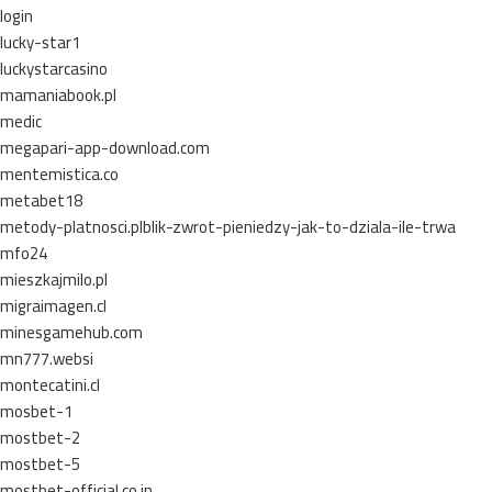
login
lucky-star1
luckystarcasino
mamaniabook.pl
medic
megapari-app-download.com
mentemistica.co
metabet18
metody-platnosci.plblik-zwrot-pieniedzy-jak-to-dziala-ile-trwa
mfo24
mieszkajmilo.pl
migraimagen.cl
minesgamehub.com
mn777.websi
montecatini.cl
mosbet-1
mostbet-2
mostbet-5
mostbet-official.co.in