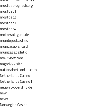
mostbet-oynash.org
mostbet1
mostbet2
mostbet3
mostbet4
motorrad-guhs.de
mundopodcast.es
municasablanca.cl
munizagaballet.cl
my-1xbet.com
nagad777.site
nationalbet-online.com
Netherlands Casino
Netherlands Casino1
neuwirt-oberding.de
new
news
Norwegian Casino