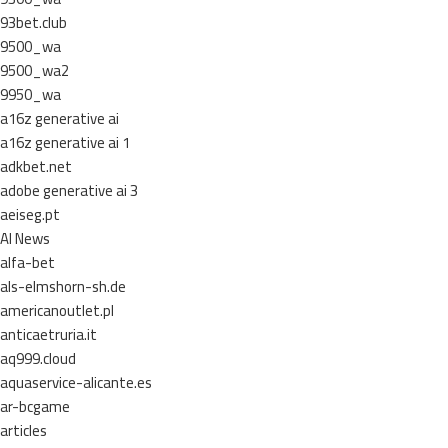
93bet.club
9500_wa
9500_wa2
9950_wa
a16z generative ai
a16z generative ai 1
adkbet.net
adobe generative ai 3
aeiseg.pt
AI News
alfa-bet
als-elmshorn-sh.de
americanoutlet.pl
anticaetruria.it
aq999.cloud
aquaservice-alicante.es
ar-bcgame
articles