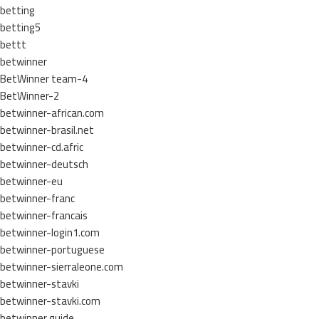
betting
betting5
bettt
betwinner
BetWinner team-4
BetWinner-2
betwinner-african.com
betwinner-brasil.net
betwinner-cd.afric
betwinner-deutsch
betwinner-eu
betwinner-franc
betwinner-francais
betwinner-login1.com
betwinner-portuguese
betwinner-sierraleone.com
betwinner-stavki
betwinner-stavki.com
betwinner.guide