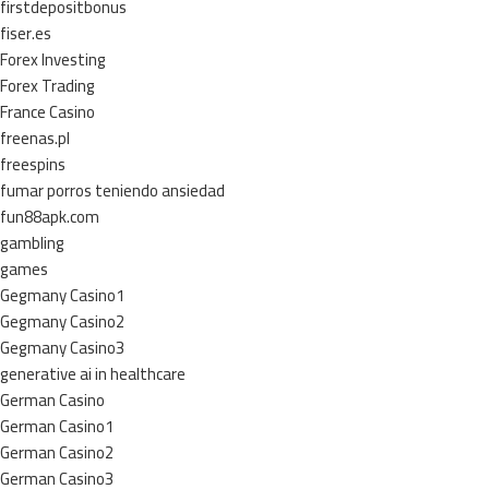
firstdepositbonus
fiser.es
Forex Investing
Forex Trading
France Casino
freenas.pl
freespins
fumar porros teniendo ansiedad
fun88apk.com
gambling
games
Gegmany Casino1
Gegmany Casino2
Gegmany Casino3
generative ai in healthcare
German Casino
German Casino1
German Casino2
German Casino3