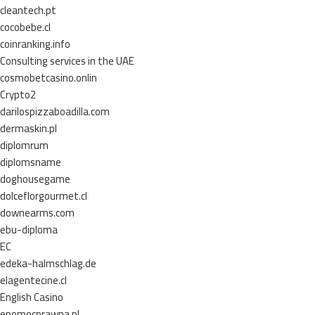
cleantech.pt
cocobebe.cl
coinranking.info
Consulting services in the UAE
cosmobetcasino.onlin
Crypto2
darilospizzaboadilla.com
dermaskin.pl
diplomrum
diplomsname
doghousegame
dolceflorgourmet.cl
downearms.com
ebu-diploma
EC
edeka-halmschlag.de
elagentecine.cl
English Casino
epomocprawna.pl