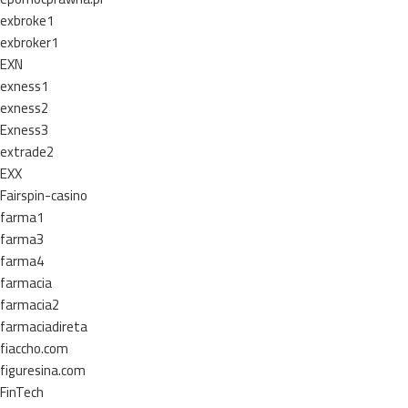
exbroke1
exbroker1
EXN
exness1
exness2
Exness3
extrade2
EXX
Fairspin-casino
farma1
farma3
farma4
farmacia
farmacia2
farmaciadireta
fiaccho.com
figuresina.com
FinTech