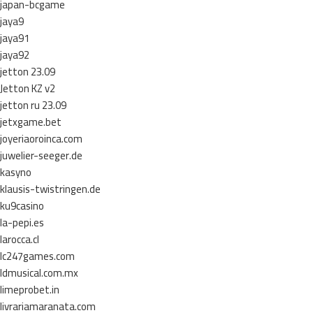
japan-bcgame
jaya9
jaya91
jaya92
jetton 23.09
Jetton KZ v2
jetton ru 23.09
jetxgame.bet
joyeriaoroinca.com
juwelier-seeger.de
kasyno
klausis-twistringen.de
ku9casino
la-pepi.es
larocca.cl
lc247games.com
ldmusical.com.mx
limeprobet.in
livrariamaranata.com