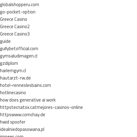
globalshopperu.com
go-pocket-option
Greece Casino
Greece Casino2
Greece Casino3
guide
gullybetofficial.com
gymsaludimagen.cl
gzdiplom
harlemgym.cl
hautarzt-rw.de
hotel-renneslesbains.com
hotlinecasino
how does generative ai work
httpstecnatox.catmejores-casinos-online
httpswww.comchay.de
hwid spoofer
idealniedopasowana.pl
impees.com