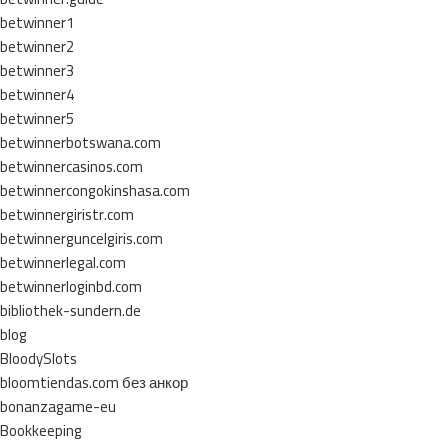
betwinner1
betwinner2
betwinner3
betwinner4
betwinner5
betwinnerbotswana.com
betwinnercasinos.com
betwinnercongokinshasa.com
betwinnergiristr.com
betwinnerguncelgiris.com
betwinnerlegal.com
betwinnerloginbd.com
bibliothek-sundern.de
blog
BloodySlots
bloomtiendas.com без анкор
bonanzagame-eu
Bookkeeping