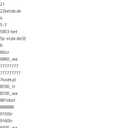
21
22betde.de
4
5-7
5853-bet
5p-style.de(3)
6
66zz
6860_wa
77777777
777777777
7lusek.pl
8590_tr
8700_wa
881xbet
888888
9150tr
9160tr
9300_wa