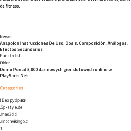
de fitness.
Newer
Anapolon Instrucciones De Uso, Dosis, Composición, Análogos,
Efectos Secundarios
Back to list
Older
Demo Ponad 3,000 darmowych gier slotowych online w
PlaySlots Net
Categories
! Без рубрики
.5p-style.de
.mas3d.cl
.rinconvikingo.cl
1