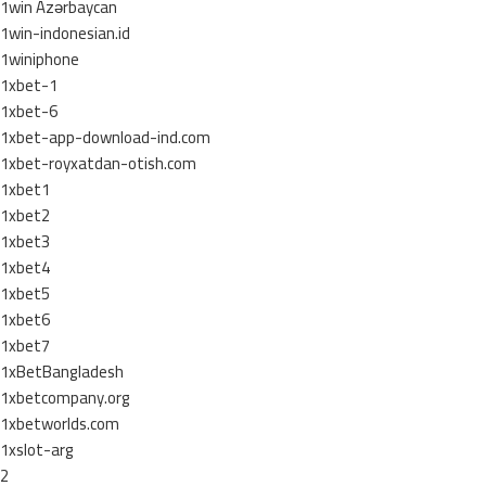
1win Azərbaycan
1win-indonesian.id
1winiphone
1xbet-1
1xbet-6
1xbet-app-download-ind.com
1xbet-royxatdan-otish.com
1xbet1
1xbet2
1xbet3
1xbet4
1xbet5
1xbet6
1xbet7
1xBetBangladesh
1xbetcompany.org
1xbetworlds.com
1xslot-arg
2