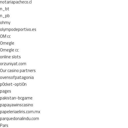
notariapacheco.cl
n_bt
n_pb
ohmy
olympodeportivo.es
OM cc
Omegle
Omegle cc
online slots
orzuniyat.com
Our casino partners
ovensofpatagonia
p0cket-opti0n
pages
pakistan-bcgame
papayawinscasino
papeleriaeliris.com.mx
parquedonalindu.com
Pars