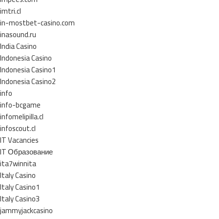
imtri.cl
in-mostbet-casino.com
inasound.ru
India Casino
Indonesia Casino
Indonesia Casino1
Indonesia Casino2
info
info-bcgame
infomelipilla.cl
infoscout.cl
IT Vacancies
IT Образование
ita7winnita
Italy Casino
Italy Casino1
Italy Casino3
jammyjackcasino