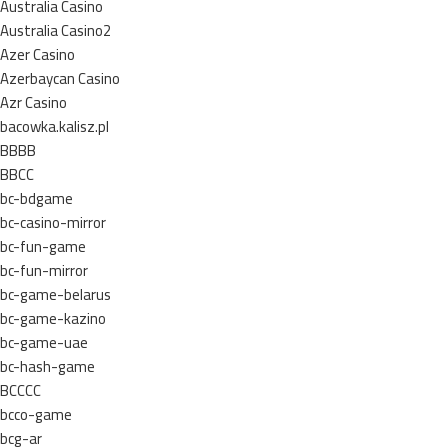
Australia Casino
Australia Casino2
Azer Casino
Azerbaycan Casino
Azr Casino
bacowka.kalisz.pl
BBBB
BBCC
bc-bdgame
bc-casino-mirror
bc-fun-game
bc-fun-mirror
bc-game-belarus
bc-game-kazino
bc-game-uae
bc-hash-game
BCCCC
bcco-game
bcg-ar