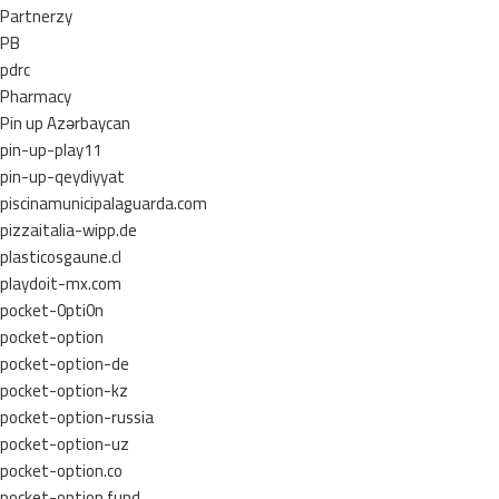
Partnerzy
PB
pdrc
Pharmacy
Pin up Azərbaycan
pin-up-play11
pin-up-qeydiyyat
piscinamunicipalaguarda.com
pizzaitalia-wipp.de
plasticosgaune.cl
playdoit-mx.com
pocket-0pti0n
pocket-option
pocket-option-de
pocket-option-kz
pocket-option-russia
pocket-option-uz
pocket-option.co
pocket-option.fund