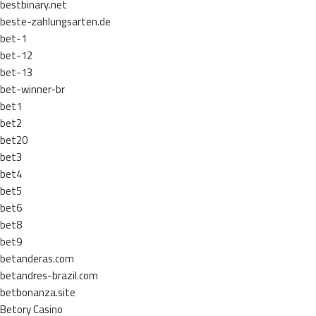
bestbinary.net
beste-zahlungsarten.de
bet-1
bet-12
bet-13
bet-winner-br
bet1
bet2
bet20
bet3
bet4
bet5
bet6
bet8
bet9
betanderas.com
betandres-brazil.com
betbonanza.site
Betory Casino