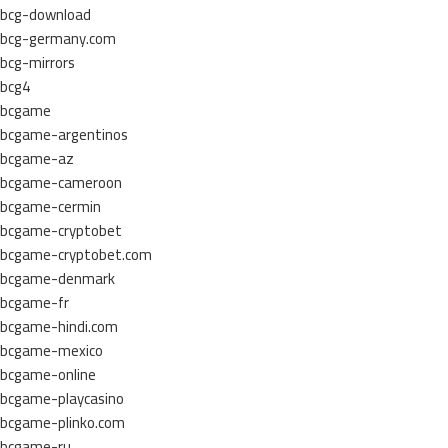
bcg-download
bcg-germany.com
bcg-mirrors
bcg4
bcgame
bcgame-argentinos
bcgame-az
bcgame-cameroon
bcgame-cermin
bcgame-cryptobet
bcgame-cryptobet.com
bcgame-denmark
bcgame-fr
bcgame-hindi.com
bcgame-mexico
bcgame-online
bcgame-playcasino
bcgame-plinko.com
bcgame-ru