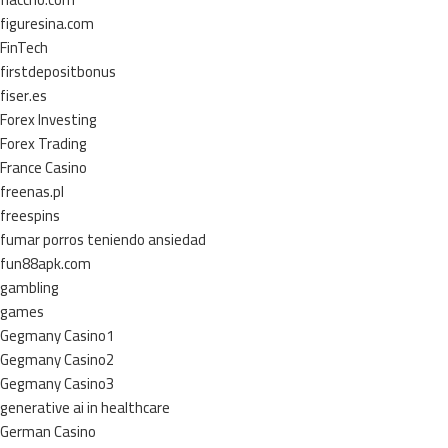
figuresina.com
FinTech
firstdepositbonus
fiser.es
Forex Investing
Forex Trading
France Casino
freenas.pl
freespins
fumar porros teniendo ansiedad
fun88apk.com
gambling
games
Gegmany Casino1
Gegmany Casino2
Gegmany Casino3
generative ai in healthcare
German Casino