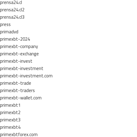
prensa24.cl
prensa24.cl2
prensa24.cl3
press
primadvd
primexbt-2024
primexbt-company
primexbt-exchange
primexbt-invest
primexbt-investment
primexbt-investment.com
primexbt-trade
primexbt-traders
primexbt-wallet.com
primexbt1
primexbt2
primexbt3
primexbt4
primexbtforex.com