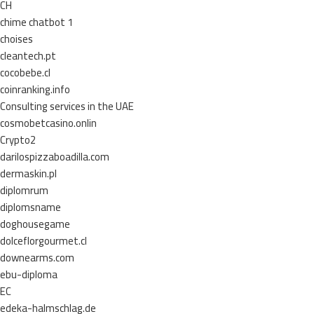
CH
chime chatbot 1
choises
cleantech.pt
cocobebe.cl
coinranking.info
Consulting services in the UAE
cosmobetcasino.onlin
Crypto2
darilospizzaboadilla.com
dermaskin.pl
diplomrum
diplomsname
doghousegame
dolceflorgourmet.cl
downearms.com
ebu-diploma
EC
edeka-halmschlag.de