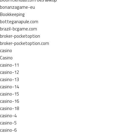
bonanzagame-eu
Bookkeeping
botteganapule.com
brazil-bcgame.com
broker-pocketoption
broker-pocketoption.com
casino
Casino
casino-11
casino-12
casino-13
casino-14
casino-15
casino-16
casino-18
casino-4
casino-5
casino-6