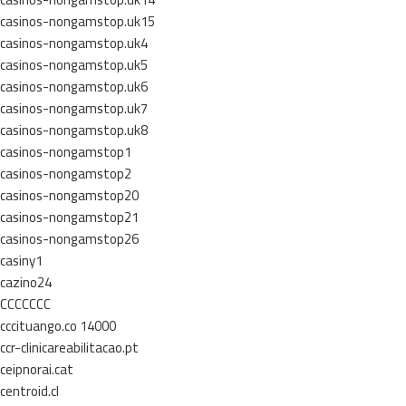
casinos-nongamstop.uk15
casinos-nongamstop.uk4
casinos-nongamstop.uk5
casinos-nongamstop.uk6
casinos-nongamstop.uk7
casinos-nongamstop.uk8
casinos-nongamstop1
casinos-nongamstop2
casinos-nongamstop20
casinos-nongamstop21
casinos-nongamstop26
casiny1
cazino24
CCCCCCC
cccituango.co 14000
ccr-clinicareabilitacao.pt
ceipnorai.cat
centroid.cl