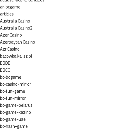
ar-bcgame
articles
Australia Casino
Australia Casino2
Azer Casino
Azerbaycan Casino
Azr Casino
bacowka.kalisz.pl
BBBB
BBCC
bc-bdgame
bc-casino-mirror
bc-fun-game
bc-fun-mirror
bc-game-belarus
bc-game-kazino
bc-game-uae
bc-hash-game