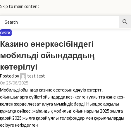
Skip to main content
CASINO
Казино өнеркәсібіндегі
мобильді ойындардың
көтерілуі
Posted by
test test
On 25/06/2025
Мобильді ойындар казино секторын едәуір өзгертті,
ойыншыларға сүйікті ойындарда кез-келген уақытта және кез-
келген жерде ләззат алуға мүмкіндік берді. Ньюцоо арқылы
құжатқа сәйкес, жаһандық мобильді ойын нарығы 2025 жылға
қарай 2025 жылға қарай ұялы телефондар мен құрылғыларды
өсіруге негізделген.