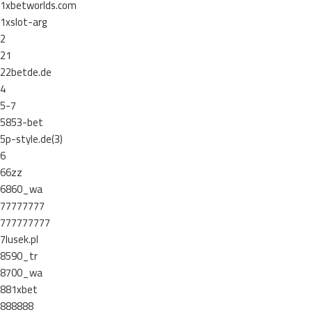
1xbetworlds.com
1xslot-arg
2
21
22betde.de
4
5-7
5853-bet
5p-style.de(3)
6
66zz
6860_wa
77777777
777777777
7lusek.pl
8590_tr
8700_wa
881xbet
888888