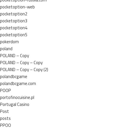
pocketoption-web
pocketoption2
pocketoption3
pocketoption4
pocketoption5
pokerdom
poland
POLAND – Copy
POLAND – Copy – Copy
POLAND – Copy – Copy (2)
polandbcgame
polandbcgame.com
POOP
portofinocuisine.pl
Portugal Casino
Post
posts
PPOO