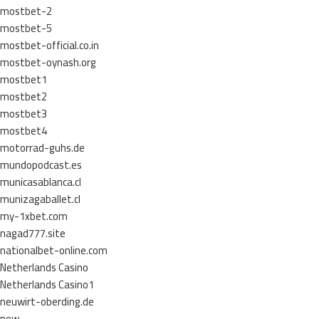
mostbet-2
mostbet-5
mostbet-official.co.in
mostbet-oynash.org
mostbet1
mostbet2
mostbet3
mostbet4
motorrad-guhs.de
mundopodcast.es
municasablanca.cl
munizagaballet.cl
my-1xbet.com
nagad777.site
nationalbet-online.com
Netherlands Casino
Netherlands Casino1
neuwirt-oberding.de
new