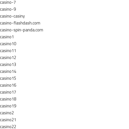
casino-7
casino-9
casino-casiny
casino-flashdash.com
casino-spin-panda.com
casino1
casino10
casino11
casino12
casino13
casino14
casino15
casino16
casino17
casino18
casino19
casino2
casino21
casino22