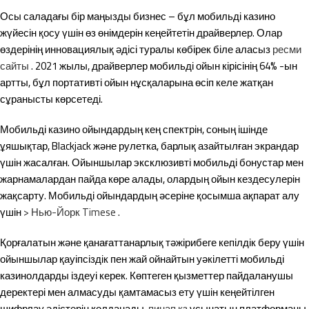
Осы саладағы бір маңызды бизнес – бұл мобильді казино
жүйесін қосу үшін өз өнімдерін кеңейтетін драйверлер. Олар
өздерінің инновациялық әдісі туралы көбірек біле аласыз
ресми
сайты
. 2021 жылы, драйверлер мобильді ойын кірісінің 64% -ын
артты, бұл портативті ойын нұсқаларына өсіп келе жатқан
сұранысты көрсетеді.
Мобильді казино ойындардың кең спектрін, соның ішінде
ұяшықтар, Blackjack және рулетка, барлық азайтылған экрандар
үшін жасалған. Ойыншылар эксклюзивті мобильді бонустар мен
жарнамалардан пайда көре алады, олардың ойын кездесулерін
жақсарту. Мобильді ойындардың әсеріне қосымша ақпарат алу
үшін
> Нью-Йорк Timese
.
Қорғалатын және қанағаттанарлық тәжірибеге кепілдік беру үшін
ойыншылар қауіпсіздік пен жай ойнайтын уәкілетті мобильді
казинолдарды іздеуі керек. Көптеген қызметтер пайдаланушы
деректері мен алмасуды қамтамасыз ету үшін кеңейтілген
шифрлау әдістерін қолданады.
пинап кз
ұсынатын платформаны