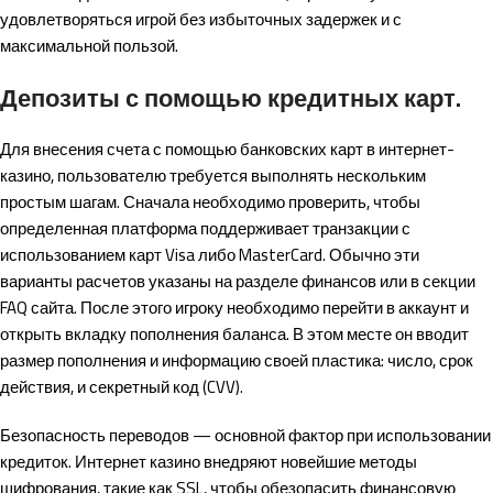
удовлетворяться игрой без избыточных задержек и с
максимальной пользой.
Депозиты с помощью кредитных карт.
Для внесения счета с помощью банковских карт в интернет-
казино, пользователю требуется выполнять нескольким
простым шагам. Сначала необходимо проверить, чтобы
определенная платформа поддерживает транзакции с
использованием карт Visa либо MasterCard. Обычно эти
варианты расчетов указаны на разделе финансов или в секции
FAQ сайта. После этого игроку необходимо перейти в аккаунт и
открыть вкладку пополнения баланса. В этом месте он вводит
размер пополнения и информацию своей пластика: число, срок
действия, и секретный код (CVV).
Безопасность переводов — основной фактор при использовании
кредиток. Интернет казино внедряют новейшие методы
шифрования, такие как SSL, чтобы обезопасить финансовую