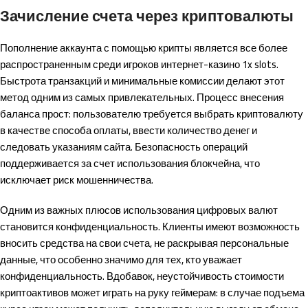
Зачисление счета через криптовалюты
Пополнение аккаунта с помощью крипты является все более
распространенным среди игроков интернет-казино 1x slots.
Быстрота транзакций и минимальные комиссии делают этот
метод одним из самых привлекательных. Процесс внесения
баланса прост: пользователю требуется выбрать криптовалюту
в качестве способа оплаты, ввести количество денег и
следовать указаниям сайта. Безопасность операций
поддерживается за счет использования блокчейна, что
исключает риск мошенничества.
Одним из важных плюсов использования цифровых валют
становится конфиденциальность. Клиенты имеют возможность
вносить средства на свои счета, не раскрывая персональные
данные, что особенно значимо для тех, кто уважает
конфиденциальность. Вдобавок, неустойчивость стоимости
криптоактивов может играть на руку геймерам: в случае подъема