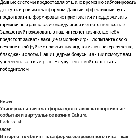
Данные системы предоставляют шанс временно заблокировать
доступ к игровым платформам. Данный эффективный путь
предотвратить формирование пристрастия и поддерживать
гармоничный равновесие между игрой и ответственностью.
Здравствуй пожаловать в наш интернет казино, где тебя
предстоят захватывающие гэмблинг-игры. Испытайте свою
везение и кайфуйте от различных игр, таких как покер, рулетка,
блэкджек и слоты. Наши щедрые бонусы и акции помогут вам
увеличить ваш выигрыш. Не упустите свой шанс стать
победителем!
Newer
Универсальный платформа для ставок на спортивные
события и виртуальное казино Cabura
Back to list
Older
Интернет гэмблинг-платформа современного типа – как