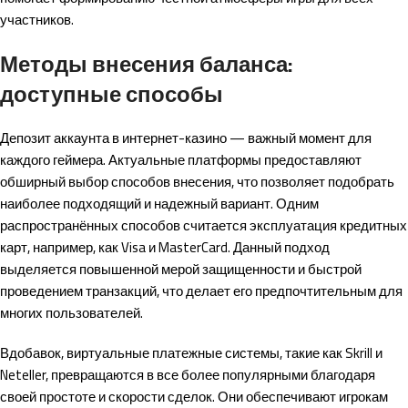
участников.
Методы внесения баланса:
доступные способы
Депозит аккаунта в интернет-казино — важный момент для
каждого геймера. Актуальные платформы предоставляют
обширный выбор способов внесения, что позволяет подобрать
наиболее подходящий и надежный вариант. Одним
распространённых способов считается эксплуатация кредитных
карт, например, как Visa и MasterCard. Данный подход
выделяется повышенной мерой защищенности и быстрой
проведением транзакций, что делает его предпочтительным для
многих пользователей.
Вдобавок, виртуальные платежные системы, такие как Skrill и
Neteller, превращаются в все более популярными благодаря
своей простоте и скорости сделок. Они обеспечивают игрокам