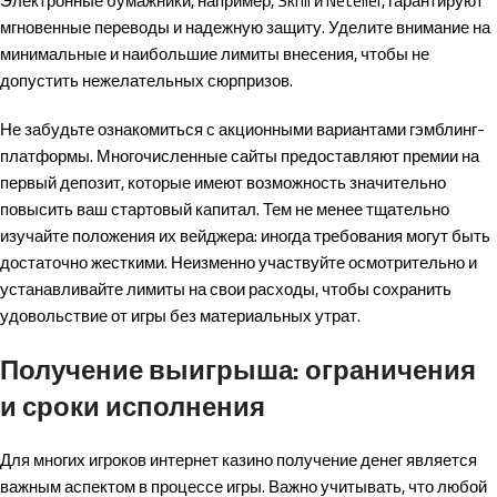
Электронные бумажники, например, Skrill и Neteller, гарантируют
мгновенные переводы и надежную защиту. Уделите внимание на
минимальные и наибольшие лимиты внесения, чтобы не
допустить нежелательных сюрпризов.
Не забудьте ознакомиться с акционными вариантами гэмблинг-
платформы. Многочисленные сайты предоставляют премии на
первый депозит, которые имеют возможность значительно
повысить ваш стартовый капитал. Тем не менее тщательно
изучайте положения их вейджера: иногда требования могут быть
достаточно жесткими. Неизменно участвуйте осмотрительно и
устанавливайте лимиты на свои расходы, чтобы сохранить
удовольствие от игры без материальных утрат.
Получение выигрыша: ограничения
и сроки исполнения
Для многих игроков интернет казино получение денег является
важным аспектом в процессе игры. Важно учитывать, что любой