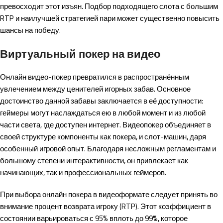
превосходит этот изъян. Подбор подходящего слота с большим
RTP и наилучшей стратегией пари может существенно повысить
шансы на победу.
Виртуальный покер на видео
Онлайн видео-покер превратился в распространённым
увлечением между ценителей игорных забав. Основное
достоинство данной забавы заключается в её доступности:
геймеры могут наслаждаться ею в любой момент и из любой
части света, где доступен интернет. Видеопокер объединяет в
своей структуре компоненты как покера, и слот-машин, даря
особенный игровой опыт. Благодаря несложным регламентам и
большому степени интерактивности, он привлекает как
начинающих, так и профессиональных геймеров.
При выбора онлайн покера в видеоформате следует принять во
внимание процент возврата игроку (RTP). Этот коэффициент в
состоянии варьироваться с 95% вплоть до 99%, которое