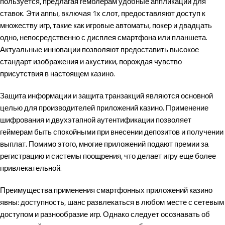
пользуется, предлагая гемблерам удобные аппликации для
ставок. Эти аппы, включая 1х слот, предоставляют доступ к
множеству игр, такие как игровые автоматы, покер и двадцать
одно, непосредственно с дисплея смартфона или планшета.
Актуальные инновации позволяют предоставить высокое
стандарт изображения и акустики, порождая чувство
присутствия в настоящем казино.
Защита информации и защита транзакций являются основной
целью для производителей приложений казино. Применение
шифрования и двухэтапной аутентификации позволяет
геймерам быть спокойными при внесении депозитов и получении
выплат. Помимо этого, многие приложений подают премии за
регистрацию и системы поощрения, что делает игру еще более
привлекательной.
Преимущества применения смартфонных приложений казино
явны: доступность, шанс развлекаться в любом месте с сетевым
доступом и разнообразие игр. Однако следует осознавать об