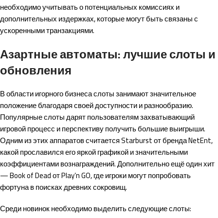
необходимо учитывать о потенциальных комиссиях и
дополнительных издержках, которые могут быть связаны с
ускоренными транзакциями.
Азартные автоматы: лучшие слоты и
обновления
В области игорного бизнеса слоты занимают значительное
положение благодаря своей доступности и разнообразию.
Популярные слоты дарят пользователям захватывающий
игровой процесс и перспективу получить большие выигрыши.
Одним из этих аппаратов считается Starburst от бренда NetEnt,
какой прославился его яркой графикой и значительными
коэффициентами вознаграждений. Дополнительно ещё один хит
— Book of Dead от Play’n GO, где игроки могут попробовать
фортуна в поисках древних сокровищ.
Среди новинок необходимо выделить следующие слоты: