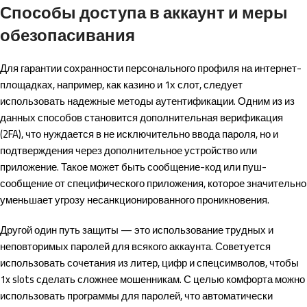
Способы доступа в аккаунт и меры
обезопасивания
Для гарантии сохранности персонального профиля на интернет-
площадках, например, как казино и 1х слот, следует
использовать надежные методы аутентификации. Одним из из
данных способов становится дополнительная верификация
(2FA), что нуждается в не исключительно ввода пароля, но и
подтверждения через дополнительное устройство или
приложение. Такое может быть сообщение-код или пуш-
сообщение от специфического приложения, которое значительно
уменьшает угрозу несанкционированного проникновения.
Другой один путь защиты — это использование трудных и
неповторимых паролей для всякого аккаунта. Советуется
использовать сочетания из литер, цифр и спецсимволов, чтобы
1x slots сделать сложнее мошенникам. С целью комфорта можно
использовать программы для паролей, что автоматически