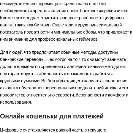
незамедлительно перемещать средства на счет без
необходимости предоставления своих банковских реквизитов.
Кроме того следует отметить распространённость цифровых
валют, таких как биткоин. Оные гарантируют максимальный
показатель приватности и минимальные сборы, что привлекает к
ним внимание для профессиональных геймеров.
Для людей, что предпочитает обычные методы, доступны
банковские переводы. Несмотря на то, что они могут занимать
дольше времени по сравнению с альтернативными методами,
они гарантируют стабильность и возможность работы с
крупными суммами. Выбор подходящего варианта пополнения
аккаунта обусловлен персональных предпочтений игрока и его
приоритетов относительно скорости, безопасности и комфорта
использования.
Онлайн кошельки для платежей
Цифровые счета являются важной частью текущего