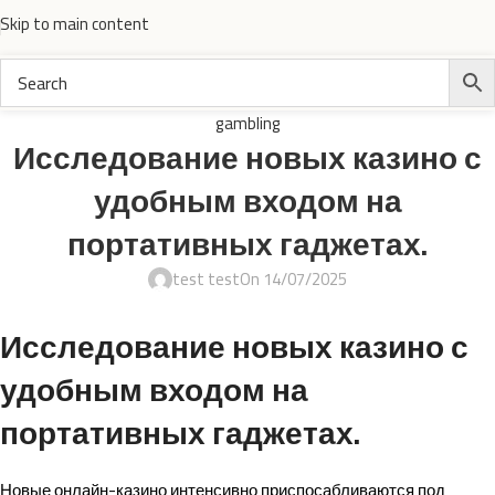
Skip to main content
gambling
Исследование новых казино с
удобным входом на
портативных гаджетах.
test test
On 14/07/2025
Исследование новых казино с
удобным входом на
портативных гаджетах.
Новые онлайн-казино интенсивно приспосабливаются под