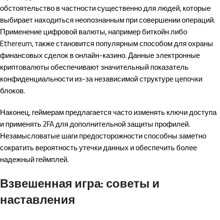
обстоятельство в частности существенно для людей, которые
выбирает находиться неопознанным при совершении операций.
Применение цифровой валюты, например биткойн либо
Ethereum, также становится популярным способом для охраны
финансовых сделок в онлайн-казино. Данные электронные
криптовалюты обеспечивают значительный показатель
конфиденциальности из-за независимой структуре цепочки
блоков.
Наконец, геймерам предлагается часто изменять ключи доступа
и применять 2FA для дополнительной защиты профилей.
Незамысловатые шаги предосторожности способны заметно
сократить вероятность утечки данных и обеспечить более
надежный геймплей.
Взвешенная игра: советы и
наставления