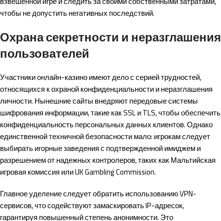
взвешенной игре и следить за своими собственными затратами,
чтобы не допустить негативных последствий.
Охрана секретности и неразглашения
пользователей
Участники онлайн-казино имеют дело с серией трудностей,
относящихся к охраной конфиденциальности и неразглашения
личности. Нынешние сайты внедряют передовые системы
шифрования информации, такие как SSL и TLS, чтобы обеспечить
конфиденциальность персональных данных клиентов. Однако
единственной техничной безопасности мало: игрокам следует
выбирать игорные заведения с подтвержденной имиджем и
разрешением от надежных контролеров, таких как Мальтийская
игровая комиссия или UK Gambling Commission.
Главное уделение следует обратить использованию VPN-
сервисов, что содействуют замаскировать IP-адресок,
гарантируя повышенный степень анонимности. Это