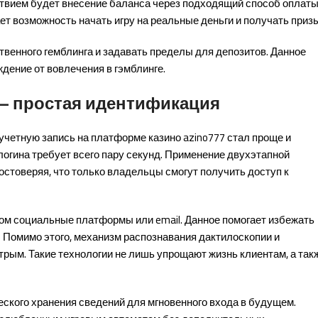
вием будет внесение баланса через подходящий способ оплаты
т возможность начать игру на реальные деньги и получать призы
твенного гемблинга и задавать пределы для депозитов. Данное
дение от вовлечения в гэмблинге.
 – простая идентификация
 учетную запись на платформе казино azino777 стал проще и
логина требует всего пару секунд. Применение двухэтапной
стоверяя, что только владельцы смогут получить доступ к
ом социальные платформы или email. Данное помогает избежать
 Помимо этого, механизм распознавания дактилоскопии и
рым. Такие технологии не лишь упрощают жизнь клиентам, а так
ского хранения сведений для мгновенного входа в будущем.