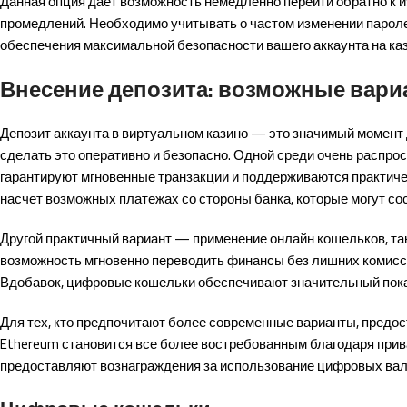
Данная опция дает возможность немедленно перейти обратно к
промедлений. Необходимо учитывать о частом изменении парол
обеспечения максимальной безопасности вашего аккаунта на каз
Внесение депозита: возможные вар
Депозит аккаунта в виртуальном казино — это значимый момент 
сделать это оперативно и безопасно. Одной среди очень распро
гарантируют мгновенные транзакции и поддерживаются практиче
насчет возможных платежах со стороны банка, которые могут со
Другой практичный вариант — применение онлайн кошельков, таких
возможность мгновенно переводить финансы без лишних комисси
Вдобавок, цифровые кошельки обеспечивают значительный показ
Для тех, кто предпочитают более современные варианты, предо
Ethereum становится все более востребованным благодаря прив
предоставляют вознаграждения за использование цифровых валю