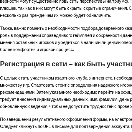
верности могут существенно повысить перспективы на триумф. Т
плюшек, так как в них могут быть скрыты скрытые ограничения.
несколько раз прежде чем их можно будет обналичить.
Также, важно помнить о необходимости подбора доверенного кази
роль в поддержании справедливого геймплея и сохранности данн
мнения остальных игроков и убедиться в наличии лицензии опер
более комфортный игровой процесс.
Регистрация в сети – как быть участ
С целью стать участником азартного клуба в интернете, необход
множеству игр. Стартовать стоит с определения надежного игор
рекомендациями. Затем указанного необходимо перейти на офиц
требует внесения индивидуальных данных: имя, фамилия, день 
обновлённую сведения, чтобы не допустить трудностей с провер
По завершении результативного оформления формы, на электрон
Следует кликнуть по URL в письме для подтверждения аккаунта.