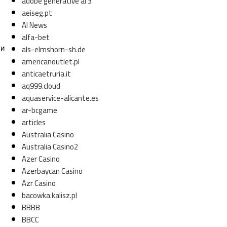
adobe generative ai 3
aeiseg.pt
AI News
alfa-bet
ши
als-elmshorn-sh.de
americanoutlet.pl
anticaetruria.it
aq999.cloud
aquaservice-alicante.es
ar-bcgame
articles
Australia Casino
Australia Casino2
Azer Casino
Azerbaycan Casino
Azr Casino
bacowka.kalisz.pl
BBBB
BBCC