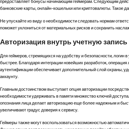
предоставляет бонусы начинающим геймерам. Следующим дейст
банковские карты, онлайн-кошельки или криптовалюты. Такое дае
Не упускайте из виду о необходимости следовать нормам ответс
поможет уклониться от материальных рисков и сохранить наслаж
Авторизация внутрь учетную запись
Для геймеров, стремящихся на удобству и безопасности, логин в
быстрее. Благодаря интеграции новейших разработок, операция 
аутентификации обеспечивает дополнительный слой охраны, удо
аккаунту.
Главным достоинством выступает опция авторизации посредств
необходимости удерживать в памяти множество ключей доступа.
опознания лица делает авторизацию еще более надежным и быст
увеличивают градус доверия к сервису.
Геймеры также могут воспользоваться возможностью автоматиче