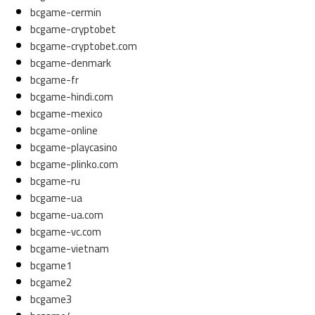
bcgame-cermin
bcgame-cryptobet
bcgame-cryptobet.com
bcgame-denmark
bcgame-fr
bcgame-hindi.com
bcgame-mexico
bcgame-online
bcgame-playcasino
bcgame-plinko.com
bcgame-ru
bcgame-ua
bcgame-ua.com
bcgame-vc.com
bcgame-vietnam
bcgame1
bcgame2
bcgame3