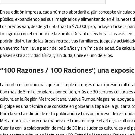
En su edición impresa, cada número abordará algún concepto vinculado a
público, expandiendo así sus imaginarios y alimentando en él la necesida
Los precios van, desde $17.500 hasta $70.000 p/p, incluyen tickets pa
fotografía con el creador de la Zumba. Durante seis horas, los asisten
podrán disfrutar de las áreas recreativas familiares, juegos y activid
un evento familiar, a partir de los 5 años y sin límite de edad. Se calc
países esta actividad física, y sin duda, Chile es uno de ellos.
“100 Razones / 100 Raciones”, una exposi
La rumba es mucho más que un simple ritmo; es una expresión cultural 
Con más de 5 mil ejemplares por edición, más de 30 centros culturales
cultura en la Región Metropolitana, vuelve Rumba Magazine, apoyada 
El golpe es una técnica que consiste en golpear la tapa de la guitarra c
Para la sexta edición de esta publicación y tras un proceso de re-fundac
Metamorfosis como una manera de transmitir que el arte y la cultura e
Cuenta con la colaboración de más de 30 instituciones culturales y el p