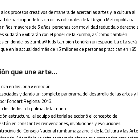
 los procesos creativos de manera de acercar las artes y la cultura al
d de participar de los circuitos culturales de la Región Metropolitana.
ra niños mayores de 5 años, personas con movilidad reducida o derecho 
tes sudarán y vibrarán con el poder de la Zumba, así como también
ades en donde los Zumba® Kids también tendrán un espacio. La cita será
ula que en la actualidad más de 15 millones de personas practican en 185
ción que une arte…
rica en historia y emoción.
 asociados y dando un completo panorama del desarrollo de las artes y 
por Fondart Regional 2013.
on los dedos o la palma de la mano.
ión estructural, el equipo editorial seleccionó el concepto de
stán en constantes reinvenciones, involuciones y evoluciones.
atrocinio del Consejo Nacional
rumbamagazine.cl
de la Cultura y las Art