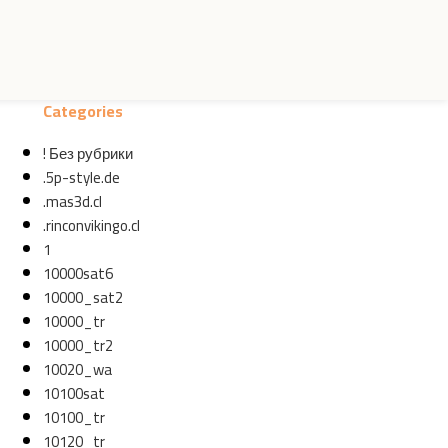
Categories
! Без рубрики
.5p-style.de
.mas3d.cl
.rinconvikingo.cl
1
10000sat6
10000_sat2
10000_tr
10000_tr2
10020_wa
10100sat
10100_tr
10120_tr