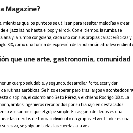
ba Magazine?
a, mientras que los punteos se utilizan para resaltar melodías y crear
 el jazz latino hasta el pop y el rock. Con el tiempo, la rumba se
talana y la rumba congoleña, cada uno con sus propias características y
siglo XIX, como una forma de expresión de la población afrodescendient
ción que une arte, gastronomía, comunidad
r un cuerpo saludable, y segundo, desarrollar, fortalecer y dar
de rutinas aeróbicas. Se hizo esperar, pero tras largos y acontecidos 1
sta disciplina, el colombiano Beto Pérez, y el chileno Rodrigo Díaz. La
lzmann, ambos ingenieros reconocidos por su trabajo en destacados
tenso y resonante que el golpe simple. El rasgueo de dedos es una
uear las cuerdas de forma individual o en grupos. El ventilador es una
a sucesiva, se golpean todas las cuerdas a la vez.