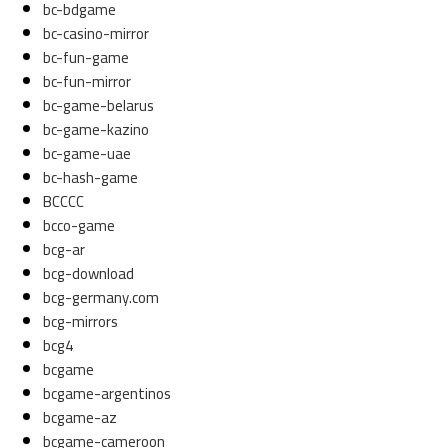
bc-bdgame
bc-casino-mirror
bc-fun-game
bc-fun-mirror
bc-game-belarus
bc-game-kazino
bc-game-uae
bc-hash-game
BCCCC
bcco-game
bcg-ar
bcg-download
bcg-germany.com
bcg-mirrors
bcg4
bcgame
bcgame-argentinos
bcgame-az
bcgame-cameroon