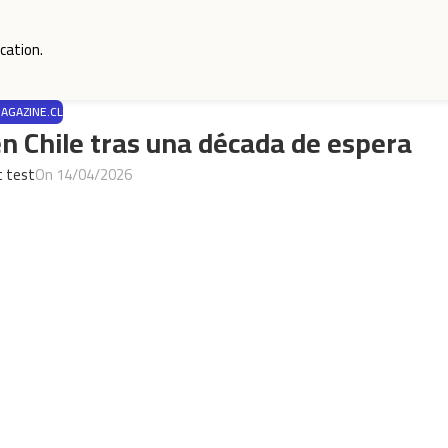
cation.
GAZINE.CL
en Chile tras una década de espera
t test
On 14/04/2026