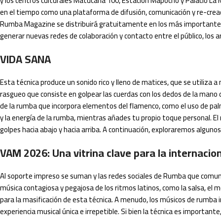
y los centros culturales Matucana 100, Estación Mapocho y Palacio L
en el tiempo como una plataforma de difusión, comunicación y re-creac
Rumba Magazine se distribuirá gratuitamente en los más importantes c
generar nuevas redes de colaboración y contacto entre el público, los ar
VIDA SANA
Esta técnica produce un sonido rico y lleno de matices, que se utiliza 
rasgueo que consiste en golpear las cuerdas con los dedos de la mano
de la rumba que incorpora elementos del flamenco, como el uso de palm
y la energía de la rumba, mientras añades tu propio toque personal. E
golpes hacia abajo y hacia arriba. A continuación, exploraremos alguno
VAM 2026: Una vitrina clave para la internacio
Al soporte impreso se suman y las redes sociales de Rumba que comunica
música contagiosa y pegajosa de los ritmos latinos, como la salsa, el 
para la masificación de esta técnica. A menudo, los músicos de rumba
experiencia musical única e irrepetible. Si bien la técnica es importan