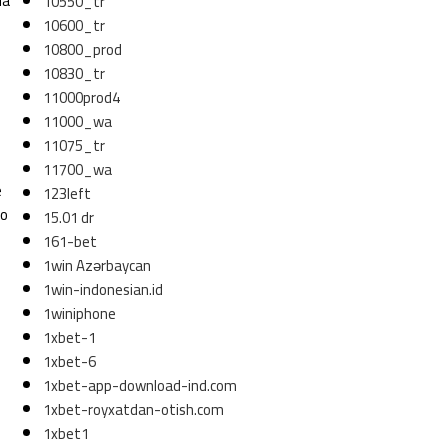
la
10550_tr
10600_tr
10800_prod
10830_tr
11000prod4
11000_wa
11075_tr
11700_wa
e
123left
mo
15.01 dr
161-bet
1win Azərbaycan
1win-indonesian.id
1winiphone
1xbet-1
1xbet-6
1xbet-app-download-ind.com
1xbet-royxatdan-otish.com
1xbet1