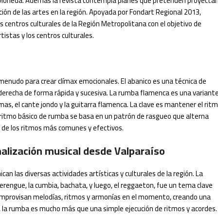
a Moneda. Además la revista contempla planes que pretenden proyectar
ión de las artes en la región. Apoyada por Fondart Regional 2013,
entros culturales de la Región Metropolitana con el objetivo de
tistas y los centros culturales.
a menudo para crear clímax emocionales. El abanico es una técnica de
 derecha de forma rápida y sucesiva. La rumba flamenca es una variant
as, el cante jondo y la guitarra flamenca. La clave es mantener el rit
l ritmo básico de rumba se basa en un patrón de rasgueo que alterna
s de los ritmos más comunes y efectivos.
nalización musical desde Valparaíso
n las diversas actividades artísticas y culturales de la región. La
merengue, la cumbia, bachata, y luego, el reggaeton, fue un tema clave
 improvisan melodías, ritmos y armonías en el momento, creando una
te, la rumba es mucho más que una simple ejecución de ritmos y acordes.