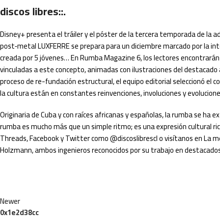
discos libres::.
Disney+ presenta el tráiler y el póster de la tercera temporada de la a
post‑metal LUXFERRE se prepara para un diciembre marcado por la i
creada por 5 jóvenes… En Rumba Magazine 6, los lectores encontrarán
vinculadas a este concepto, animadas con ilustraciones del destacado a
proceso de re-fundación estructural, el equipo editorial seleccionó e
la cultura están en constantes reinvenciones, involuciones y evolucione
Originaria de Cuba y con raíces africanas y españolas, la rumba se ha 
rumba es mucho más que un simple ritmo; es una expresión cultural ric
Threads, Facebook y Twitter como @discoslibrescl o visítanos en La mez
Holzmann, ambos ingenieros reconocidos por su trabajo en destacados 
Newer
0x1e2d38cc