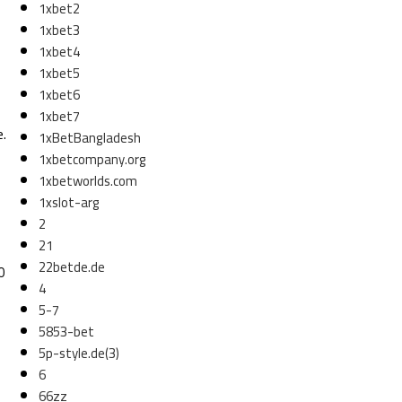
1xbet2
1xbet3
1xbet4
1xbet5
1xbet6
1xbet7
e.
1xBetBangladesh
1xbetcompany.org
1xbetworlds.com
1xslot-arg
2
21
22betde.de
0
4
5-7
5853-bet
5p-style.de(3)
6
66zz