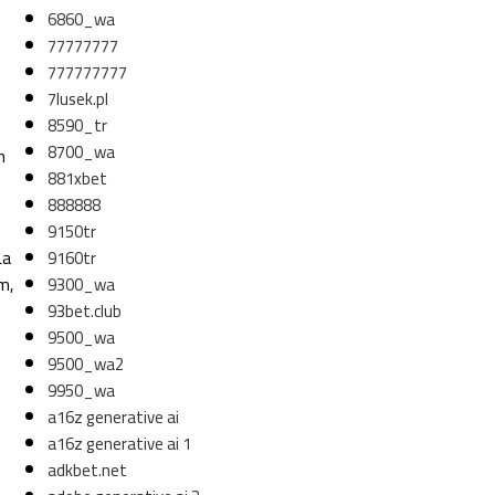
6860_wa
77777777
777777777
7lusek.pl
8590_tr
8700_wa
n
881xbet
888888
9150tr
9160tr
La
9300_wa
m,
93bet.club
9500_wa
9500_wa2
9950_wa
a16z generative ai
a16z generative ai 1
adkbet.net