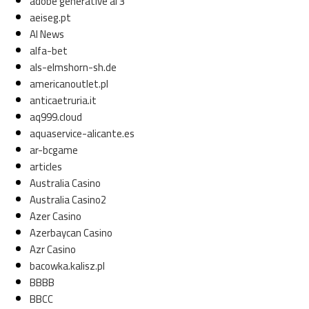
adobe generative ai 3
aeiseg.pt
AI News
alfa-bet
als-elmshorn-sh.de
americanoutlet.pl
anticaetruria.it
aq999.cloud
aquaservice-alicante.es
ar-bcgame
articles
Australia Casino
Australia Casino2
Azer Casino
Azerbaycan Casino
Azr Casino
bacowka.kalisz.pl
BBBB
BBCC