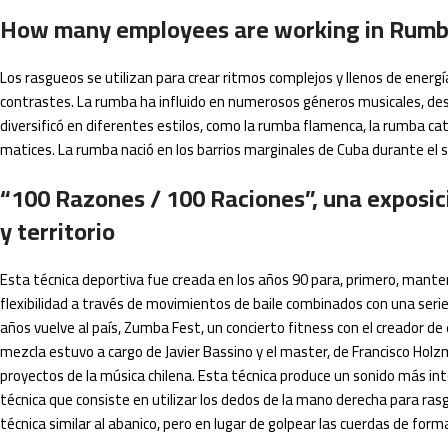
How many employees are working in Rum
Los rasgueos se utilizan para crear ritmos complejos y llenos de energí
contrastes. La rumba ha influido en numerosos géneros musicales, desde
diversificó en diferentes estilos, como la rumba flamenca, la rumba ca
matices. La rumba nació en los barrios marginales de Cuba durante el 
“100 Razones / 100 Raciones”, una exposi
y territorio
Esta técnica deportiva fue creada en los años 90 para, primero, mantene
flexibilidad a través de movimientos de baile combinados con una serie 
años vuelve al país, Zumba Fest, un concierto fitness con el creador de e
mezcla estuvo a cargo de Javier Bassino y el master, de Francisco Ho
proyectos de la música chilena. Esta técnica produce un sonido más in
técnica que consiste en utilizar los dedos de la mano derecha para rasg
técnica similar al abanico, pero en lugar de golpear las cuerdas de form