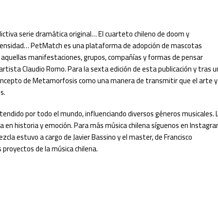
dictiva serie dramática original… El cuarteto chileno de doom y
ntensidad… PetMatch es una plataforma de adopción de mascotas
 aquellas manifestaciones, grupos, compañías y formas de pensar
rtista Claudio Romo. Para la sexta edición de esta publicación y tras u
l concepto de Metamorfosis como una manera de transmitir que el arte y
s.
extendido por todo el mundo, influenciando diversos géneros musicales. 
a en historia y emoción. Para más música chilena síguenos en Instagra
cla estuvo a cargo de Javier Bassino y el master, de Francisco
proyectos de la música chilena.