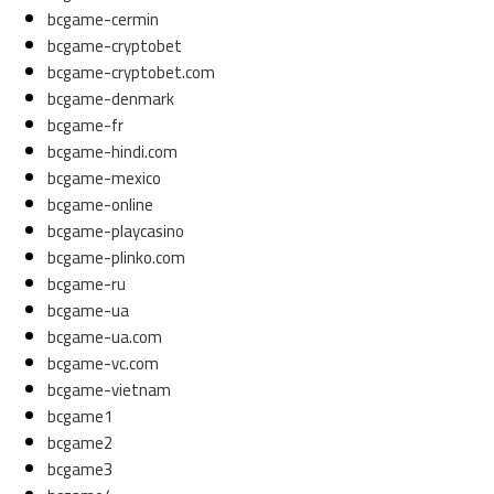
bcgame-cermin
bcgame-cryptobet
bcgame-cryptobet.com
bcgame-denmark
bcgame-fr
bcgame-hindi.com
bcgame-mexico
bcgame-online
bcgame-playcasino
bcgame-plinko.com
bcgame-ru
bcgame-ua
bcgame-ua.com
bcgame-vc.com
bcgame-vietnam
bcgame1
bcgame2
bcgame3