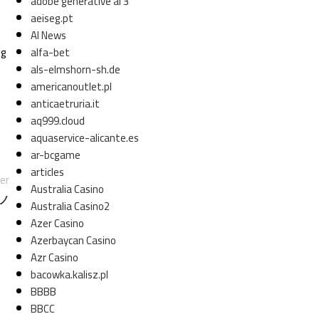
adobe generative ai 3
aeiseg.pt
AI News
ng
alfa-bet
als-elmshorn-sh.de
americanoutlet.pl
anticaetruria.it
aq999.cloud
aquaservice-alicante.es
ar-bcgame
articles
er
Australia Casino
ノ
Australia Casino2
Azer Casino
Azerbaycan Casino
Azr Casino
bacowka.kalisz.pl
BBBB
BBCC