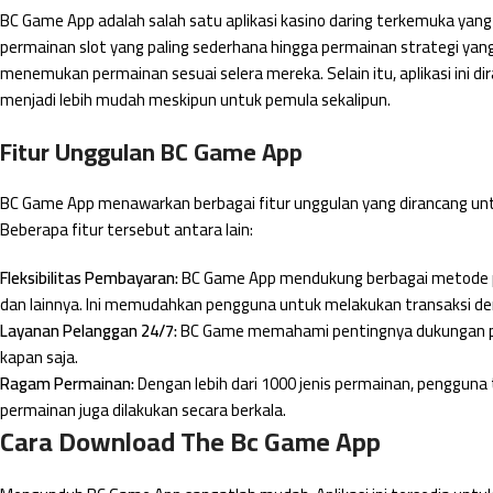
BC Game App adalah salah satu aplikasi kasino daring terkemuka ya
permainan slot yang paling sederhana hingga permainan strategi y
menemukan permainan sesuai selera mereka. Selain itu, aplikasi in
menjadi lebih mudah meskipun untuk pemula sekalipun.
Fitur Unggulan BC Game App
BC Game App menawarkan berbagai fitur unggulan yang dirancang u
Beberapa fitur tersebut antara lain:
Fleksibilitas Pembayaran:
BC Game App mendukung berbagai metode pe
dan lainnya. Ini memudahkan pengguna untuk melakukan transaksi deng
Layanan Pelanggan 24/7:
BC Game memahami pentingnya dukungan pel
kapan saja.
Ragam Permainan:
Dengan lebih dari 1000 jenis permainan, penggu
permainan juga dilakukan secara berkala.
Cara Download The Bc Game App