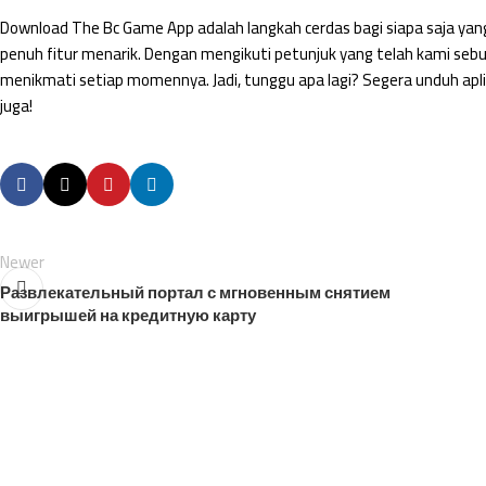
Download The Bc Game App adalah langkah cerdas bagi siapa saja ya
penuh fitur menarik. Dengan mengikuti petunjuk yang telah kami seb
menikmati setiap momennya. Jadi, tunggu apa lagi? Segera unduh ap
juga!
Newer
Развлекательный портал с мгновенным снятием
выигрышей на кредитную карту