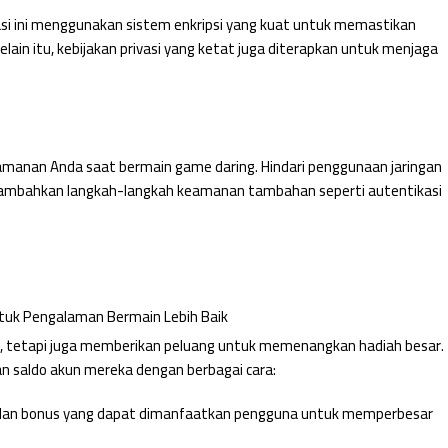
asi ini menggunakan sistem enkripsi yang kuat untuk memastikan
ain itu, kebijakan privasi yang ketat juga diterapkan untuk menjaga
eamanan Anda saat bermain game daring. Hindari penggunaan jaringan
u tambahkan langkah-langkah keamanan tambahan seperti autentikasi
n, tetapi juga memberikan peluang untuk memenangkan hadiah besar.
 saldo akun mereka dengan berbagai cara:
an bonus yang dapat dimanfaatkan pengguna untuk memperbesar