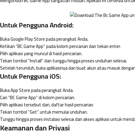
Mengunduh BC Game App sangatlah mudah. Aplikasi ini tersedia untuk
Untuk Pengguna Android:
Buka Google Play Store pada perangkat Anda.
Ketikan “BC Game App” pada kolom pencarian dan tekan enter.
Pilih aplikasi yang muncul di hasil pencarian.
Tekan tombol “Install” dan tunggu hingga proses unduhan selesai.
Setelah terunduh, buka aplikasinya dan buat akun atau masuk dengan
Untuk Pengguna iOS:
Buka App Store pada perangkat Anda.
Cari “BC Game App” di kolom pencarian.
Pilih aplikasi tersebut dari, daftar hasil pencarian.
Tekan tombol “Get” untuk memulai unduhan.
Tunggu hingga proses instalasi selesai dan akses aplikasi untuk men
Keamanan dan Privasi