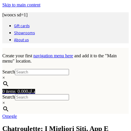
Skip to main content
[woocs sd=1]
Gift cards
Showrooms
About us
Create your first
navigation menu here
and add it to the "Main
menu" location.
Search
×
0
items
0.000
د.ك
Search
×
Omegle
Chatroulette: I Migliori Siti, App E