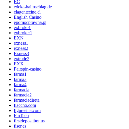
EC
edeka-halmschlag.de
elagentecine.cl
English Casino
epomocprawna.pl
exbroke1
exbroker1
EXN
exness1
exness2
Exness3
extrade2
EXX
Fairspin-casino
farma1
farma3
farma4
farmacia
farmacia2
farmaciadireta
fiaccho.com
figuresina.com
FinTech
firstdepositbonus
fiser.es