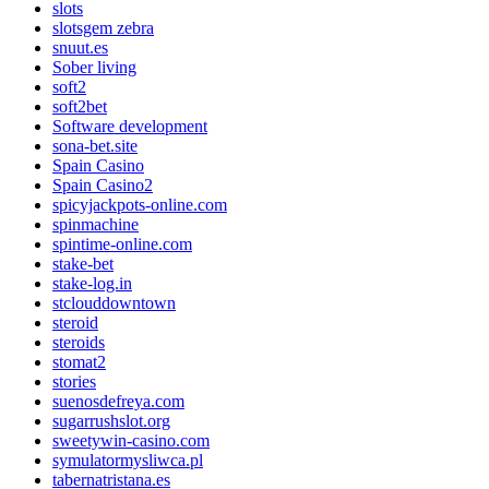
slots
slotsgem zebra
snuut.es
Sober living
soft2
soft2bet
Software development
sona-bet.site
Spain Casino
Spain Casino2
spicyjackpots-online.com
spinmachine
spintime-online.com
stake-bet
stake-log.in
stclouddowntown
steroid
steroids
stomat2
stories
suenosdefreya.com
sugarrushslot.org
sweetywin-casino.com
symulatormysliwca.pl
tabernatristana.es