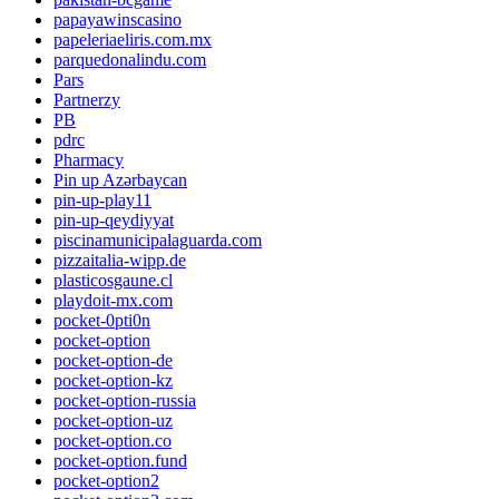
papayawinscasino
papeleriaeliris.com.mx
parquedonalindu.com
Pars
Partnerzy
PB
pdrc
Pharmacy
Pin up Azərbaycan
pin-up-play11
pin-up-qeydiyyat
piscinamunicipalaguarda.com
pizzaitalia-wipp.de
plasticosgaune.cl
playdoit-mx.com
pocket-0pti0n
pocket-option
pocket-option-de
pocket-option-kz
pocket-option-russia
pocket-option-uz
pocket-option.co
pocket-option.fund
pocket-option2