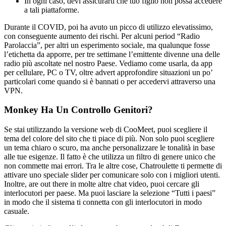
In ogni caso, devi assicurarti che tuo figlio non possa accedere
a tali piattaforme.
Durante il COVID, poi ha avuto un picco di utilizzo elevatissimo,
con conseguente aumento dei rischi. Per alcuni period “Radio
Parolaccia”, per altri un esperimento sociale, ma qualunque fosse
l’etichetta da apporre, per tre settimane l’emittente divenne una delle
radio più ascoltate nel nostro Paese. Vediamo come usarla, da app
per cellulare, PC o TV, oltre advert approfondire situazioni un po’
particolari come quando si è bannati o per accedervi attraverso una
VPN.
Monkey Ha Un Controllo Genitori?
Se stai utilizzando la versione web di CooMeet, puoi scegliere il
tema del colore del sito che ti piace di più. Non solo puoi scegliere
un tema chiaro o scuro, ma anche personalizzare le tonalità in base
alle tue esigenze. Il fatto è che utilizza un filtro di genere unico che
non commette mai errori. Tra le altre cose, Chatroulette ti permette di
attivare uno speciale slider per comunicare solo con i migliori utenti.
Inoltre, are out there in molte altre chat video, puoi cercare gli
interlocutori per paese. Ma puoi lasciare la selezione “Tutti i paesi”
in modo che il sistema ti connetta con gli interlocutori in modo
casuale.