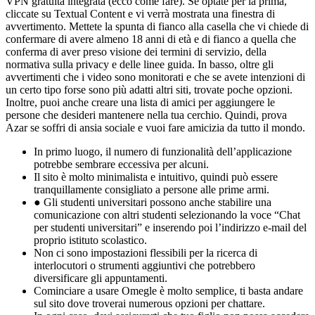
VPN gratuita integrata (ecco come fare). Se optate per la prima,
cliccate su Textual Content e vi verrà mostrata una finestra di
avvertimento. Mettete la spunta di fianco alla casella che vi chiede di
confermare di avere almeno 18 anni di età e di fianco a quella che
conferma di aver preso visione dei termini di servizio, della
normativa sulla privacy e delle linee guida. In basso, oltre gli
avvertimenti che i video sono monitorati e che se avete intenzioni di
un certo tipo forse sono più adatti altri siti, trovate poche opzioni.
Inoltre, puoi anche creare una lista di amici per aggiungere le
persone che desideri mantenere nella tua cerchio. Quindi, prova
Azar se soffri di ansia sociale e vuoi fare amicizia da tutto il mondo.
In primo luogo, il numero di funzionalità dell’applicazione
potrebbe sembrare eccessiva per alcuni.
Il sito è molto minimalista e intuitivo, quindi può essere
tranquillamente consigliato a persone alle prime armi.
● Gli studenti universitari possono anche stabilire una
comunicazione con altri studenti selezionando la voce “Chat
per studenti universitari” e inserendo poi l’indirizzo e-mail del
proprio istituto scolastico.
Non ci sono impostazioni flessibili per la ricerca di
interlocutori o strumenti aggiuntivi che potrebbero
diversificare gli appuntamenti.
Cominciare a usare Omegle è molto semplice, ti basta andare
sul sito dove troverai numerous opzioni per chattare.