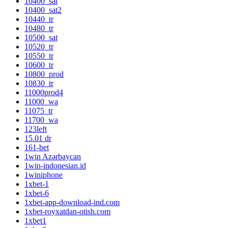
10400_sat
10400_sat2
10440_tr
10480_tr
10500_sat
10520_tr
10550_tr
10600_tr
10800_prod
10830_tr
11000prod4
11000_wa
11075_tr
11700_wa
123left
15.01 dr
161-bet
1win Azərbaycan
1win-indonesian.id
1winiphone
1xbet-1
1xbet-6
1xbet-app-download-ind.com
1xbet-royxatdan-otish.com
1xbet1