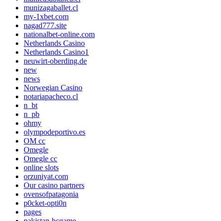
munizagaballet.cl
my-1xbet.com
nagad777.site
nationalbet-online.com
Netherlands Casino
Netherlands Casino1
neuwirt-oberding.de
new
news
Norwegian Casino
notariapacheco.cl
n_bt
n_pb
ohmy
olympodeportivo.es
OM cc
Omegle
Omegle cc
online slots
orzuniyat.com
Our casino partners
ovensofpatagonia
p0cket-opti0n
pages
pakistan-bcgame