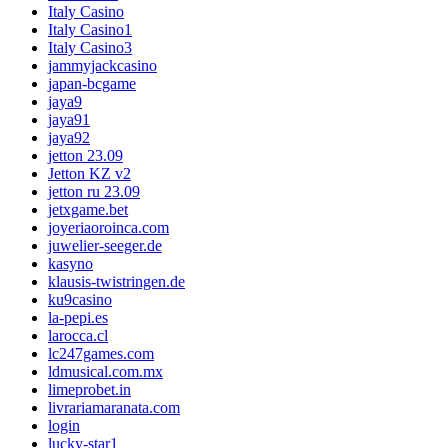
Italy Casino
Italy Casino1
Italy Casino3
jammyjackcasino
japan-bcgame
jaya9
jaya91
jaya92
jetton 23.09
Jetton KZ v2
jetton ru 23.09
jetxgame.bet
joyeriaoroinca.com
juwelier-seeger.de
kasyno
klausis-twistringen.de
ku9casino
la-pepi.es
larocca.cl
lc247games.com
ldmusical.com.mx
limeprobet.in
livrariamaranata.com
login
lucky-star1