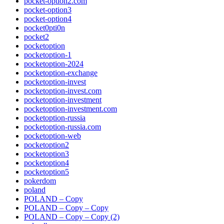
pocket-option2.com
pocket-option3
pocket-option4
pocket0pti0n
pocket2
pocketoption
pocketoption-1
pocketoption-2024
pocketoption-exchange
pocketoption-invest
pocketoption-invest.com
pocketoption-investment
pocketoption-investment.com
pocketoption-russia
pocketoption-russia.com
pocketoption-web
pocketoption2
pocketoption3
pocketoption4
pocketoption5
pokerdom
poland
POLAND – Copy
POLAND – Copy – Copy
POLAND – Copy – Copy (2)