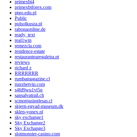
primexbt4
primexbtforex.com
ptgo.edu.pl
Public
pulsolkusza.pl
rabonaonline.de
ready_text
real1win
remezcla.com
residence-estate
restaurantearegaleira.pt
reviews
richard z
RRRRRRR
rumbamagazine.cl
runxbetvip.com
s4fd9wu1vt5q
sansalvatrail.ch
scmonjasinglesas.cl
skjern-egvad-museum.dk
sklep-yonex.pl
sky exchange1
Sky Exchange2
Sky Exchange3
slotmonster-casino.com