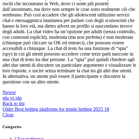
rischi che incontrano in Web, dove ci sente più protetti
dall’anonimato, ma dove non sempre le cose sono realmente ciò che
sembrano. Può così accadere che gli adolescenti utilizzino servizi
chat e messaggistica istantanea per parlare con degli sconosciuti che
hanno la loro età, ma dietro advert un profilo si nascondano invece
degli adulti. La chat video ha un’opzione per adulti (senza controllo,
con contenuti espliciti), moderata (ma non perfetta) e non moderata
(chiunque può cliccare su OK ed entrarci), che possono essere
accessibili a chiunque. La chat di testo ha una funzione di “spia”
(spy) in cui gli utenti possono accedere come terze parti nascoste in
una chat di testo tra due persone. La “spia” può quindi chiedere agli
altri due utenti di discutere un particolare argomento e visualizzare le
loro risposte, e uscire senza terminare la chat tra gli altri due utenti.
In alternativa, un utente può essere il partecipante e discutere la
questione con un altro utente.
Newer
nlu vs nlp
Back to list
Older
Best betting platforms for tennis betting 2025 18
Close
Categories
! Без рубрики