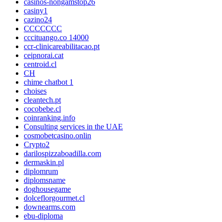
casinos-nongamstop26
casiny1
cazino24
CCCCCCC
cccituango.co 14000
ccr-clinicareabilitacao.pt
ceipnorai.cat
centroid.cl
CH
chime chatbot 1
choises
cleantech.pt
cocobebe.cl
coinranking.info
Consulting services in the UAE
cosmobetcasino.onlin
Crypto2
darilospizzaboadilla.com
dermaskin.pl
diplomrum
diplomsname
doghousegame
dolceflorgourmet.cl
downearms.com
ebu-diploma