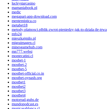
luckystarcasino
mamaniabook.pl
medic
megapari-app-download.com
mentemistica.co
metabet18
metody-platnosci.plblik-zwrot-pieniedzy-jak-to-dziala-ile-trwa
mfo24
mieszkajmilo.pl
migraimagen.cl
minesgamehub.com
mn777.websi
montecatini.cl
mosbet-1
mostbet-2
mostbet-5
mostbet-official.co.in
mostbet-oynash.org
mostbet1
mostbet2
mostbet3
mostbet4
motorrad-guhs.de
mundopodcast.es
municasablanca.cl