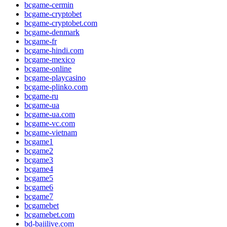
bcgame-cermin
bcgame-cryptobet
bcgame-cryptobet.com
bcgame-denmark
bcgame-fr
bcgame-hindi.com
bcgame-mexico
bcgame-online
bcgame-playcasino
bcgame-plinko.com
bcgame-ru
bcgame-ua
bcgame-ua.com
bcgame-vc.com
bcgame-vietnam
bcgame1
bcgame2
bcgame3
bcgame4
bcgame5
bcgame6
bcgame7
bcgamebet
bcgamebet.com
bd-bajilive.com