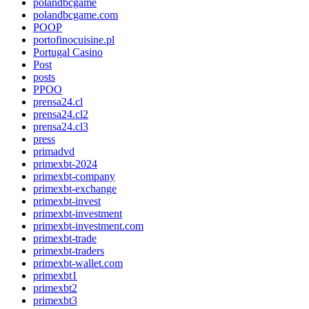
polandbcgame
polandbcgame.com
POOP
portofinocuisine.pl
Portugal Casino
Post
posts
PPOO
prensa24.cl
prensa24.cl2
prensa24.cl3
press
primadvd
primexbt-2024
primexbt-company
primexbt-exchange
primexbt-invest
primexbt-investment
primexbt-investment.com
primexbt-trade
primexbt-traders
primexbt-wallet.com
primexbt1
primexbt2
primexbt3