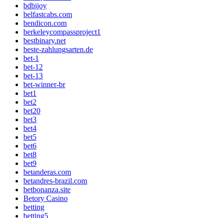
bdbijoy
belfastcabs.com
bendicon.com
berkeleycompassproject1
bestbinary.net
beste-zahlungsarten.de
bet-1
bet-12
bet-13
bet-winner-br
bet1
bet2
bet20
bet3
bet4
bet5
bet6
bet8
bet9
betanderas.com
betandres-brazil.com
betbonanza.site
Betory Casino
betting
betting5