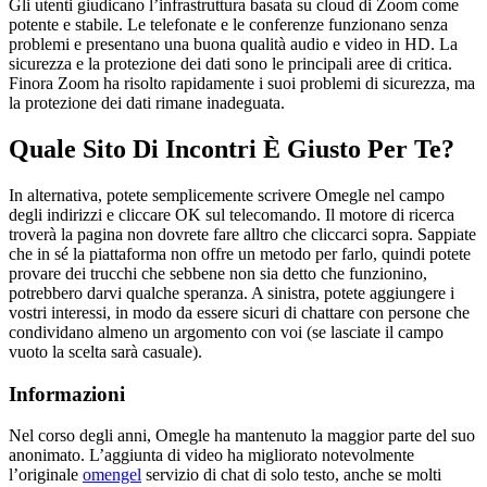
Gli utenti giudicano l’infrastruttura basata su cloud di Zoom come
potente e stabile. Le telefonate e le conferenze funzionano senza
problemi e presentano una buona qualità audio e video in HD. La
sicurezza e la protezione dei dati sono le principali aree di critica.
Finora Zoom ha risolto rapidamente i suoi problemi di sicurezza, ma
la protezione dei dati rimane inadeguata.
Quale Sito Di Incontri È Giusto Per Te?
In alternativa, potete semplicemente scrivere Omegle nel campo
degli indirizzi e cliccare OK sul telecomando. Il motore di ricerca
troverà la pagina non dovrete fare alltro che cliccarci sopra. Sappiate
che in sé la piattaforma non offre un metodo per farlo, quindi potete
provare dei trucchi che sebbene non sia detto che funzionino,
potrebbero darvi qualche speranza. A sinistra, potete aggiungere i
vostri interessi, in modo da essere sicuri di chattare con persone che
condividano almeno un argomento con voi (se lasciate il campo
vuoto la scelta sarà casuale).
Informazioni
Nel corso degli anni, Omegle ha mantenuto la maggior parte del suo
anonimato. L’aggiunta di video ha migliorato notevolmente
l’originale
omengel
servizio di chat di solo testo, anche se molti