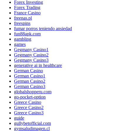
Forex Investing
Forex Trading
France Casino
freenas.pl
freespins
fumar porros teniendo ansiedad
fun88apk.com
gambling
games
Gegmany Casino1
Gegmany Casino2
Gegmany Casino3
generative ai in healthcare
German Casino
German Casino1
German Casino2
German Casino3
globalshopperu.com
go-pocket-option
Greece Casino
Greece Casino2
Greece Casino3
guide
gullybetofficial.com
gymsaludimagen.cl