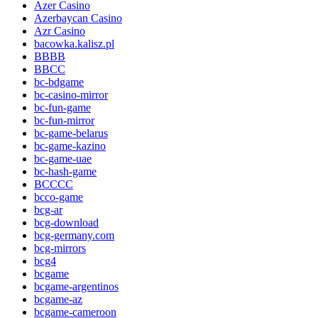
Azer Casino
Azerbaycan Casino
Azr Casino
bacowka.kalisz.pl
BBBB
BBCC
bc-bdgame
bc-casino-mirror
bc-fun-game
bc-fun-mirror
bc-game-belarus
bc-game-kazino
bc-game-uae
bc-hash-game
BCCCC
bcco-game
bcg-ar
bcg-download
bcg-germany.com
bcg-mirrors
bcg4
bcgame
bcgame-argentinos
bcgame-az
bcgame-cameroon