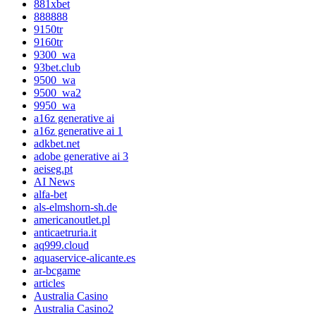
881xbet
888888
9150tr
9160tr
9300_wa
93bet.club
9500_wa
9500_wa2
9950_wa
a16z generative ai
a16z generative ai 1
adkbet.net
adobe generative ai 3
aeiseg.pt
AI News
alfa-bet
als-elmshorn-sh.de
americanoutlet.pl
anticaetruria.it
aq999.cloud
aquaservice-alicante.es
ar-bcgame
articles
Australia Casino
Australia Casino2