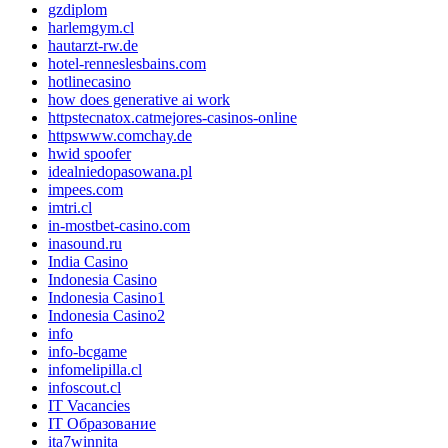
gzdiplom
harlemgym.cl
hautarzt-rw.de
hotel-renneslesbains.com
hotlinecasino
how does generative ai work
httpstecnatox.catmejores-casinos-online
httpswww.comchay.de
hwid spoofer
idealniedopasowana.pl
impees.com
imtri.cl
in-mostbet-casino.com
inasound.ru
India Casino
Indonesia Casino
Indonesia Casino1
Indonesia Casino2
info
info-bcgame
infomelipilla.cl
infoscout.cl
IT Vacancies
IT Образование
ita7winnita