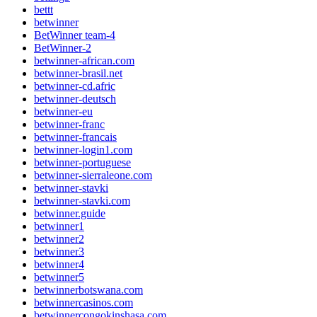
bettt
betwinner
BetWinner team-4
BetWinner-2
betwinner-african.com
betwinner-brasil.net
betwinner-cd.afric
betwinner-deutsch
betwinner-eu
betwinner-franc
betwinner-francais
betwinner-login1.com
betwinner-portuguese
betwinner-sierraleone.com
betwinner-stavki
betwinner-stavki.com
betwinner.guide
betwinner1
betwinner2
betwinner3
betwinner4
betwinner5
betwinnerbotswana.com
betwinnercasinos.com
betwinnercongokinshasa.com