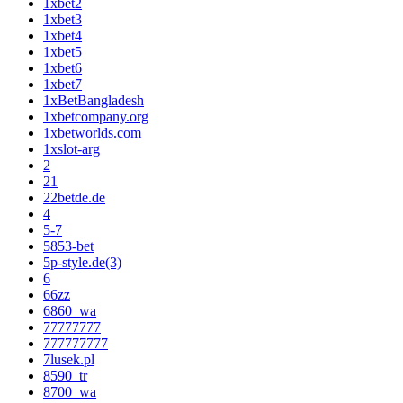
1xbet2
1xbet3
1xbet4
1xbet5
1xbet6
1xbet7
1xBetBangladesh
1xbetcompany.org
1xbetworlds.com
1xslot-arg
2
21
22betde.de
4
5-7
5853-bet
5p-style.de(3)
6
66zz
6860_wa
77777777
777777777
7lusek.pl
8590_tr
8700_wa