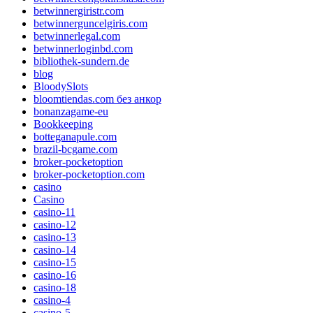
betwinnergiristr.com
betwinnerguncelgiris.com
betwinnerlegal.com
betwinnerloginbd.com
bibliothek-sundern.de
blog
BloodySlots
bloomtiendas.com без анкор
bonanzagame-eu
Bookkeeping
botteganapule.com
brazil-bcgame.com
broker-pocketoption
broker-pocketoption.com
casino
Casino
casino-11
casino-12
casino-13
casino-14
casino-15
casino-16
casino-18
casino-4
casino-5