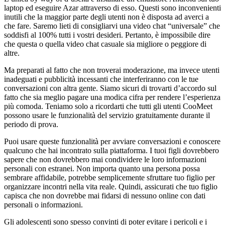
laptop ed eseguire Azar attraverso di esso. Questi sono inconvenienti
inutili che la maggior parte degli utenti non è disposta ad averci a
che fare. Saremo lieti di consigliarvi una video chat “universale” che
soddisfi al 100% tutti i vostri desideri. Pertanto, è impossibile dire
che questa o quella video chat casuale sia migliore o peggiore di
altre.
Ma preparati al fatto che non troverai moderazione, ma invece utenti
inadeguati e pubblicità incessanti che interferiranno con le tue
conversazioni con altra gente. Siamo sicuri di trovarti d’accordo sul
fatto che sia meglio pagare una modica cifra per rendere l’esperienza
più comoda. Teniamo solo a ricordarti che tutti gli utenti CooMeet
possono usare le funzionalità del servizio gratuitamente durante il
periodo di prova.
Puoi usare queste funzionalità per avviare conversazioni e conoscere
qualcuno che hai incontrato sulla piattaforma. I tuoi figli dovrebbero
sapere che non dovrebbero mai condividere le loro informazioni
personali con estranei. Non importa quanto una persona possa
sembrare affidabile, potrebbe semplicemente sfruttare tuo figlio per
organizzare incontri nella vita reale. Quindi, assicurati che tuo figlio
capisca che non dovrebbe mai fidarsi di nessuno online con dati
personali o informazioni.
Gli adolescenti sono spesso convinti di poter evitare i pericoli e i