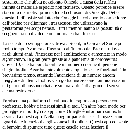
sostengono che abbia peggiorato Omegle a causa della raffica
infinita di materiale esplicito non richiesto. Questo potrebbe essere
stato uno dei motivi principali della chiusura di Omeagle. Detto
questo, Leif insiste sul fatto che Omegle ha collaborato con le forze
dell’ordine per eliminare i trasgressori che utilizzavano la
piattaforma per scopi nefasti. Tutti i membri hanno la possibilità di
scegliere tra chat video e una normale chat di testo.
La sede dello sviluppatore si trova a Seoul, in Corea del Sud e per
molto tempo Azar era diffuso solo all’interno del Paese. Tuttavia,
negli ultimi anni, l’interesse per l’applicazione è aumentato in modo
significativo. In gran parte grazie alla pandemia di coronavirus
Covid-19, che ha portato online un numero enorme di persone
single. Inoltre, Azar ha notevolmente ampliato le sue funzionalità in
brevissimo tempo, attirando l’attenzione di un numero ancora
maggiore di utenti. Inoltre, Camgo ha una sezione non moderata in
cui gli utenti possono chattare su una varietà di argomenti senza
alcuna restrizione.
Fornisce una piattaforma in cui puoi interagire con persone con
preferenze, hobby e interessi simili ai tuoi. Un altro buon modo per
proteggere i tuoi figli da app come Omegle è informarli sui rischi
associati a questa app. Nella maggior parte dei casi, i ragazzi sono
ignari delle intenzioni degli sconosciuti online . Questa app consente
ai bambini di spuntare tutte queste caselle senza lasciare il