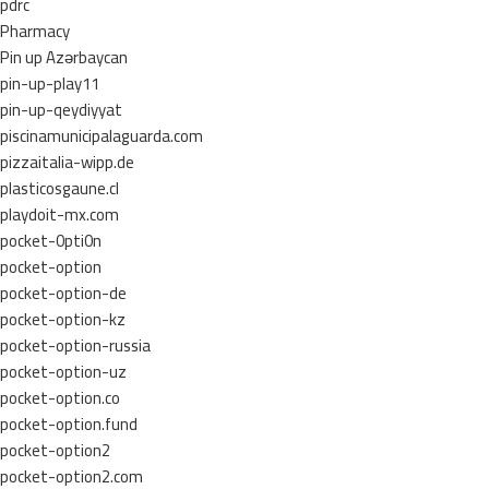
pdrc
Pharmacy
Pin up Azərbaycan
pin-up-play11
pin-up-qeydiyyat
piscinamunicipalaguarda.com
pizzaitalia-wipp.de
plasticosgaune.cl
playdoit-mx.com
pocket-0pti0n
pocket-option
pocket-option-de
pocket-option-kz
pocket-option-russia
pocket-option-uz
pocket-option.co
pocket-option.fund
pocket-option2
pocket-option2.com