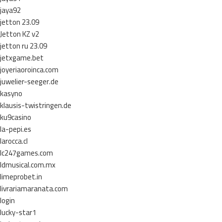
jaya92
jetton 23.09
Jetton KZ v2
jetton ru 23.09
jetxgame.bet
joyeriaoroinca.com
juwelier-seeger.de
kasyno
klausis-twistringen.de
ku9casino
la-pepi.es
larocca.cl
lc247games.com
ldmusical.com.mx
limeprobet.in
livrariamaranata.com
login
lucky-star1