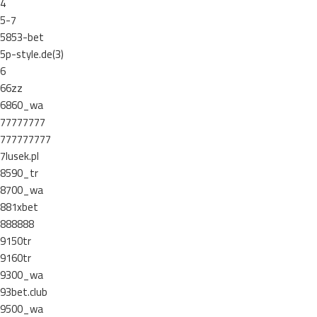
4
5-7
5853-bet
5p-style.de(3)
6
66zz
6860_wa
77777777
777777777
7lusek.pl
8590_tr
8700_wa
881xbet
888888
9150tr
9160tr
9300_wa
93bet.club
9500_wa