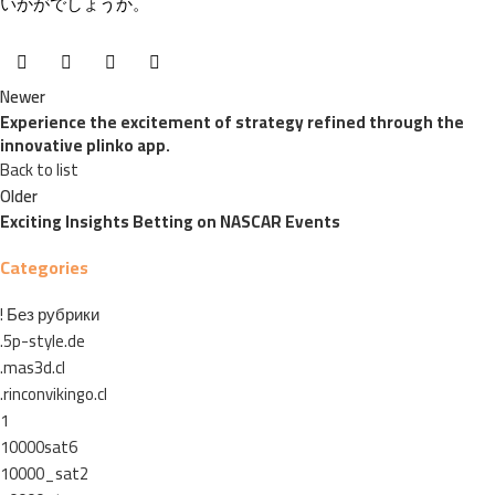
いかがでしょうか。
Newer
Experience the excitement of strategy refined through the
innovative plinko app.
Back to list
Older
Exciting Insights Betting on NASCAR Events
Categories
! Без рубрики
.5p-style.de
.mas3d.cl
.rinconvikingo.cl
1
10000sat6
10000_sat2