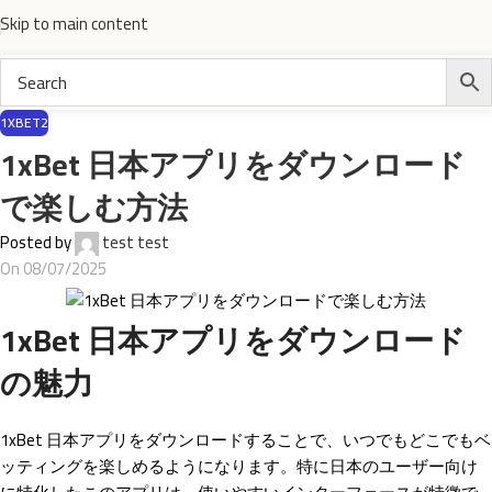
Skip to main content
1XBET2
1xBet 日本アプリをダウンロード
で楽しむ方法
Posted by
test test
On 08/07/2025
1xBet 日本アプリをダウンロード
の魅力
1xBet 日本アプリをダウンロードすることで、いつでもどこでもベ
ッティングを楽しめるようになります。特に日本のユーザー向け