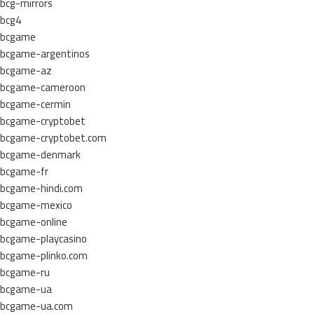
bcg-mirrors
bcg4
bcgame
bcgame-argentinos
bcgame-az
bcgame-cameroon
bcgame-cermin
bcgame-cryptobet
bcgame-cryptobet.com
bcgame-denmark
bcgame-fr
bcgame-hindi.com
bcgame-mexico
bcgame-online
bcgame-playcasino
bcgame-plinko.com
bcgame-ru
bcgame-ua
bcgame-ua.com