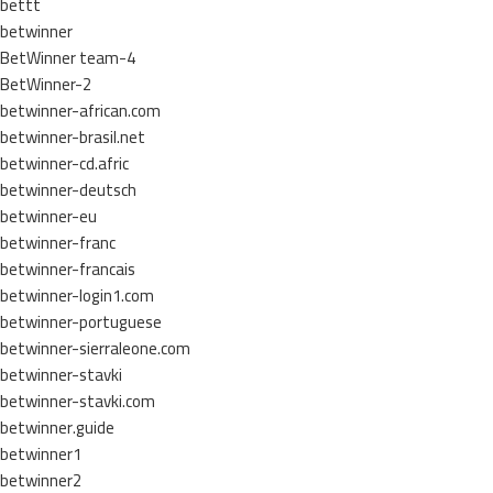
bettt
betwinner
BetWinner team-4
BetWinner-2
betwinner-african.com
betwinner-brasil.net
betwinner-cd.afric
betwinner-deutsch
betwinner-eu
betwinner-franc
betwinner-francais
betwinner-login1.com
betwinner-portuguese
betwinner-sierraleone.com
betwinner-stavki
betwinner-stavki.com
betwinner.guide
betwinner1
betwinner2