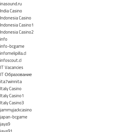
inasound.ru
India Casino
Indonesia Casino
Indonesia Casino1
Indonesia Casino2
info
info-bcgame
infomelipilla.cl
infoscout.cl
IT Vacancies
IT Образование
ita7winnita
Italy Casino
Italy Casino1
Italy Casino3
jammyjackcasino
japan-bcgame
jaya9
jaya91